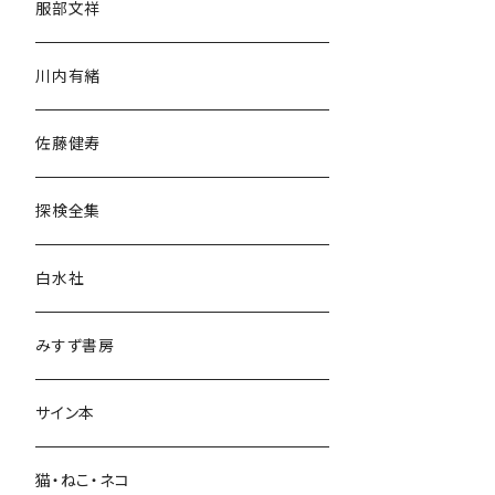
服部文祥
歴史・考古学
川内有緒
宗教・哲学・思想
佐藤健寿
民族・風習
探検全集
言語・ことば
白水社
政治・経済
みすず書房
経営・マネジメント
サイン本
科学・技術
猫・ねこ・ネコ
教育・教養