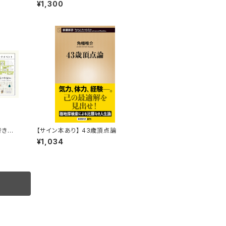
集：CRAFT on my LIFE
¥1,300
行きた
【サイン本あり】 43歳頂点論
トークイ
¥1,034