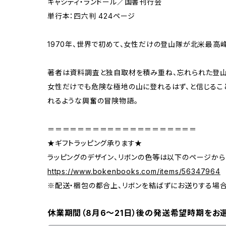
キャシディ・ランドール／国書刊行会
単行本：四六判 424ページ
1970年、世界で初めて、女性だけの登山隊が北米最高峰
著者は資料調査と独自取材を積み重ね、忘れられた登山
女性だけでも危険な極地の山に登れるはず、と信じるこ
れるような興奮の冒険物語。
＝＝＝＝＝＝＝＝＝＝＝＝＝＝＝＝＝＝＝＝
★ギフトラッピング承ります★
ラッピングのデザイン、リボンの色等は以下のページから
https://www.bokenbooks.com/items/56347964
※配送・梱包の都合上、リボンを結ばずにお送りする場
休業期間（8月6〜21日）後の発送希望時期をお