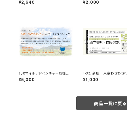
行の旅の流儀」録画視聴権
¥2,640
¥2,000
100マイルアドベンチャー応援企
「改訂新版 東京わざわざ
画 9月13日トーク＆100マイル
い街の本屋さん」出版記念
¥5,000
¥1,000
の歴史ZINE贈呈
ベント録画視聴権
商品一覧に戻る