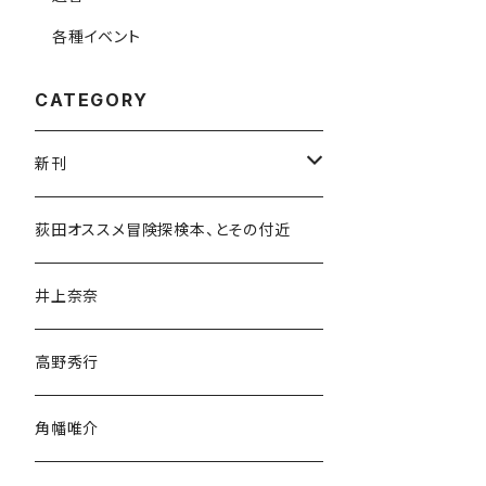
各種イベント
CATEGORY
新刊
和書
荻田オススメ冒険探検本、とその付近
文学・小説・物語
井上奈奈
随筆・ノンフィクション・その他
高野秀行
旅行・紀行
角幡唯介
人文・社会