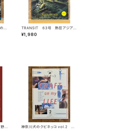
代の中
TRANSIT 63号 熱狂アジアの
ェコ、
秘境へ
¥1,980
高野秀
神奈川犬のクビネッコ vol.2 特