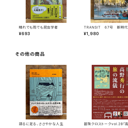
晴れでも雨でも昆虫学者
TRANSIT 67号 新時
欧浪漫紀行 ポーランド、チ
¥693
¥1,980
スロバキア、ハンガリー
その他の商品
語るに足る、ささやかな人生
冒険クロストークvol.28「