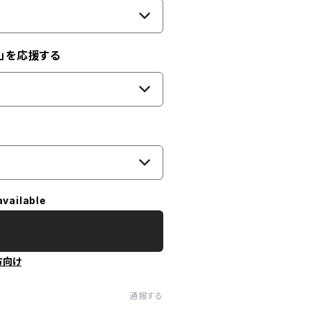
」を応援する
available
方向け
通報する