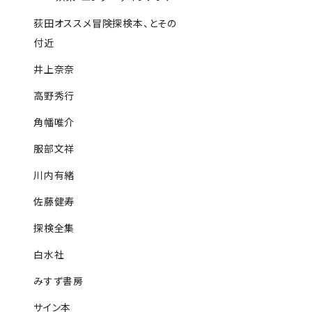
荻田オススメ冒険探検本、とその
付近
井上奈奈
高野秀行
角幡唯介
服部文祥
川内有緒
佐藤健寿
探検全集
白水社
みすず書房
サイン本