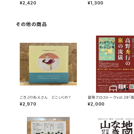
ート三人男
く！
¥2,420
¥1,300
その他の商品
ごきぶりねえさん どこいくの？
冒険クロストークvol.28「
行の旅の流儀」録画視聴権
¥2,970
¥2,000