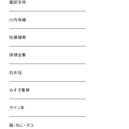
服部文祥
歴史・考古学
川内有緒
宗教・哲学・思想
佐藤健寿
民族・風習
探検全集
言語・ことば
白水社
政治・経済
みすず書房
経営・マネジメント
サイン本
科学・技術
猫・ねこ・ネコ
教育・教養