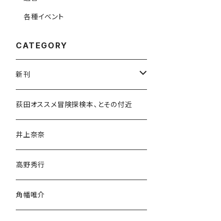
各種イベント
CATEGORY
新刊
和書
荻田オススメ冒険探検本、とその付近
文学・小説・物語
井上奈奈
随筆・ノンフィクション・その他
高野秀行
旅行・紀行
角幡唯介
人文・社会