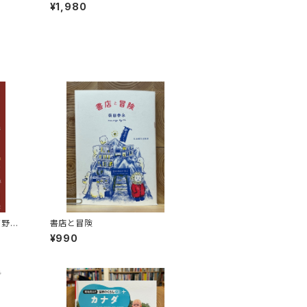
人々 エチオピアの科学的秘境を
¥1,980
旅する
高野秀
書店と冒険
¥990