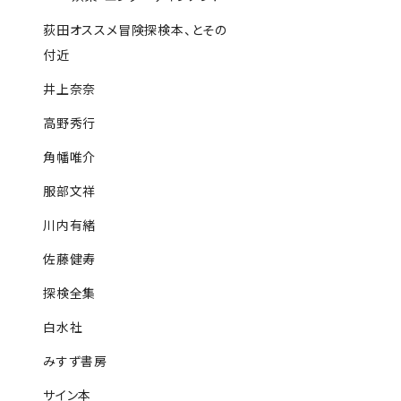
荻田オススメ冒険探検本、とその
付近
井上奈奈
高野秀行
角幡唯介
服部文祥
川内有緒
佐藤健寿
探検全集
白水社
みすず書房
サイン本