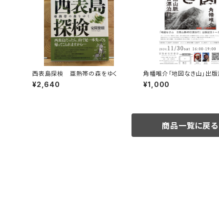
西表島探検 亜熱帯の森をゆく
角幡唯介「地図なき山」出版
ークイベント録画視聴権
¥2,640
¥1,000
商品一覧に戻る