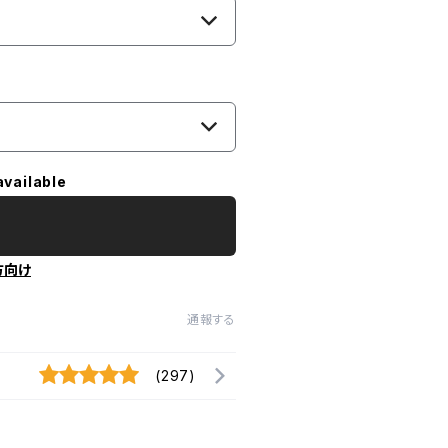
available
方向け
通報する
(297)