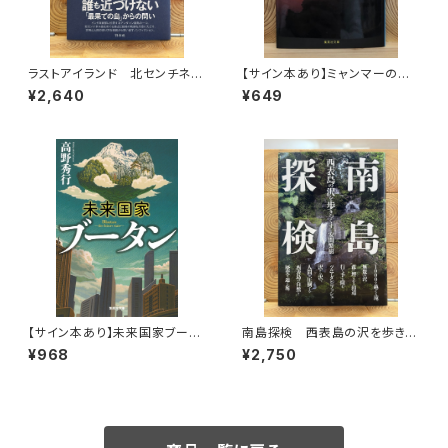
ラストアイランド 北センチネル
【サイン本あり】ミャンマーの柳
島 なぜ外界との接触を拒み続
生一族
¥2,640
¥649
けるのか
【サイン本あり】未来国家ブータ
南島探検 西表島の沢を歩きつ
ン
くす
¥968
¥2,750