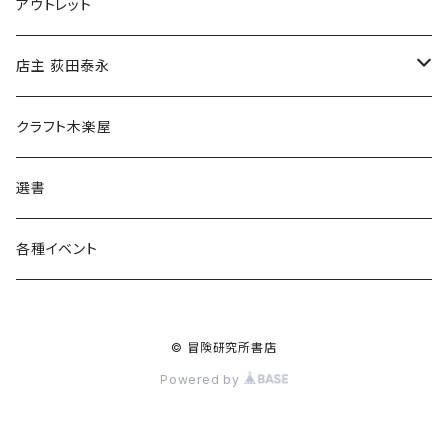
マグカップ
アウトレット
傘
店主 荻田泰永
食料品
書籍
クラフト木楽屋
その他
ウェア
選書
各種イベント
© 冒険研究所書店
Powered by