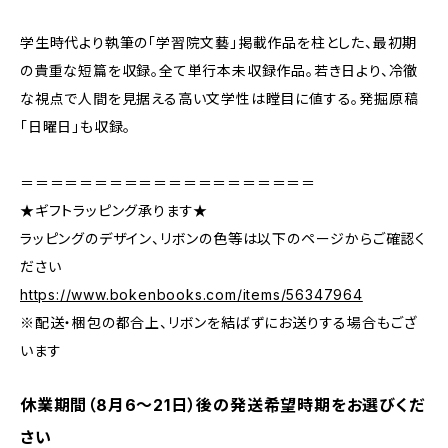
学生時代より執筆の「学習院文藝」掲載作品を柱とした、最初期
の貴重な短篇を収録。全て単行本未収録作品。若き日より、冷徹
な視点で人間を見据える高い文学性は瞠目に値する。発掘原稿
「日曜日」も収録。
＝＝＝＝＝＝＝＝＝＝＝＝＝＝＝＝＝＝＝＝
★ギフトラッピング承ります★
ラッピングのデザイン、リボンの色等は以下のページからご確認く
ださい
https://www.bokenbooks.com/items/56347964
※配送・梱包の都合上、リボンを結ばずにお送りする場合もござ
います
休業期間（8月6〜21日）後の発送希望時期をお選びくだ
さい