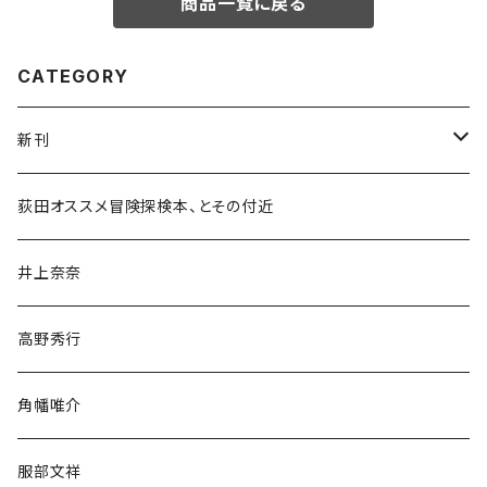
商品一覧に戻る
CATEGORY
新刊
和書
荻田オススメ冒険探検本、とその付近
文学・小説・物語
井上奈奈
随筆・ノンフィクション・その他
高野秀行
旅行・紀行
角幡唯介
人文・社会
服部文祥