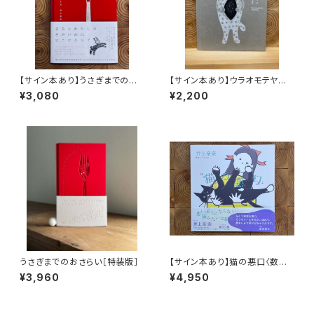
【サイン本あり】うさぎまでのお
【サイン本あり】ウラオモテヤマ
さらい［通常版］
ネコ
¥3,080
¥2,200
うさぎまでのおさらい［特装版］
【サイン本あり】猫の悪口〈数量
限定・オリジナルトート付き〉
¥3,960
¥4,950