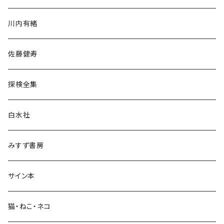
歴史・考古学
川内有緒
宗教・哲学・思想
佐藤健寿
民族・風習
探検全集
言語・ことば
白水社
政治・経済
みすず書房
経営・マネジメント
サイン本
科学・技術
猫・ねこ・ネコ
教育・教養