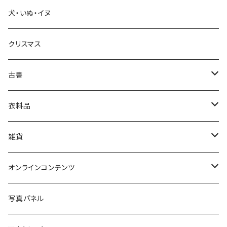
犬・いぬ・イヌ
生活・暮らし
クリスマス
芸術・絵画・写真
古書
絵本・児童書
娯楽・エンターテインメント
古書セット
衣料品
美術
POLEWARDS
雑貨
Tシャツ
バッグ
オンラインコンテンツ
ブックカバー
冒険クロストーク
写真パネル