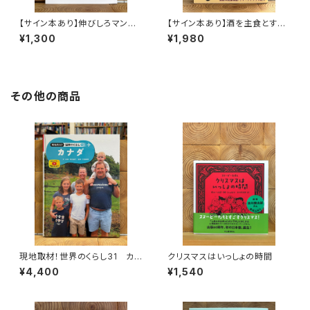
【サイン本あり】伸びしろマンが
【サイン本あり】酒を主食とする
ゆく！
人々 エチオピアの科学的秘境
¥1,300
¥1,980
を旅する
その他の商品
現地取材！世界のくらし31 カナ
クリスマスはいっしょの時間
ダ
¥4,400
¥1,540