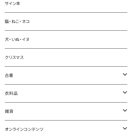
サイン本
科学・技術
猫・ねこ・ネコ
教育・教養
犬・いぬ・イヌ
生活・暮らし
クリスマス
芸術・絵画・写真
古書
絵本・児童書
娯楽・エンターテインメント
古書セット
衣料品
美術
POLEWARDS
雑貨
Tシャツ
バッグ
オンラインコンテンツ