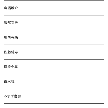
旅行・紀行
角幡唯介
人文・社会
服部文祥
歴史・考古学
川内有緒
宗教・哲学・思想
佐藤健寿
民族・風習
探検全集
言語・ことば
白水社
政治・経済
みすず書房
経営・マネジメント