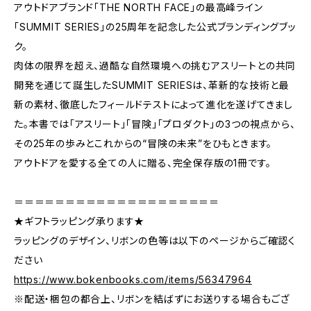
アウトドアブランド「THE NORTH FACE」の最高峰ライン
「SUMMIT SERIES」の25周年を記念した公式ブランディングブッ
ク。
肉体の限界を超え、過酷な自然環境への挑むアスリートとの共同
開発を通じて誕生したSUMMIT SERIESは、革新的な技術と最
新の素材、徹底したフィールドテストによって進化を遂げてきまし
た。本書では「アスリート」「冒険」「プロダクト」の3つの視点から、
その25年の歩みとこれからの“冒険の未来”をひもときます。
アウトドアを愛する全ての人に贈る、完全保存版の1冊です。
＝＝＝＝＝＝＝＝＝＝＝＝＝＝＝＝＝＝＝＝
★ギフトラッピング承ります★
ラッピングのデザイン、リボンの色等は以下のページからご確認く
ださい
https://www.bokenbooks.com/items/56347964
※配送・梱包の都合上、リボンを結ばずにお送りする場合もござ