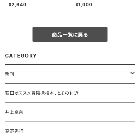
島 なぜ外界との接触を拒み続
たい街の本屋さん」出版記念ト
¥2,640
¥1,000
けるのか
ークイベント録画視聴権
商品一覧に戻る
CATEGORY
新刊
和書
荻田オススメ冒険探検本、とその付近
文学・小説・物語
井上奈奈
随筆・ノンフィクション・その他
高野秀行