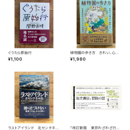
ぐうたら原始行
植物園の歩き方 きれい、心地
よい、愛おしい さまざまな「うつ
¥1,100
¥1,980
くしい」を求めて
ラストアイランド 北センチネル
「改訂新版 東京わざわざ行き