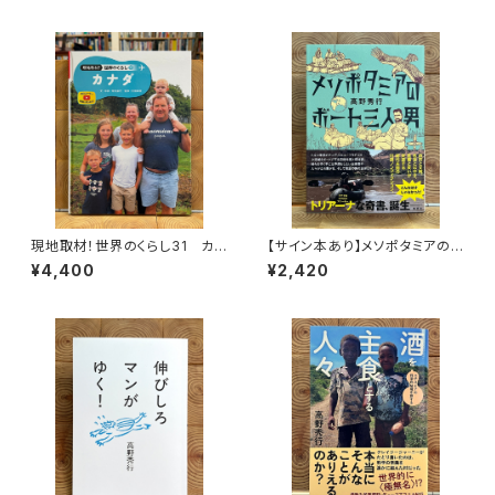
現地取材！世界のくらし31 カナ
【サイン本あり】メソポタミアの
ダ
ボート三人男
¥4,400
¥2,420