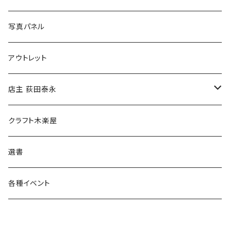
ブックカバー
冒険クロストーク
写真パネル
マグカップ
アウトレット
傘
店主 荻田泰永
食料品
書籍
クラフト木楽屋
その他
ウェア
選書
各種イベント