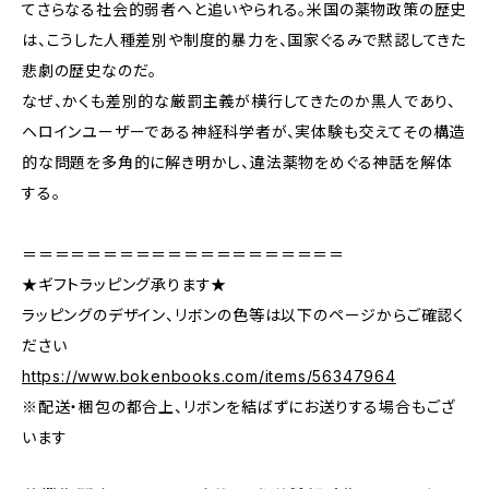
てさらなる社会的弱者へと追いやられる。米国の薬物政策の歴史
は、こうした人種差別や制度的暴力を、国家ぐるみで黙認してきた
悲劇の歴史なのだ。
なぜ、かくも差別的な厳罰主義が横行してきたのか――黒人であり、
ヘロインユーザーである神経科学者が、実体験も交えてその構造
的な問題を多角的に解き明かし、違法薬物をめぐる神話を解体
する。
＝＝＝＝＝＝＝＝＝＝＝＝＝＝＝＝＝＝＝＝
★ギフトラッピング承ります★
ラッピングのデザイン、リボンの色等は以下のページからご確認く
ださい
https://www.bokenbooks.com/items/56347964
※配送・梱包の都合上、リボンを結ばずにお送りする場合もござ
います