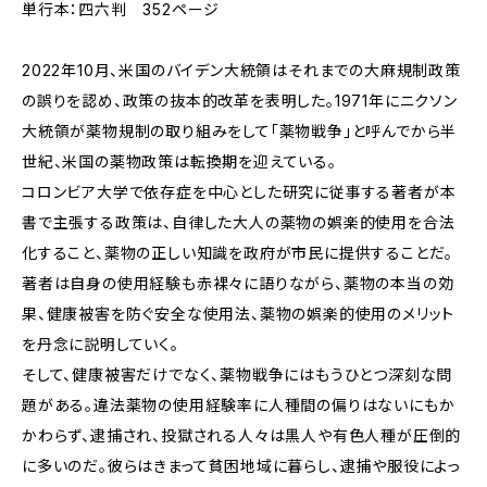
単行本：四六判 352ページ
2022年10月、米国のバイデン大統領はそれまでの大麻規制政策
の誤りを認め、政策の抜本的改革を表明した。1971年にニクソン
大統領が薬物規制の取り組みをして「薬物戦争」と呼んでから半
世紀、米国の薬物政策は転換期を迎えている。
コロンビア大学で依存症を中心とした研究に従事する著者が本
書で主張する政策は、自律した大人の薬物の娯楽的使用を合法
化すること、薬物の正しい知識を政府が市民に提供することだ。
著者は自身の使用経験も赤裸々に語りながら、薬物の本当の効
果、健康被害を防ぐ安全な使用法、薬物の娯楽的使用のメリット
を丹念に説明していく。
そして、健康被害だけでなく、薬物戦争にはもうひとつ深刻な問
題がある。違法薬物の使用経験率に人種間の偏りはないにもか
かわらず、逮捕され、投獄される人々は黒人や有色人種が圧倒的
に多いのだ。彼らはきまって貧困地域に暮らし、逮捕や服役によっ