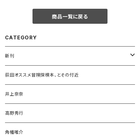
商品一覧に戻る
CATEGORY
新刊
和書
荻田オススメ冒険探検本、とその付近
文学・小説・物語
井上奈奈
随筆・ノンフィクション・その他
高野秀行
旅行・紀行
角幡唯介