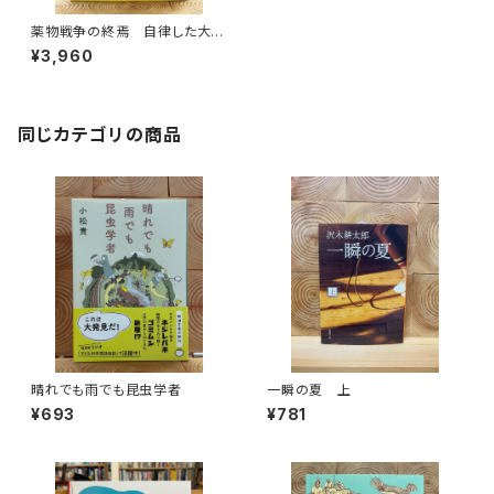
薬物戦争の終焉 自律した大人
のための薬物論
¥3,960
同じカテゴリの商品
晴れでも雨でも昆虫学者
一瞬の夏 上
¥693
¥781