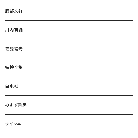
人文・社会
服部文祥
歴史・考古学
川内有緒
宗教・哲学・思想
佐藤健寿
民族・風習
探検全集
言語・ことば
白水社
政治・経済
みすず書房
経営・マネジメント
サイン本
科学・技術