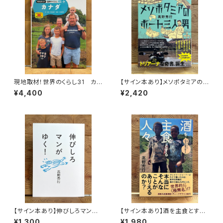
現地取材！世界のくらし31 カナ
【サイン本あり】メソポタミアの
ダ
ボート三人男
¥4,400
¥2,420
【サイン本あり】伸びしろマンが
【サイン本あり】酒を主食とする
ゆく！
人々 エチオピアの科学的秘境
¥1,300
¥1,980