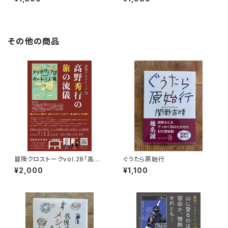
を旅する
その他の商品
冒険クロストークvol.28「高野
ぐうたら原始行
秀行の旅の流儀」録画視聴権
¥2,000
¥1,100