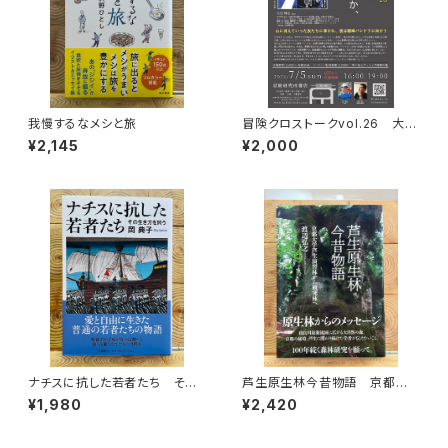
我慢するなメシと旅
冒険クロストークvol.26 大石
明弘「山に登るのは 宿命か、情
¥2,145
¥2,000
熱か、それとも…」録画視聴権
ナチスに抗した若者たち その
芦生原生林今昔物語 京都大
生き方を問う
学芦生演習林から研究林へ
¥1,980
¥2,420