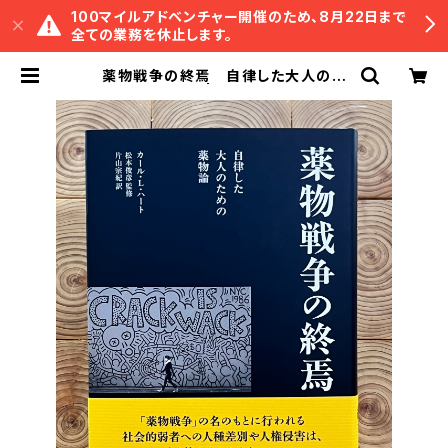
100マイルアドベンチャー開催のため、8月22日まで
全ての業務を休止します。
薬物戦争の終焉 自律した大人のた
めの薬物論 | 冒険研究所書店