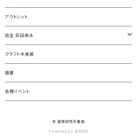
マグカップ
アウトレット
傘
店主 荻田泰永
食料品
書籍
クラフト木楽屋
その他
ウェア
選書
各種イベント
© 冒険研究所書店
Powered by