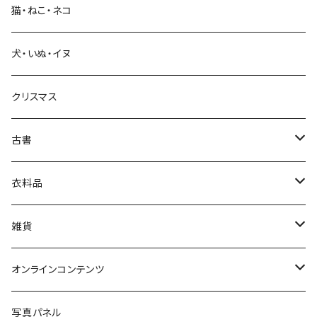
猫・ねこ・ネコ
教育・教養
犬・いぬ・イヌ
生活・暮らし
クリスマス
芸術・絵画・写真
古書
絵本・児童書
娯楽・エンターテインメント
古書セット
衣料品
美術
POLEWARDS
雑貨
Tシャツ
バッグ
オンラインコンテンツ
ブックカバー
冒険クロストーク
写真パネル