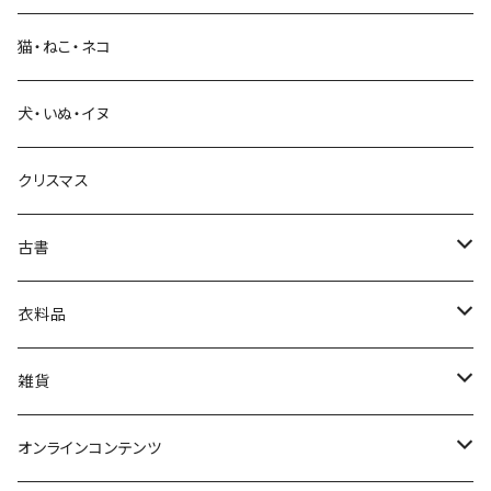
猫・ねこ・ネコ
教育・教養
犬・いぬ・イヌ
生活・暮らし
クリスマス
芸術・絵画・写真
古書
絵本・児童書
娯楽・エンターテインメント
古書セット
衣料品
美術
POLEWARDS
雑貨
Tシャツ
バッグ
オンラインコンテンツ