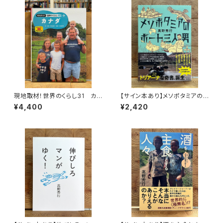
現地取材！世界のくらし31 カナ
【サイン本あり】メソポタミアの
ダ
ボート三人男
¥4,400
¥2,420