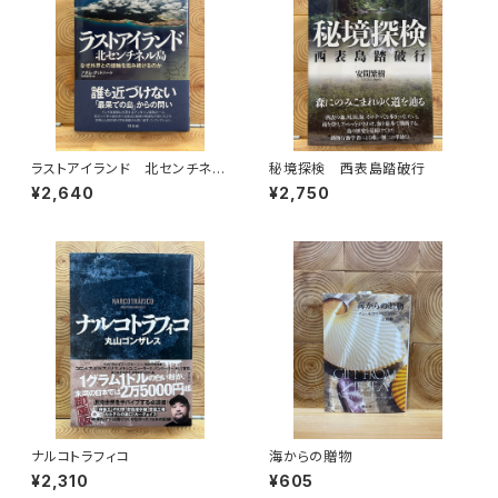
ラストアイランド 北センチネル
秘境探検 西表島踏破行
島 なぜ外界との接触を拒み続
¥2,640
¥2,750
けるのか
ナルコトラフィコ
海からの贈物
¥2,310
¥605