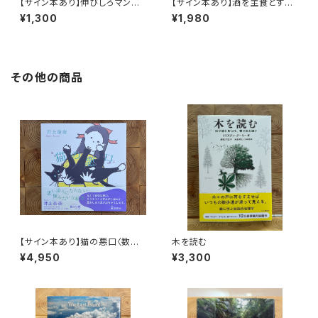
【サイン本あり】伸びしろマンが
【サイン本あり】酒を主食とする
ゆく！
人々 エチオピアの科学的秘境
¥1,300
¥1,980
を旅する
その他の商品
【サイン本あり】猫の悪口〈数量
木を読む
限定・オリジナルトート付き〉
¥4,950
¥3,300