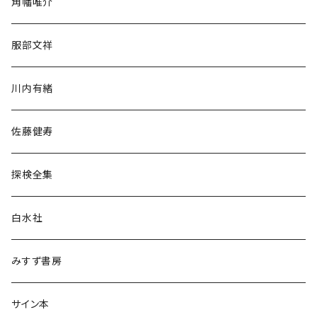
角幡唯介
人文・社会
服部文祥
歴史・考古学
川内有緒
宗教・哲学・思想
佐藤健寿
民族・風習
探検全集
言語・ことば
白水社
政治・経済
みすず書房
経営・マネジメント
サイン本
科学・技術