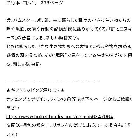
単行本：四六判 336ページ
犬、ハムスター、鳩、鶉…共に暮らした種々の小さな生き物たちの
瞳や毛並、表情や行動の記憶が僕に語りかけてくる。『庭とエスキ
ース』の著者による、新しい動物文学。
ともに暮らした小さな生き物たちへの友情と哀惜。動物を求める
感情の源を見つめ、その“場所”で息をしている生命のすがたを綴
る、新しい動物記。
＝＝＝＝＝＝＝＝＝＝＝＝＝＝＝＝＝＝＝＝
★ギフトラッピング承ります★
ラッピングのデザイン、リボンの色等は以下のページからご確認く
ださい
https://www.bokenbooks.com/items/56347964
※配送・梱包の都合上、リボンを結ばずにお送りする場合もござ
います