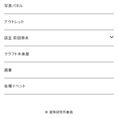
ブックカバー
冒険クロストーク
写真パネル
マグカップ
アウトレット
傘
店主 荻田泰永
食料品
書籍
クラフト木楽屋
その他
ウェア
選書
各種イベント
© 冒険研究所書店