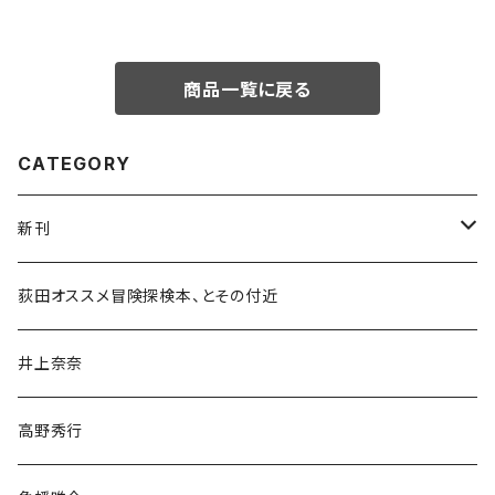
商品一覧に戻る
CATEGORY
新刊
和書
荻田オススメ冒険探検本、とその付近
文学・小説・物語
井上奈奈
随筆・ノンフィクション・その他
高野秀行
旅行・紀行