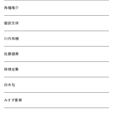
旅行・紀行
角幡唯介
人文・社会
服部文祥
歴史・考古学
川内有緒
宗教・哲学・思想
佐藤健寿
民族・風習
探検全集
言語・ことば
白水社
政治・経済
みすず書房
経営・マネジメント