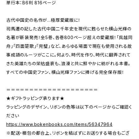
単行本：B6判 816ページ
古代中国史の名作が…極厚愛蔵版に！
司馬遷の記した古代中国二千年史を現代に甦らせた横山光輝の
名著が新装発売！全5巻、各巻800ページ超えの愛蔵版！「呉越同
舟」「四面楚歌」「完璧」など、あらゆる場面で現在も使用される故
事成語のルーツがここに。何より、時代を作り、時代に翻弄されて
きた英雄たちの栄枯盛衰も、浪漫と共に鮮やかに紡がれる本書。
すべての中国史ファン、横山光輝ファンに捧げる完全保存版！
＝＝＝＝＝＝＝＝＝＝＝＝＝＝＝＝＝＝＝＝
★ギフトラッピング承ります★
ラッピングのデザイン、リボンの色等は以下のページからご確認く
ださい
https://www.bokenbooks.com/items/56347964
※配送・梱包の都合上、リボンを結ばずにお送りする場合もござ