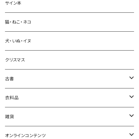
サイン本
科学・技術
猫・ねこ・ネコ
教育・教養
犬・いぬ・イヌ
生活・暮らし
クリスマス
芸術・絵画・写真
古書
絵本・児童書
娯楽・エンターテインメント
古書セット
衣料品
美術
POLEWARDS
雑貨
Tシャツ
バッグ
オンラインコンテンツ