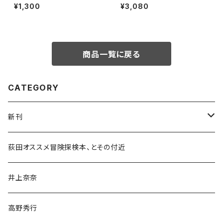
特集：CRAFT on my LIFE
めの完全ガイド
¥1,300
¥3,080
商品一覧に戻る
CATEGORY
新刊
和書
荻田オススメ冒険探検本、とその付近
文学・小説・物語
井上奈奈
随筆・ノンフィクション・その他
高野秀行