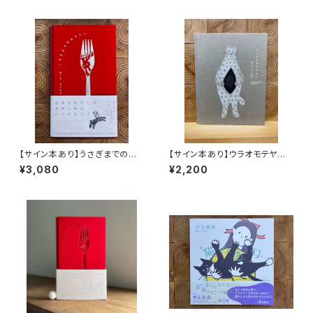
【サイン本あり】うさぎまでのお
【サイン本あり】ウラオモテヤマ
さらい［通常版］
ネコ
¥3,080
¥2,200