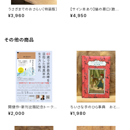
うさぎまでのおさらい［特装版］
【サイン本あり】猫の悪口〈数量
限定・オリジナルトート付き〉
¥3,960
¥4,950
その他の商品
関健作・新刊出版記念トークイ
ちいさな手のひら事典 おとぎ
ベント録画視聴権
話
¥2,000
¥1,980