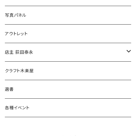
ブックカバー
冒険クロストーク
写真パネル
マグカップ
アウトレット
傘
店主 荻田泰永
食料品
書籍
クラフト木楽屋
その他
ウェア
選書
各種イベント