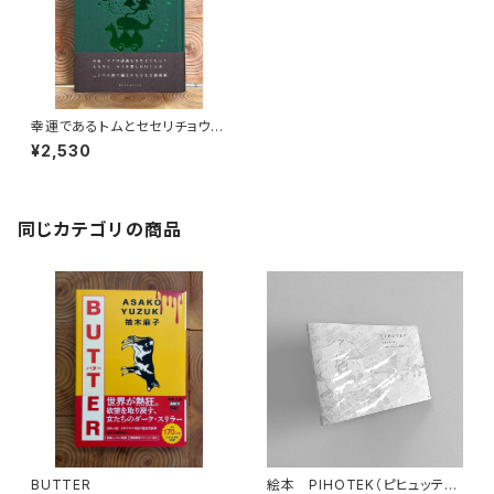
幸運であるトムとセセリチョウの
世界
¥2,530
同じカテゴリの商品
BUTTER
絵本 PIHOTEK（ピヒュッティ）