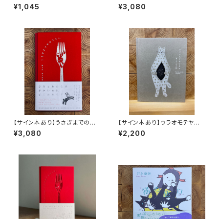
北極を風と歩く
¥1,045
¥3,080
【サイン本あり】うさぎまでのお
【サイン本あり】ウラオモテヤマ
さらい［通常版］
ネコ
¥3,080
¥2,200