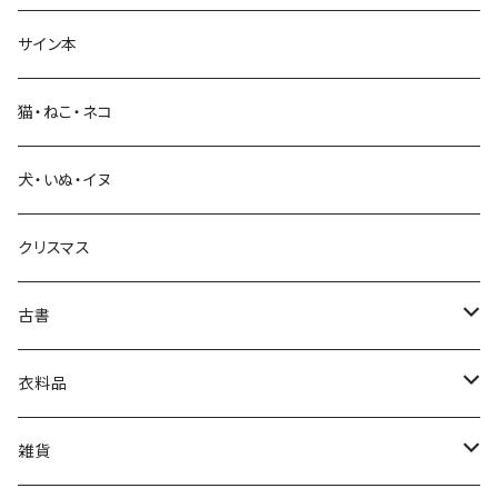
サイン本
科学・技術
猫・ねこ・ネコ
教育・教養
犬・いぬ・イヌ
生活・暮らし
クリスマス
芸術・絵画・写真
古書
絵本・児童書
娯楽・エンターテインメント
古書セット
衣料品
美術
POLEWARDS
雑貨