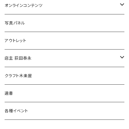
Tシャツ
バッグ
オンラインコンテンツ
ブックカバー
冒険クロストーク
写真パネル
マグカップ
アウトレット
傘
店主 荻田泰永
食料品
書籍
クラフト木楽屋
その他
ウェア
選書
各種イベント