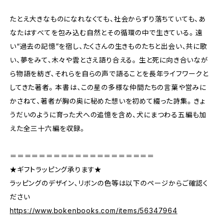
たとえ大きなものになれなくても、社会からずり落ちていても、あ
なたはすべてを包み込む自然とその循環の中で生きている。 遠
い“過去の記憶”を宿し、たくさんの生きものたちと出会い、共に歌
い、夢をみて、木々や雲とさえ語り合える。 生と死に向き合いなが
ら物語を紡ぎ、それらを自らの声で語ることを長年ライフワークと
してきた著者。 本書は、この星の多様な仲間たちの言葉や営みに
かさねて、著者が胸の奥に秘めた想いを初めて綴った詩集。 きょ
うだいのように育った犬への追憶を含め、犬にまつわる五編も加
えた全三十六編を収録。
＝＝＝＝＝＝＝＝＝＝＝＝＝＝＝＝＝＝＝＝
★ギフトラッピング承ります★
ラッピングのデザイン、リボンの色等は以下のページからご確認く
ださい
https://www.bokenbooks.com/items/56347964