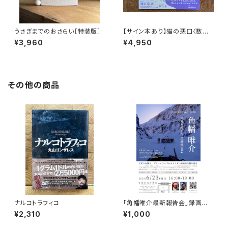
うさぎまでのおさらい［特装版］
【サイン本あり】猫の悪口〈数量
限定・オリジナルトート付き〉
¥3,960
¥4,950
その他の商品
ナルコトラフィコ
「角幡唯介最新報告会」録画視
聴権
¥2,310
¥1,000