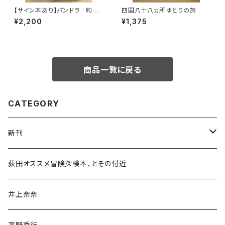
【サイン本あり】パンドラ 約束
四国八十八ヵ所ゆとりの旅
の頂
¥2,200
¥1,375
商品一覧に戻る
CATEGORY
新刊
和書
荻田オススメ冒険探検本、とその付近
文学・小説・物語
井上奈奈
随筆・ノンフィクション・その他
高野秀行