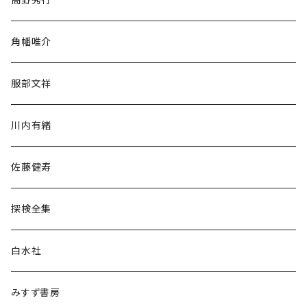
旅行・紀行
角幡唯介
人文・社会
服部文祥
歴史・考古学
川内有緒
宗教・哲学・思想
佐藤健寿
民族・風習
探検全集
言語・ことば
白水社
政治・経済
みすず書房
経営・マネジメント