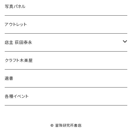
ブックカバー
冒険クロストーク
写真パネル
マグカップ
アウトレット
傘
店主 荻田泰永
食料品
書籍
クラフト木楽屋
その他
ウェア
選書
各種イベント
© 冒険研究所書店