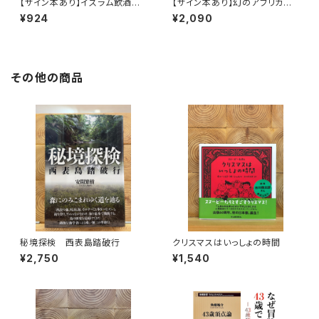
【サイン本あり】イスラム飲酒紀
【サイン本あり】幻のアフリカ納
行
豆を追え！
¥924
¥2,090
その他の商品
秘境探検 西表島踏破行
クリスマスはいっしょの時間
¥2,750
¥1,540