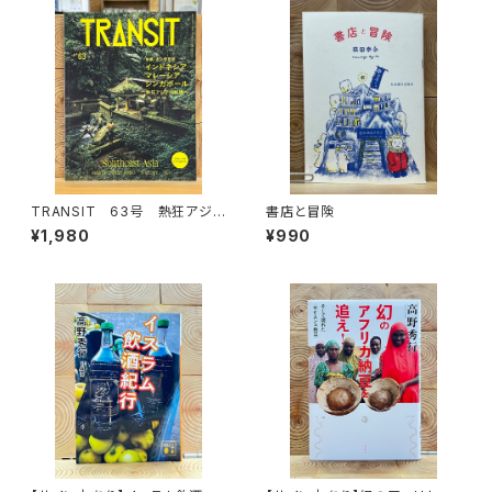
TRANSIT 63号 熱狂アジア
書店と冒険
の秘境へ
¥1,980
¥990