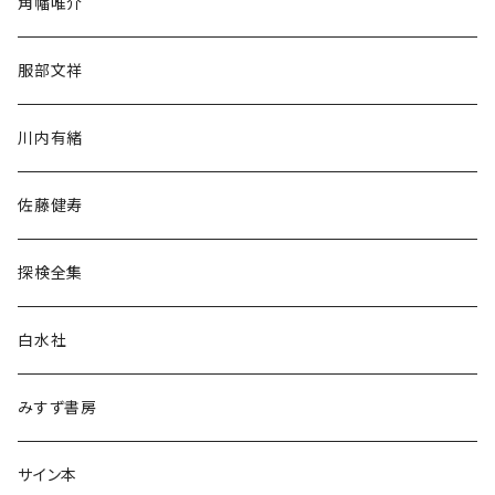
角幡唯介
人文・社会
服部文祥
歴史・考古学
川内有緒
宗教・哲学・思想
佐藤健寿
民族・風習
探検全集
言語・ことば
白水社
政治・経済
みすず書房
経営・マネジメント
サイン本
科学・技術