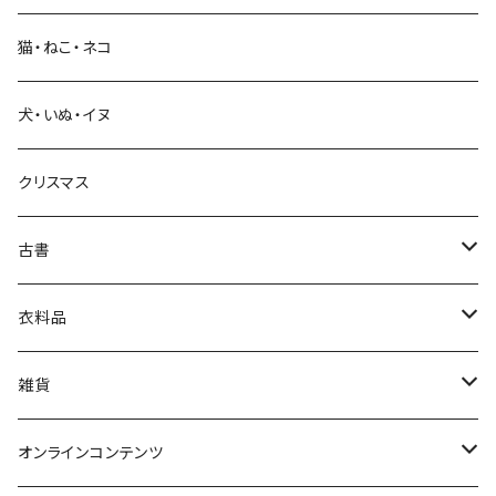
猫・ねこ・ネコ
教育・教養
犬・いぬ・イヌ
生活・暮らし
クリスマス
芸術・絵画・写真
古書
絵本・児童書
娯楽・エンターテインメント
古書セット
衣料品
美術
POLEWARDS
雑貨
Tシャツ
バッグ
オンラインコンテンツ