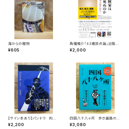
海からの贈物
角幡唯介「43歳頂点論」出版記
念トークイベント録画視聴権
¥605
¥2,000
【サイン本あり】パンドラ 約束
四国八十八ヶ所 歩き遍路のた
の頂
めの完全ガイド
¥2,200
¥3,080