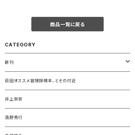
商品一覧に戻る
CATEGORY
新刊
和書
荻田オススメ冒険探検本、とその付近
文学・小説・物語
井上奈奈
随筆・ノンフィクション・その他
高野秀行
旅行・紀行