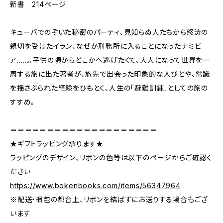
新書 214ページ
キューバでのぞいた秘密のパーティ、見知らぬ人たちから怒涛の
親切を受けたイラン、なぜか刑務所に入ることになったナミビ
ア……。子供の頃からどこかへ逃げたくて、大人になって世界を一
周する旅に出た著者が、旅先で出会った印象的な人びとや、常識
を揺さぶられた経験をひもとく、人生の「避難訓練」としての旅の
すすめ。
＝＝＝＝＝＝＝＝＝＝＝＝＝＝＝＝＝＝＝＝
★ギフトラッピング承ります★
ラッピングのデザイン、リボンの色等は以下のページからご確認く
ださい
https://www.bokenbooks.com/items/56347964
※配送・梱包の都合上、リボンを結ばずにお送りする場合もござ
います