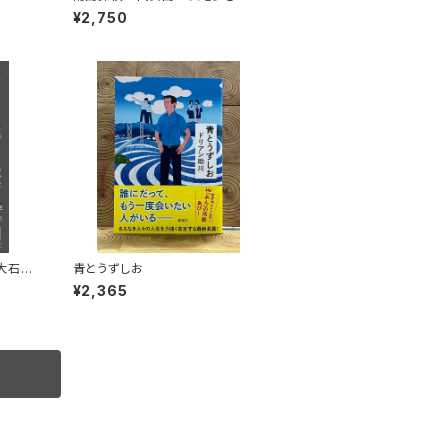
す
¥2,750
 大石明
青とうずしお
熱か、
¥2,365