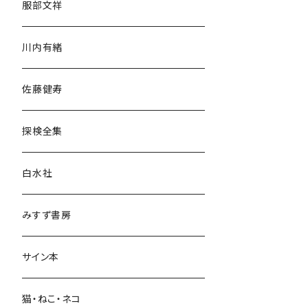
服部文祥
歴史・考古学
川内有緒
宗教・哲学・思想
佐藤健寿
民族・風習
探検全集
言語・ことば
白水社
政治・経済
みすず書房
経営・マネジメント
サイン本
科学・技術
猫・ねこ・ネコ
教育・教養