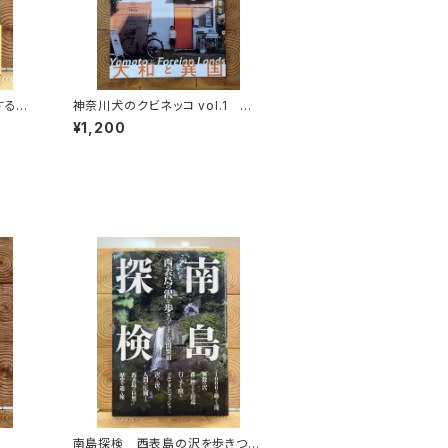
する
神奈川犬のクビネッコ vol.1 特
秘境を
集：大和と異国
¥1,200
生
南島探検 西表島の沢を歩きつく