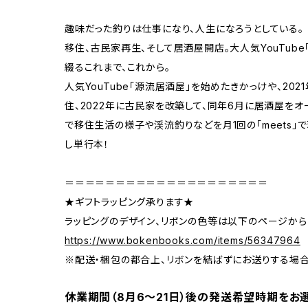
趣味だった釣りは仕事になり、人生になろうとしている。
移住、古民家再生、そして居酒屋開店。大人気YouTub
綴るこれまで、これから。
人気YouTube「源流居酒屋」を始めたきかっけや、20
住、2022年に古民家を改築して、同年6月に居酒屋を
で移住生活の様子や渓流釣りなどを月1回の「meets
し単行本！
＝＝＝＝＝＝＝＝＝＝＝＝＝＝＝＝＝＝＝＝
★ギフトラッピング承ります★
ラッピングのデザイン、リボンの色等は以下のページから
https://www.bokenbooks.com/items/56347964
※配送・梱包の都合上、リボンを結ばずにお送りする場
休業期間（8月6〜21日）後の発送希望時期をお