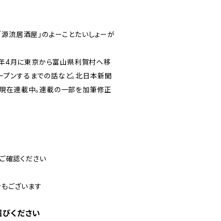
e「源流居酒屋」のよーことたいしょーが
21年4月に東京から富山県利賀村へ移
オープンするまでの話など。北日本新聞
」で現在連載中。連載の一部を加筆修正
ご確認ください
合もございます
選びください