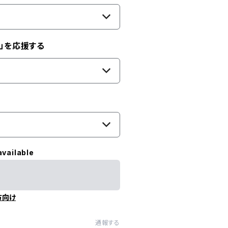
」を応援する
available
方向け
通報する