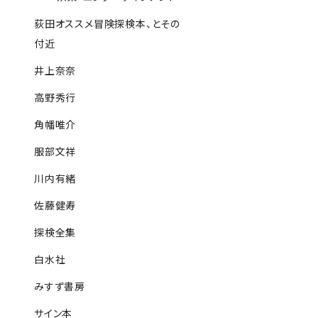
荻田オススメ冒険探検本、とその
付近
井上奈奈
高野秀行
角幡唯介
服部文祥
川内有緒
佐藤健寿
探検全集
白水社
みすず書房
サイン本