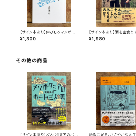
【サイン本あり】伸びしろマンがゆ
【サイン本あり】酒を主食と
く！
人々 エチオピアの科学的
¥1,300
¥1,980
旅する
その他の商品
【サイン本あり】メソポタミアのボ
語るに足る、ささやかな人