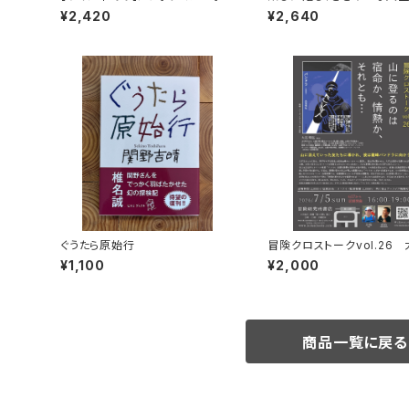
ート三人男
¥2,420
¥2,640
ぐうたら原始行
冒険クロストークvol.26
弘「山に登るのは 宿命か、情
¥1,100
¥2,000
それとも…」録画視聴権
商品一覧に戻る