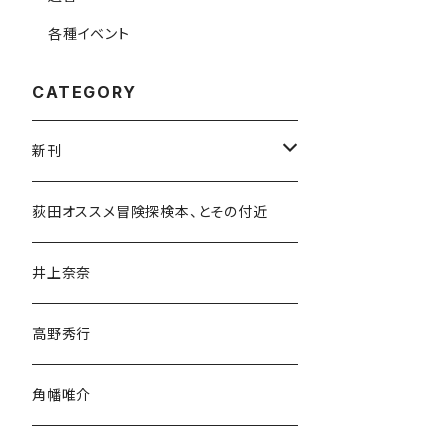
各種イベント
CATEGORY
新刊
和書
荻田オススメ冒険探検本、とその付近
文学・小説・物語
井上奈奈
随筆・ノンフィクション・その他
高野秀行
旅行・紀行
角幡唯介
人文・社会