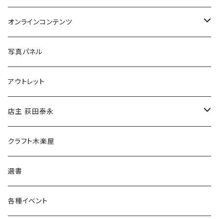
Tシャツ
バッグ
オンラインコンテンツ
ブックカバー
冒険クロストーク
写真パネル
マグカップ
アウトレット
傘
店主 荻田泰永
食料品
書籍
クラフト木楽屋
その他
ウェア
選書
各種イベント