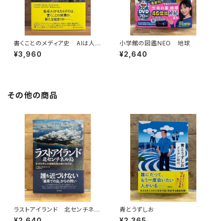
書くことのメディア史 AIは人間
小学館の図鑑NEO 地球
の言語能力に何をもたらすのか
¥3,960
¥2,640
その他の商品
ラストアイランド 北センチネル
青とうずしお
島 なぜ外界との接触を拒み続
¥2,640
¥2,365