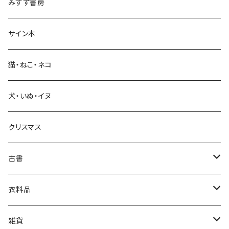
みすず書房
経営・マネジメント
サイン本
科学・技術
猫・ねこ・ネコ
教育・教養
犬・いぬ・イヌ
生活・暮らし
クリスマス
芸術・絵画・写真
古書
絵本・児童書
娯楽・エンターテインメント
古書セット
衣料品
美術
POLEWARDS
雑貨