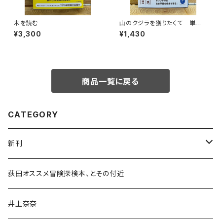
木を読む
山のクジラを獲りたくて 単独
忍び猟記（文庫版）
¥3,300
¥1,430
商品一覧に戻る
CATEGORY
新刊
和書
荻田オススメ冒険探検本、とその付近
文学・小説・物語
井上奈奈