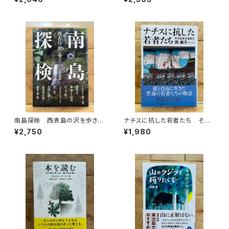
けるのか
南島探検 西表島の沢を歩きつ
ナチスに抗した若者たち その
くす
生き方を問う
¥2,750
¥1,980