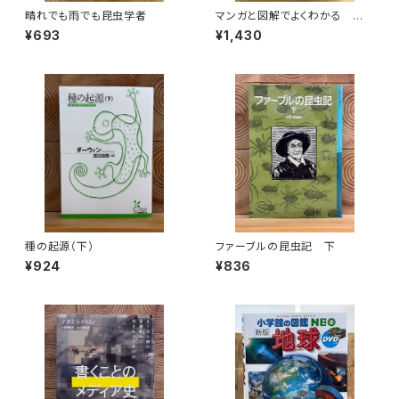
晴れでも雨でも昆虫学者
マンガと図解でよくわかる はじ
めての気象学
¥693
¥1,430
種の起源（下）
ファーブルの昆虫記 下
¥924
¥836