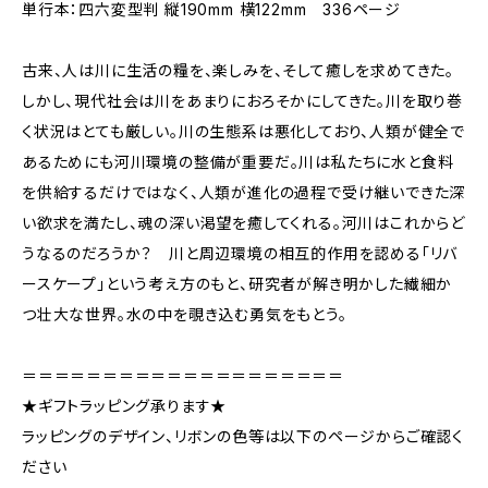
単行本：四六変型判 縦190mm 横122mm 336ページ
古来、人は川に生活の糧を、楽しみを、そして癒しを求めてきた。
しかし、現代社会は川をあまりにおろそかにしてきた。川を取り巻
く状況はとても厳しい。川の生態系は悪化しており、人類が健全で
あるためにも河川環境の整備が重要だ。川は私たちに水と食料
を供給するだけではなく、人類が進化の過程で受け継いできた深
い欲求を満たし、魂の深い渇望を癒してくれる。河川はこれからど
うなるのだろうか？ 川と周辺環境の相互的作用を認める「リバ
ースケープ」という考え方のもと、研究者が解き明かした繊細か
つ壮大な世界。水の中を覗き込む勇気をもとう。
＝＝＝＝＝＝＝＝＝＝＝＝＝＝＝＝＝＝＝＝
★ギフトラッピング承ります★
ラッピングのデザイン、リボンの色等は以下のページからご確認く
ださい