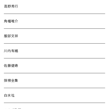
随筆・ノンフィクション・その他
高野秀行
旅行・紀行
角幡唯介
人文・社会
服部文祥
歴史・考古学
川内有緒
宗教・哲学・思想
佐藤健寿
民族・風習
探検全集
言語・ことば
白水社
政治・経済