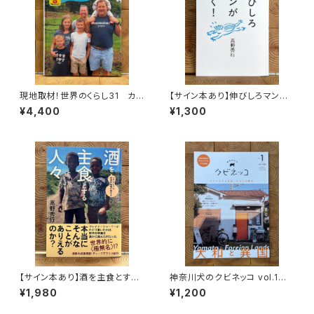
現地取材！世界のくらし31 カナ
【サイン本あり】伸びしろマンが
ダ
ゆく！
¥4,400
¥1,300
【サイン本あり】酒を主食とする
神奈川犬のクビネッコ vol.1
人々 エチオピアの科学的秘境
特集：大和と異国
¥1,980
¥1,200
を旅する