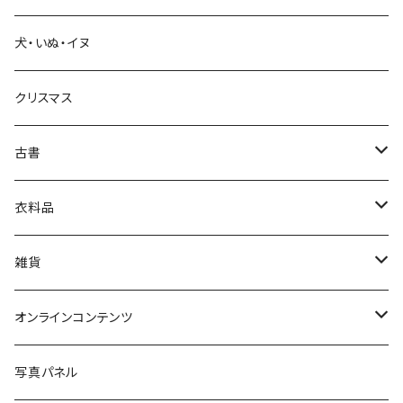
犬・いぬ・イヌ
生活・暮らし
クリスマス
芸術・絵画・写真
古書
絵本・児童書
娯楽・エンターテインメント
古書セット
衣料品
美術
POLEWARDS
雑貨
Tシャツ
バッグ
オンラインコンテンツ
ブックカバー
冒険クロストーク
写真パネル