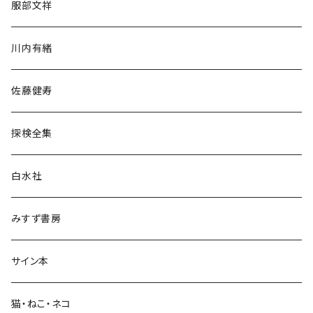
服部文祥
歴史・考古学
川内有緒
宗教・哲学・思想
佐藤健寿
民族・風習
探検全集
言語・ことば
白水社
政治・経済
みすず書房
経営・マネジメント
サイン本
科学・技術
猫・ねこ・ネコ
教育・教養