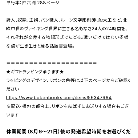
単行本：四六判 288ページ
詩人、奴隷、主婦、パン職人、ルーン文字彫刻師、船大工など、北
欧中世のヴァイキング世界に生きる名もなき24人の24時間を、
それぞれが交差する物語形式でたどる。戦いだけではない多様
な姿が生き生きと蘇る話題書登場。
＝＝＝＝＝＝＝＝＝＝＝＝＝＝＝＝＝＝＝＝
★ギフトラッピング承ります★
ラッピングのデザイン、リボンの色等は以下のページからご確認く
ださい
https://www.bokenbooks.com/items/56347964
※配送・梱包の都合上、リボンを結ばずにお送りする場合もござ
います
休業期間（8月6〜21日）後の発送希望時期をお選びくだ