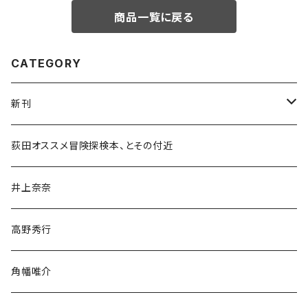
商品一覧に戻る
CATEGORY
新刊
和書
荻田オススメ冒険探検本、とその付近
文学・小説・物語
井上奈奈
随筆・ノンフィクション・その他
高野秀行
旅行・紀行
角幡唯介
人文・社会