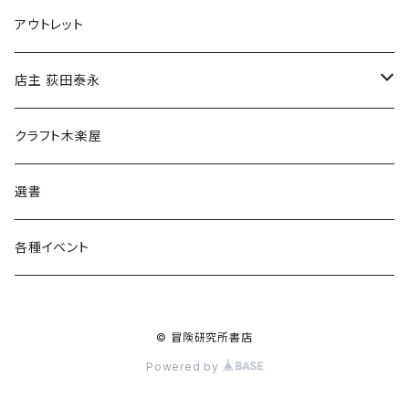
マグカップ
アウトレット
傘
店主 荻田泰永
食料品
書籍
クラフト木楽屋
その他
ウェア
選書
各種イベント
© 冒険研究所書店
Powered by