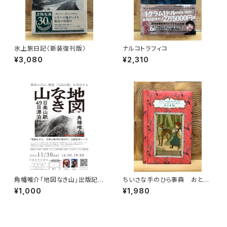
氷上旅日記〈新装復刊版〉
ナルコトラフィコ
¥3,080
¥2,310
角幡唯介「地図なき山」出版記念
ちいさな手のひら事典 おとぎ
トークイベント録画視聴権
話
¥1,000
¥1,980