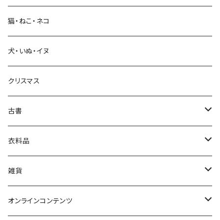
猫・ねこ・ネコ
教育・教養
犬・いぬ・イヌ
生活・暮らし
クリスマス
芸術・絵画・写真
古書
絵本・児童書
娯楽・エンターテインメント
古書セット
衣料品
美術
POLEWARDS
雑貨
Tシャツ
バッグ
オンラインコンテンツ