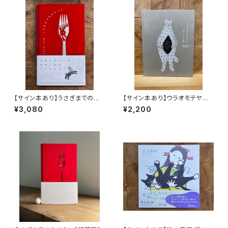
【サイン本あり】うさぎまでのお
【サイン本あり】ウラオモテヤマ
さらい［通常版］
ネコ
¥3,080
¥2,200