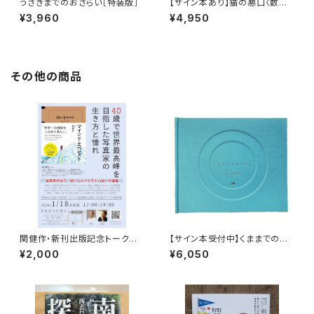
うさぎまでのおさらい［特装版］
【サイン本あり】猫の悪口〈数量
限定・オリジナルトート付き〉
¥3,960
¥4,950
その他の商品
関健作・新刊出版記念トークイ
【サイン本受付中】くままでのお
ベント録画視聴権
さらい〈特装新版〉
¥2,000
¥6,050