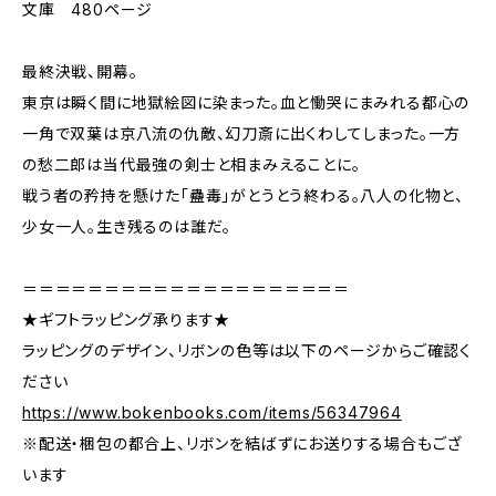
文庫 480ページ
最終決戦、開幕。
東京は瞬く間に地獄絵図に染まった。血と慟哭にまみれる都心の
一角で双葉は京八流の仇敵、幻刀斎に出くわしてしまった。一方
の愁二郎は当代最強の剣士と相まみえることに。
戦う者の矜持を懸けた「蠱毒」がとうとう終わる。八人の化物と、
少女一人。生き残るのは誰だ。
＝＝＝＝＝＝＝＝＝＝＝＝＝＝＝＝＝＝＝＝
★ギフトラッピング承ります★
ラッピングのデザイン、リボンの色等は以下のページからご確認く
ださい
https://www.bokenbooks.com/items/56347964
※配送・梱包の都合上、リボンを結ばずにお送りする場合もござ
います