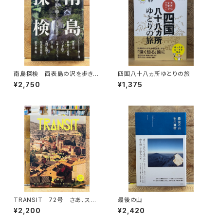
南島探検 西表島の沢を歩きつ
四国八十八ヵ所ゆとりの旅
くす
¥2,750
¥1,375
TRANSIT 72号 さあ、スペ
最後の山
インへ！ 太陽と海と土の国
¥2,200
¥2,420