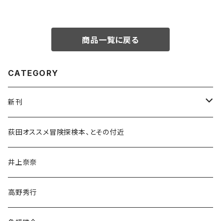
商品一覧に戻る
CATEGORY
新刊
和書
荻田オススメ冒険探検本、とその付近
文学・小説・物語
井上奈奈
随筆・ノンフィクション・その他
高野秀行
旅行・紀行