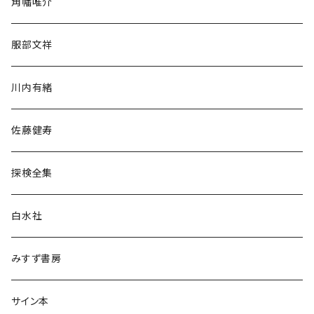
角幡唯介
人文・社会
服部文祥
歴史・考古学
川内有緒
宗教・哲学・思想
佐藤健寿
民族・風習
探検全集
言語・ことば
白水社
政治・経済
みすず書房
経営・マネジメント
サイン本
科学・技術