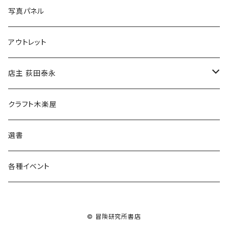
ブックカバー
冒険クロストーク
写真パネル
マグカップ
アウトレット
傘
店主 荻田泰永
食料品
書籍
クラフト木楽屋
その他
ウェア
選書
各種イベント
© 冒険研究所書店