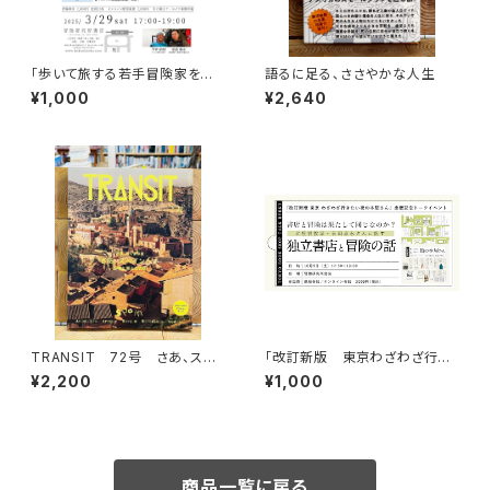
「歩いて旅する若手冒険家を青
語るに足る、ささやかな人生
田買い！平井佑樹 × 荻田泰永」
¥1,000
¥2,640
録画視聴権
TRANSIT 72号 さあ、スペ
「改訂新版 東京わざわざ行き
インへ！ 太陽と海と土の国
たい街の本屋さん」出版記念ト
¥2,200
¥1,000
ークイベント録画視聴権
商品一覧に戻る