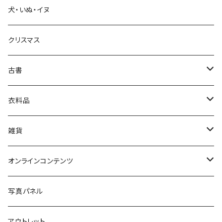
犬・いぬ・イヌ
生活・暮らし
クリスマス
芸術・絵画・写真
古書
絵本・児童書
娯楽・エンターテインメント
古書セット
衣料品
美術
POLEWARDS
雑貨
Tシャツ
バッグ
オンラインコンテンツ
ブックカバー
冒険クロストーク
写真パネル
マグカップ
アウトレット