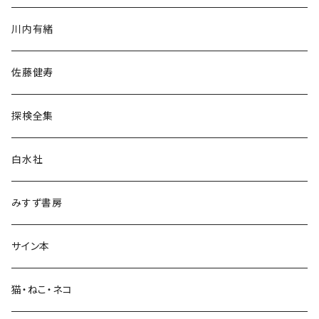
歴史・考古学
川内有緒
宗教・哲学・思想
佐藤健寿
民族・風習
探検全集
言語・ことば
白水社
政治・経済
みすず書房
経営・マネジメント
サイン本
科学・技術
猫・ねこ・ネコ
教育・教養