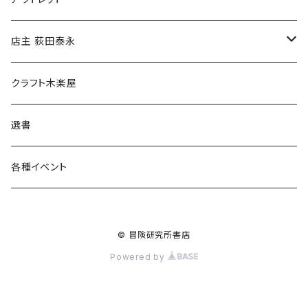
傘
店主 荻田泰永
食料品
書籍
クラフト木楽屋
その他
ウェア
選書
各種イベント
© 冒険研究所書店
Powered by