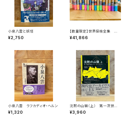
小泉八雲と妖怪
【数量限定】世界探検全集 全1
6巻＋全巻購入特典「第17巻（非
¥2,750
¥41,866
売品）」【当店限定】
小泉八雲 ラフカディオ・ヘルン
沈黙の山嶺（上） 第一次世界
大戦とマロリーのエヴェレスト
¥1,320
¥3,960