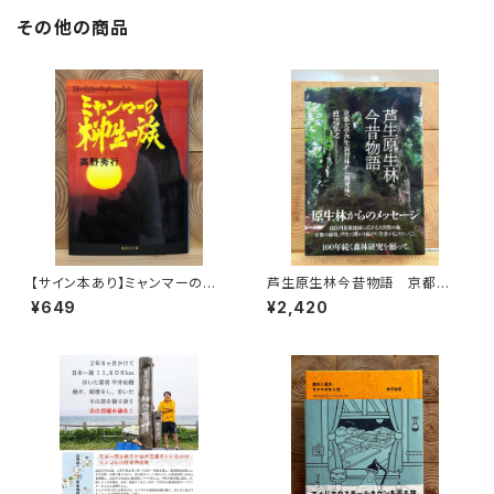
その他の商品
【サイン本あり】ミャンマーの柳
芦生原生林今昔物語 京都大
生一族
学芦生演習林から研究林へ
¥649
¥2,420