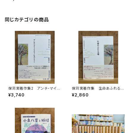
同じカテゴリの商品
保苅実著作集2 アンチ・マイノ
保苅実著作集 生命あふれる大
リティ・ヒストリー
地
¥3,740
¥2,860