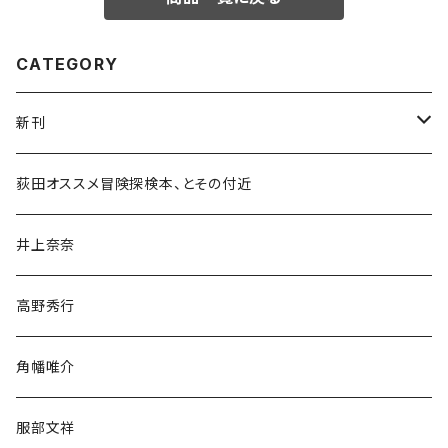
CATEGORY
新刊
和書
荻田オススメ冒険探検本、とその付近
文学・小説・物語
井上奈奈
随筆・ノンフィクション・その他
高野秀行
旅行・紀行
角幡唯介
人文・社会
服部文祥