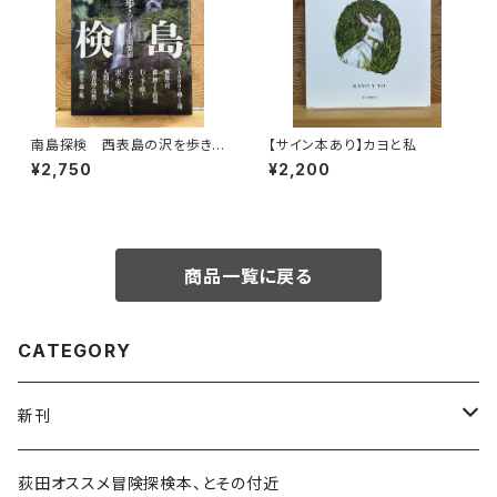
南島探検 西表島の沢を歩きつ
【サイン本あり】カヨと私
くす
¥2,750
¥2,200
商品一覧に戻る
CATEGORY
新刊
和書
荻田オススメ冒険探検本、とその付近