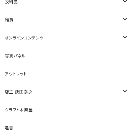
娯楽・エンターテインメント
古書セット
衣料品
美術
POLEWARDS
雑貨
Tシャツ
バッグ
オンラインコンテンツ
ブックカバー
冒険クロストーク
写真パネル
マグカップ
アウトレット
傘
店主 荻田泰永
食料品
書籍
クラフト木楽屋
その他
ウェア
選書