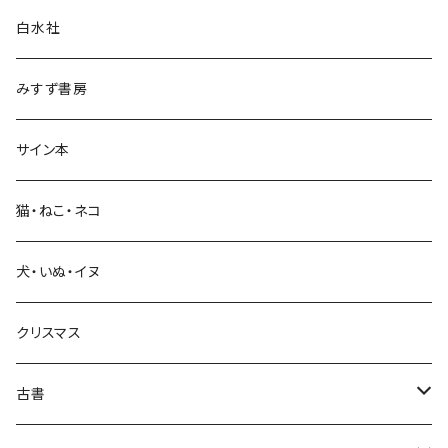
白水社
政治・経済
みすず書房
経営・マネジメント
サイン本
科学・技術
猫・ねこ・ネコ
教育・教養
犬・いぬ・イヌ
生活・暮らし
クリスマス
芸術・絵画・写真
古書
絵本・児童書