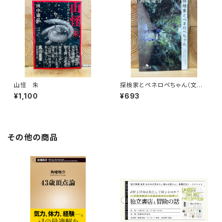
山怪 朱
探検家とペネロペちゃん（文庫
版）
¥1,100
¥693
その他の商品