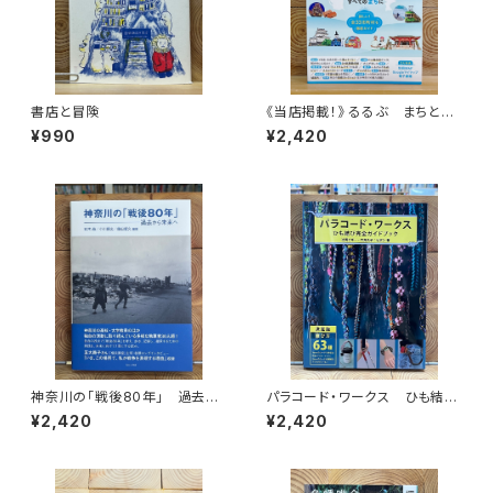
書店と冒険
《当店掲載！》 るるぶ まちとい
ろ 神奈川
¥990
¥2,420
神奈川の「戦後80年」 過去か
パラコード・ワークス ひも結び
ら未来へ
完全ガイドブック
¥2,420
¥2,420