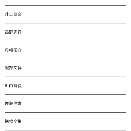
文学・小説・物語
井上奈奈
随筆・ノンフィクション・その他
高野秀行
旅行・紀行
角幡唯介
人文・社会
服部文祥
歴史・考古学
川内有緒
宗教・哲学・思想
佐藤健寿
民族・風習
探検全集
言語・ことば