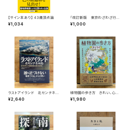
【サイン本あり】 43歳頂点論
「改訂新版 東京わざわざ行き
たい街の本屋さん」出版記念ト
¥1,034
¥1,000
ークイベント録画視聴権
ラストアイランド 北センチネル
植物園の歩き方 きれい、心地
島 なぜ外界との接触を拒み続
よい、愛おしい さまざまな「うつ
¥2,640
¥1,980
けるのか
くしい」を求めて