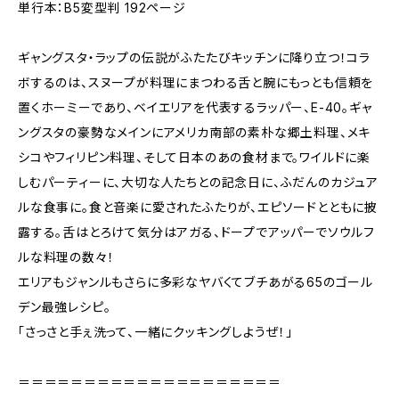
単行本：B5変型判 192ページ
ギャングスタ・ラップの伝説がふたたびキッチンに降り立つ！コラ
ボするのは、スヌープが料理にまつわる舌と腕にもっとも信頼を
置くホーミーであり、ベイエリアを代表するラッパー、E-40。ギャ
ングスタの豪勢なメインにアメリカ南部の素朴な郷土料理、メキ
シコやフィリピン料理、そして日本のあの食材まで。ワイルドに楽
しむパーティーに、大切な人たちとの記念日に、ふだんのカジュア
ルな食事に。食と音楽に愛されたふたりが、エピソードとともに披
露する。舌はとろけて気分はアガる、ドープでアッパーでソウルフ
ルな料理の数々！
エリアもジャンルもさらに多彩なヤバくてブチあがる65のゴール
デン最強レシピ。
「さっさと手ぇ洗って、一緒にクッキングしようぜ！」
＝＝＝＝＝＝＝＝＝＝＝＝＝＝＝＝＝＝＝＝