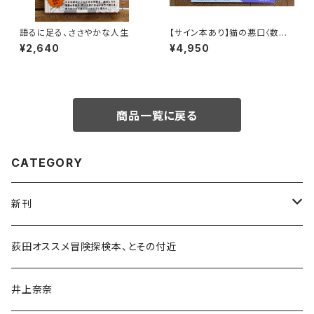
語るに足る、ささやかな人生
【サイン本あり】猫の悪口〈数量
限定・オリジナルトート付き〉
¥2,640
¥4,950
商品一覧に戻る
CATEGORY
新刊
和書
荻田オススメ冒険探検本、とその付近
文学・小説・物語
井上奈奈