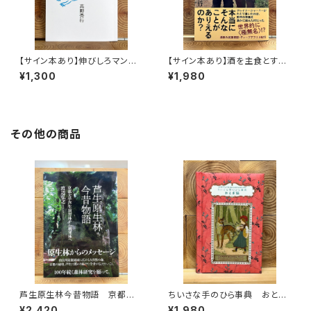
【サイン本あり】伸びしろマンが
【サイン本あり】酒を主食とする
ゆく！
人々 エチオピアの科学的秘境
¥1,300
¥1,980
を旅する
その他の商品
芦生原生林今昔物語 京都大
ちいさな手のひら事典 おとぎ
学芦生演習林から研究林へ
話
¥2,420
¥1,980