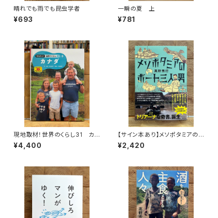
晴れでも雨でも昆虫学者
一瞬の夏 上
¥693
¥781
現地取材！世界のくらし31 カナ
【サイン本あり】メソポタミアの
ダ
ボート三人男
¥4,400
¥2,420