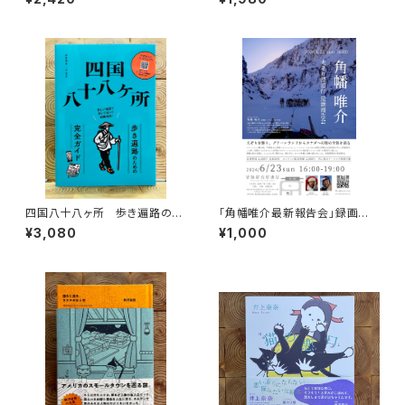
四国八十八ヶ所 歩き遍路のた
「角幡唯介最新報告会」録画視
めの完全ガイド
聴権
¥3,080
¥1,000