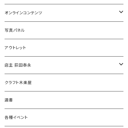
Tシャツ
バッグ
オンラインコンテンツ
ブックカバー
冒険クロストーク
写真パネル
マグカップ
アウトレット
傘
店主 荻田泰永
食料品
書籍
クラフト木楽屋
その他
ウェア
選書
各種イベント