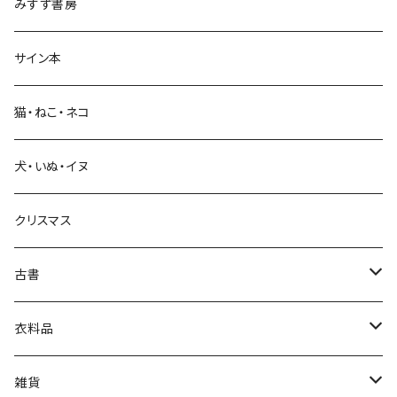
みすず書房
経営・マネジメント
サイン本
科学・技術
猫・ねこ・ネコ
教育・教養
犬・いぬ・イヌ
生活・暮らし
クリスマス
芸術・絵画・写真
古書
絵本・児童書
娯楽・エンターテインメント
古書セット
衣料品
美術
POLEWARDS
雑貨