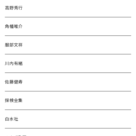
随筆・ノンフィクション・その他
高野秀行
旅行・紀行
角幡唯介
人文・社会
服部文祥
歴史・考古学
川内有緒
宗教・哲学・思想
佐藤健寿
民族・風習
探検全集
言語・ことば
白水社
政治・経済