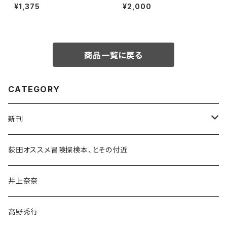
明弘「山に登るのは 宿命か、情
¥1,375
¥2,000
熱か、それとも…」録画視聴権
商品一覧に戻る
CATEGORY
新刊
和書
荻田オススメ冒険探検本、とその付近
文学・小説・物語
井上奈奈
随筆・ノンフィクション・その他
高野秀行