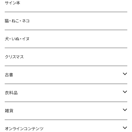
サイン本
科学・技術
猫・ねこ・ネコ
教育・教養
犬・いぬ・イヌ
生活・暮らし
クリスマス
芸術・絵画・写真
古書
絵本・児童書
娯楽・エンターテインメント
古書セット
衣料品
美術
POLEWARDS
雑貨
Tシャツ
バッグ
オンラインコンテンツ