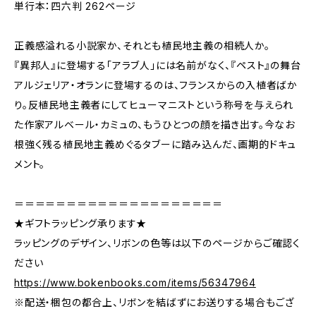
単行本：四六判 262ページ
正義感溢れる小説家か、それとも植民地主義の相続人か。
『異邦人』に登場する「アラブ人」には名前がなく、『ペスト』の舞台
アルジェリア・オランに登場するのは、フランスからの入植者ばか
り。反植民地主義者にしてヒューマニストという称号を与えられ
た作家アルベール・カミュの、もうひとつの顔を描き出す。今なお
根強く残る植民地主義めぐるタブーに踏み込んだ、画期的ドキュ
メント。
＝＝＝＝＝＝＝＝＝＝＝＝＝＝＝＝＝＝＝＝
★ギフトラッピング承ります★
ラッピングのデザイン、リボンの色等は以下のページからご確認く
ださい
https://www.bokenbooks.com/items/56347964
※配送・梱包の都合上、リボンを結ばずにお送りする場合もござ