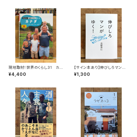
現地取材！世界のくらし31 カナ
【サイン本あり】伸びしろマンが
ダ
ゆく！
¥4,400
¥1,300