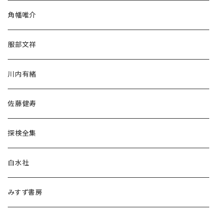
旅行・紀行
角幡唯介
人文・社会
服部文祥
歴史・考古学
川内有緒
宗教・哲学・思想
佐藤健寿
民族・風習
探検全集
言語・ことば
白水社
政治・経済
みすず書房
経営・マネジメント