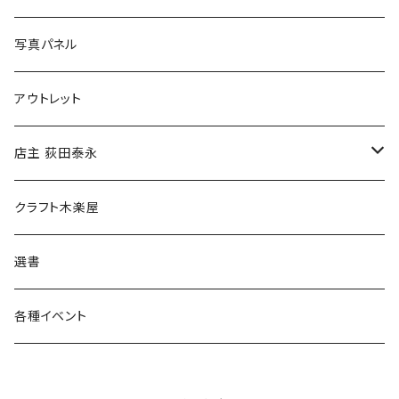
ブックカバー
冒険クロストーク
写真パネル
マグカップ
アウトレット
傘
店主 荻田泰永
食料品
書籍
クラフト木楽屋
その他
ウェア
選書
各種イベント