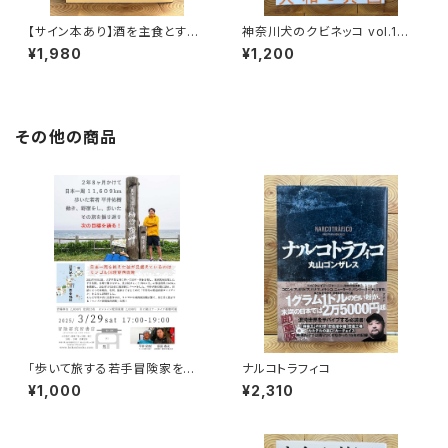
【サイン本あり】酒を主食とする
神奈川犬のクビネッコ vol.1
人々 エチオピアの科学的秘境
特集：大和と異国
¥1,980
¥1,200
を旅する
その他の商品
「歩いて旅する若手冒険家を青
ナルコトラフィコ
田買い！平井佑樹 × 荻田泰永」
¥1,000
¥2,310
録画視聴権