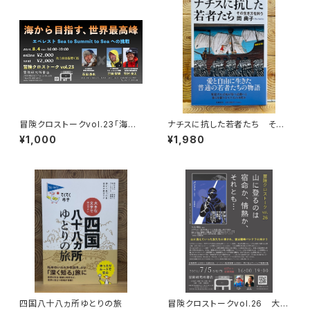
冒険クロストークvol.23「海か
ナチスに抗した若者たち その
ら目指す、世界最高峰」録画視聴
生き方を問う
¥1,000
¥1,980
権
四国八十八ヵ所ゆとりの旅
冒険クロストークvol.26 大石