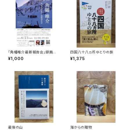
「角幡唯介最新報告会」録画視
四国八十八ヵ所ゆとりの旅
聴権
¥1,000
¥1,375
最後の山
海からの贈物