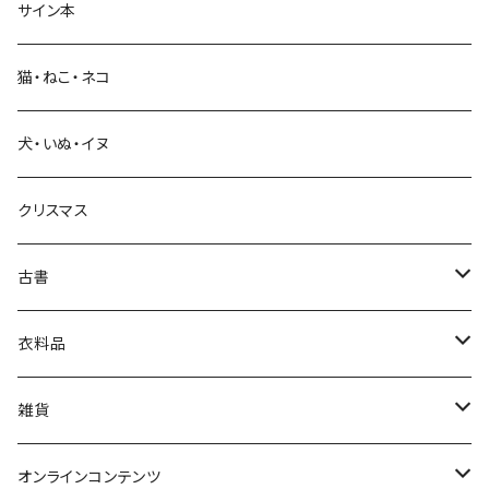
サイン本
科学・技術
猫・ねこ・ネコ
教育・教養
犬・いぬ・イヌ
生活・暮らし
クリスマス
芸術・絵画・写真
古書
絵本・児童書
娯楽・エンターテインメント
古書セット
衣料品
美術
POLEWARDS
雑貨
Tシャツ
バッグ
オンラインコンテンツ