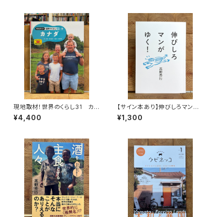
現地取材！世界のくらし31 カナ
【サイン本あり】伸びしろマンが
ダ
ゆく！
¥4,400
¥1,300