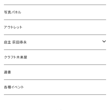
ブックカバー
冒険クロストーク
写真パネル
マグカップ
アウトレット
傘
店主 荻田泰永
食料品
書籍
クラフト木楽屋
その他
ウェア
選書
各種イベント