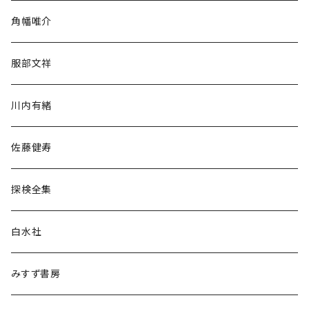
旅行・紀行
角幡唯介
人文・社会
服部文祥
歴史・考古学
川内有緒
宗教・哲学・思想
佐藤健寿
民族・風習
探検全集
言語・ことば
白水社
政治・経済
みすず書房
経営・マネジメント