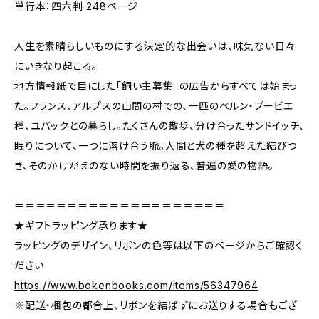
単行本：四六判 248ページ
人生を素晴らしいものにする決定的な出会いは、味気ない日々
にいきなり起こる。
地方情報紙で目にした「飼い主募集」の広告からすべては始まっ
た。フランス、アルプスの山間の村での、一匹のベルン・ブービエ
種、ユバックとの暮らし。たくさんの散歩、分け合ったサンドイッチ、
眠りについて、一つに溶け合う脈。人間と犬の種を超えた結びつ
き、そのかけがえのない時間を振り返る、普遍の愛の物語。
＝＝＝＝＝＝＝＝＝＝＝＝＝＝＝＝＝＝＝＝
★ギフトラッピング承ります★
ラッピングのデザイン、リボンの色等は以下のページからご確認く
ださい
https://www.bokenbooks.com/items/56347964
※配送・梱包の都合上、リボンを結ばずにお送りする場合もござ