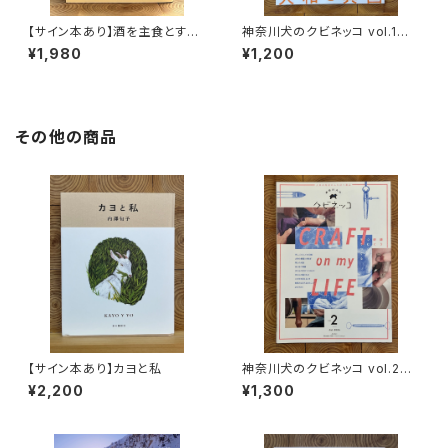
【サイン本あり】酒を主食とする
神奈川犬のクビネッコ vol.1
人々 エチオピアの科学的秘境
特集：大和と異国
¥1,980
¥1,200
を旅する
その他の商品
【サイン本あり】カヨと私
神奈川犬のクビネッコ vol.2
特集：CRAFT on my LIFE
¥2,200
¥1,300