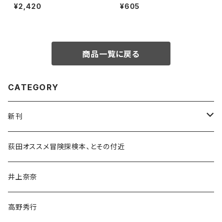
¥2,420
¥605
商品一覧に戻る
CATEGORY
新刊
和書
荻田オススメ冒険探検本、とその付近
文学・小説・物語
井上奈奈
随筆・ノンフィクション・その他
高野秀行