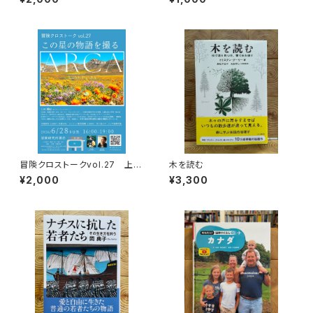
熱か、それとも…」録画視聴権
冒険クロストークvol.27 上田
木を読む
優紀「この星の物語を撮る」録画
¥2,000
¥3,300
視聴権