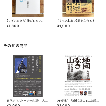
【サイン本あり】伸びしろマンが
【サイン本あり】酒を主食とする
ゆく！
人々 エチオピアの科学的秘境
¥1,300
¥1,980
を旅する
その他の商品
冒険クロストークvol.26 大石
角幡唯介「地図なき山」出版記念
明弘「山に登るのは 宿命か、情
トークイベント録画視聴権
¥2,000
¥1,000