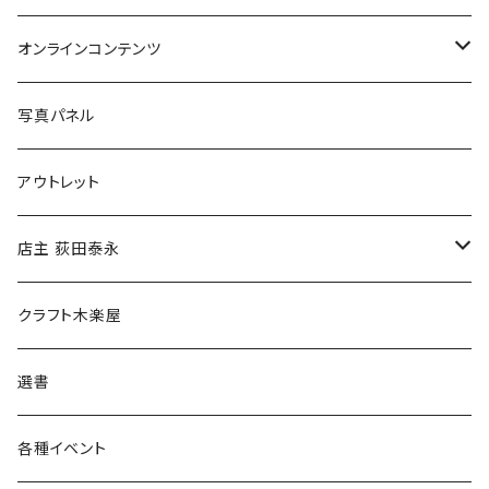
Tシャツ
バッグ
オンラインコンテンツ
ブックカバー
冒険クロストーク
写真パネル
マグカップ
アウトレット
傘
店主 荻田泰永
食料品
書籍
クラフト木楽屋
その他
ウェア
選書
各種イベント