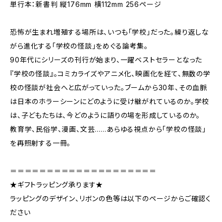
単行本：新書判 縦176mm 横112mm 256ページ
恐怖が生まれ増殖する場所は、いつも「学校」だった。繰り返しな
がら進化する「学校の怪談」をめぐる論考集。
90年代にシリーズの刊行が始まり、一躍ベストセラーとなった
『学校の怪談』。コミカライズやアニメ化、映画化を経て、無数の学
校の怪談が社会へと広がっていった。ブームから30年、その血脈
は日本のホラーシーンにどのように受け継がれているのか。学校
は、子どもたちは、今どのように語りの場を形成しているのか。
教育学、民俗学、漫画、文芸……あらゆる視点から「学校の怪談」
を再照射する一冊。
＝＝＝＝＝＝＝＝＝＝＝＝＝＝＝＝＝＝＝＝
★ギフトラッピング承ります★
ラッピングのデザイン、リボンの色等は以下のページからご確認く
ださい