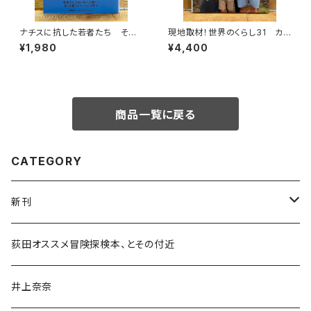
ナチスに抗した若者たち その
現地取材！世界のくらし31 カナ
生き方を問う
ダ
¥1,980
¥4,400
商品一覧に戻る
CATEGORY
新刊
和書
荻田オススメ冒険探検本、とその付近
文学・小説・物語
井上奈奈