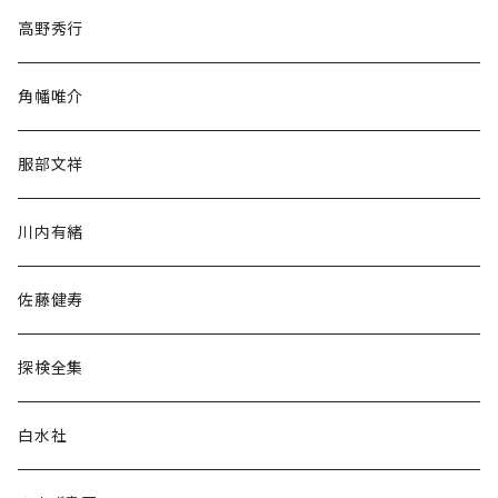
随筆・ノンフィクション・その他
高野秀行
旅行・紀行
角幡唯介
人文・社会
服部文祥
歴史・考古学
川内有緒
宗教・哲学・思想
佐藤健寿
民族・風習
探検全集
言語・ことば
白水社
政治・経済