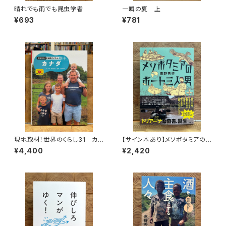
晴れでも雨でも昆虫学者
一瞬の夏 上
¥693
¥781
現地取材！世界のくらし31 カナ
【サイン本あり】メソポタミアの
ダ
ボート三人男
¥4,400
¥2,420