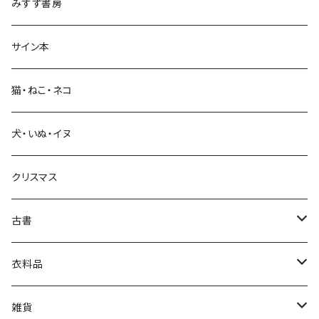
みすず書房
経営・マネジメント
サイン本
科学・技術
猫・ねこ・ネコ
教育・教養
犬・いぬ・イヌ
生活・暮らし
クリスマス
芸術・絵画・写真
古書
絵本・児童書
娯楽・エンターテインメント
古書セット
衣料品
美術
POLEWARDS
雑貨