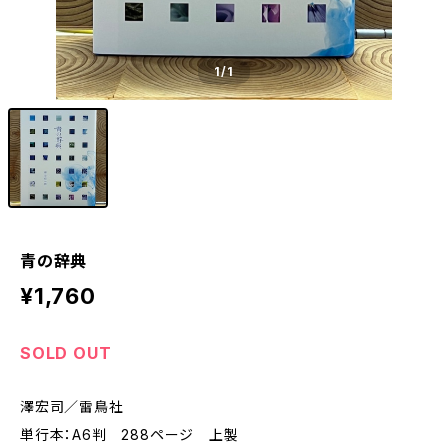
1
/1
青の辞典
¥1,760
SOLD OUT
澤宏司／雷鳥社
単行本：A6判 288ページ 上製