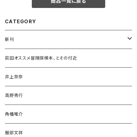
商品一覧に戻る
CATEGORY
新刊
和書
荻田オススメ冒険探検本、とその付近
文学・小説・物語
井上奈奈
随筆・ノンフィクション・その他
高野秀行
旅行・紀行
角幡唯介
人文・社会
服部文祥