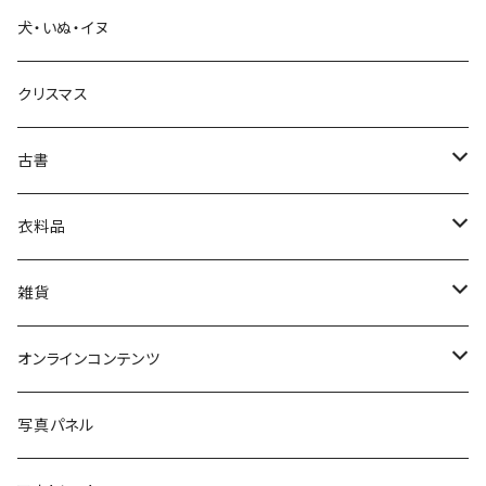
犬・いぬ・イヌ
生活・暮らし
クリスマス
芸術・絵画・写真
古書
絵本・児童書
娯楽・エンターテインメント
古書セット
衣料品
美術
POLEWARDS
雑貨
Tシャツ
バッグ
オンラインコンテンツ
ブックカバー
冒険クロストーク
写真パネル