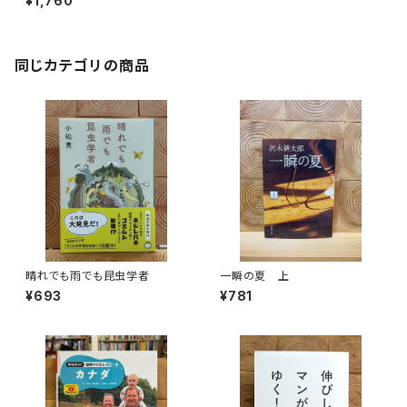
¥1,760
同じカテゴリの商品
晴れでも雨でも昆虫学者
一瞬の夏 上
¥693
¥781