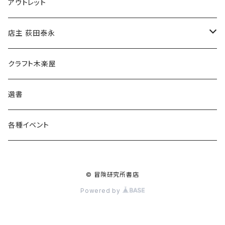
マグカップ
アウトレット
傘
店主 荻田泰永
食料品
書籍
クラフト木楽屋
その他
ウェア
選書
各種イベント
© 冒険研究所書店
Powered by