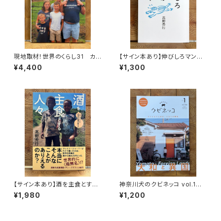
現地取材！世界のくらし31 カナ
【サイン本あり】伸びしろマンが
ダ
ゆく！
¥4,400
¥1,300
【サイン本あり】酒を主食とする
神奈川犬のクビネッコ vol.1
人々 エチオピアの科学的秘境
特集：大和と異国
¥1,980
¥1,200
を旅する