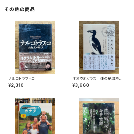
その他の商品
ナルコトラフィコ
オオウミガラス 種の絶滅をめ
ぐる物語
¥2,310
¥3,960