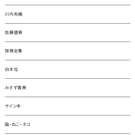
歴史・考古学
川内有緒
宗教・哲学・思想
佐藤健寿
民族・風習
探検全集
言語・ことば
白水社
政治・経済
みすず書房
経営・マネジメント
サイン本
科学・技術
猫・ねこ・ネコ
教育・教養