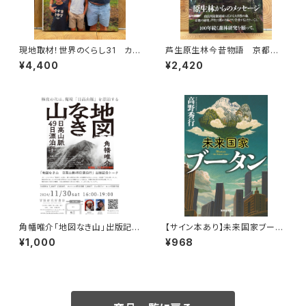
現地取材！世界のくらし31 カナ
芦生原生林今昔物語 京都大
ダ
学芦生演習林から研究林へ
¥4,400
¥2,420
角幡唯介「地図なき山」出版記念
【サイン本あり】未来国家ブータ
トークイベント録画視聴権
ン
¥1,000
¥968