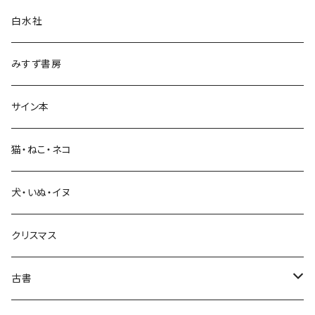
白水社
政治・経済
みすず書房
経営・マネジメント
サイン本
科学・技術
猫・ねこ・ネコ
教育・教養
犬・いぬ・イヌ
生活・暮らし
クリスマス
芸術・絵画・写真
古書
絵本・児童書