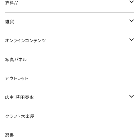
娯楽・エンターテインメント
古書セット
衣料品
美術
POLEWARDS
雑貨
Tシャツ
バッグ
オンラインコンテンツ
ブックカバー
冒険クロストーク
写真パネル
マグカップ
アウトレット
傘
店主 荻田泰永
食料品
書籍
クラフト木楽屋
その他
ウェア
選書