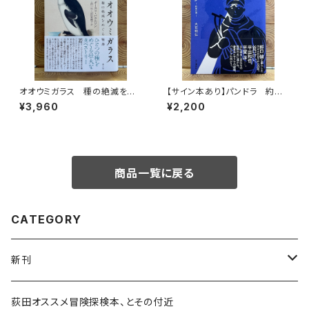
オオウミガラス 種の絶滅をめ
【サイン本あり】パンドラ 約束
ぐる物語
の頂
¥3,960
¥2,200
商品一覧に戻る
CATEGORY
新刊
和書
荻田オススメ冒険探検本、とその付近