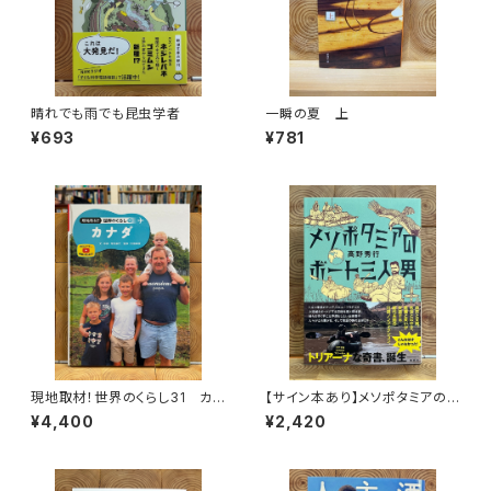
晴れでも雨でも昆虫学者
一瞬の夏 上
¥693
¥781
現地取材！世界のくらし31 カナ
【サイン本あり】メソポタミアの
ダ
ボート三人男
¥4,400
¥2,420