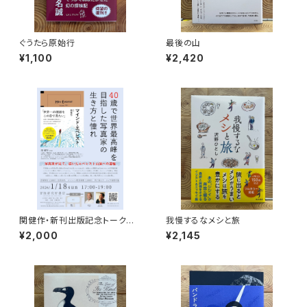
ぐうたら原始行
最後の山
¥1,100
¥2,420
関健作・新刊出版記念トークイ
我慢するなメシと旅
ベント録画視聴権
¥2,000
¥2,145