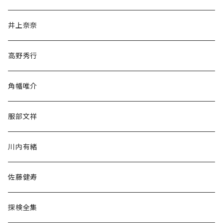
文学・小説・物語
井上奈奈
随筆・ノンフィクション・その他
高野秀行
旅行・紀行
角幡唯介
人文・社会
服部文祥
歴史・考古学
川内有緒
宗教・哲学・思想
佐藤健寿
民族・風習
探検全集
言語・ことば