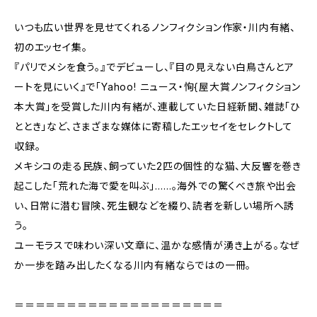
いつも広い世界を見せてくれるノンフィクション作家・川内有緒、
初のエッセイ集。
『パリでメシを食う。』でデビューし、『目の見えない白鳥さんとア
ートを見にいく』で「Yahoo! ニュース・恂{屋大賞ノンフィクション
本大賞」を受賞した川内有緒が、連載していた日経新聞、雑誌「ひ
ととき」など、さまざまな媒体に寄稿したエッセイをセレクトして
収録。
メキシコの走る民族、飼っていた2匹の個性的な猫、大反響を巻き
起こした「荒れた海で愛を叫ぶ」……。海外での驚くべき旅や出会
い、日常に潜む冒険、死生観などを綴り、読者を新しい場所へ誘
う。
ユーモラスで味わい深い文章に、温かな感情が湧き上がる。なぜ
か一歩を踏み出したくなる川内有緒ならではの一冊。
＝＝＝＝＝＝＝＝＝＝＝＝＝＝＝＝＝＝＝＝