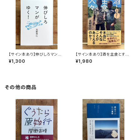
【サイン本あり】伸びしろマンが
【サイン本あり】酒を主食とする
ゆく！
人々 エチオピアの科学的秘境
¥1,300
¥1,980
を旅する
その他の商品