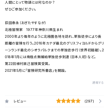
人間にとって物語とは何なのか？
ぜひご参加ください。
荻田泰永（おぎたやすなが）
北極冒険家 1977年神奈川県生まれ
2000年より毎年のように北極圏各地を訪れ、単独徒歩により長
距離の冒険を行う。2016年カナダ最北のグリスフィヨルドからグリ
ーンランド最北のシオラパルクまでの単独徒歩行（世界初踏破）。2
018年1月には南極点無補給単独徒歩到達（日本人初）など。
第22回植村直己冒険賞受賞。
2021年5月に「冒険研究所書店」を開設。
通報する
レビュー
(297)