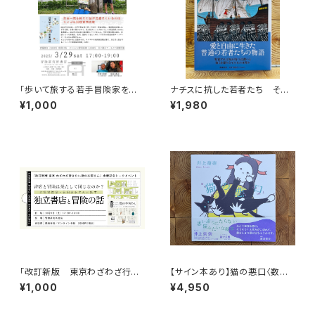
「歩いて旅する若手冒険家を青
ナチスに抗した若者たち その
田買い！平井佑樹 × 荻田泰永」
生き方を問う
¥1,000
¥1,980
録画視聴権
「改訂新版 東京わざわざ行き
【サイン本あり】猫の悪口〈数量
たい街の本屋さん」出版記念ト
限定・オリジナルトート付き〉
¥1,000
¥4,950
ークイベント録画視聴権