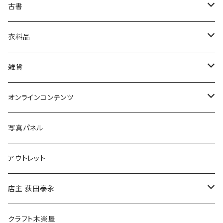
古書
絵本・児童書
娯楽・エンターテインメント
古書セット
衣料品
美術
POLEWARDS
雑貨
Tシャツ
バッグ
オンラインコンテンツ
ブックカバー
冒険クロストーク
写真パネル
マグカップ
アウトレット
傘
店主 荻田泰永
食料品
書籍
クラフト木楽屋