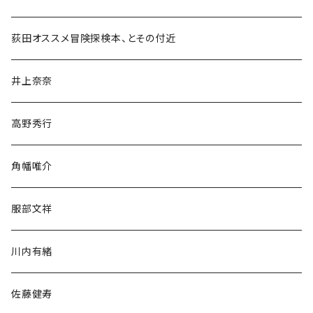
和書
荻田オススメ冒険探検本、とその付近
文学・小説・物語
井上奈奈
随筆・ノンフィクション・その他
高野秀行
旅行・紀行
角幡唯介
人文・社会
服部文祥
歴史・考古学
川内有緒
宗教・哲学・思想
佐藤健寿