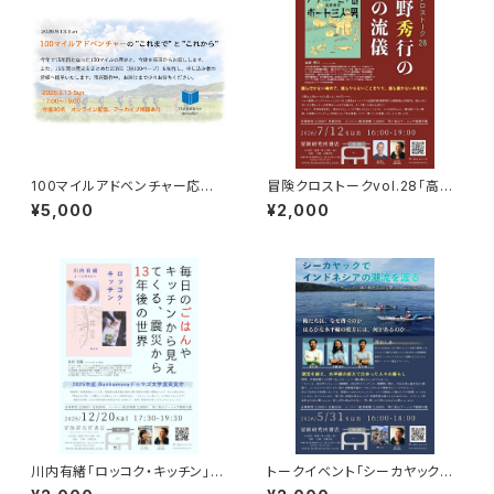
100マイルアドベンチャー応援
冒険クロストークvol.28「高野
企画 9月13日トーク＆100マ
秀行の旅の流儀」録画視聴権
¥5,000
¥2,000
イルの歴史ZINE贈呈
川内有緒「ロッコク・キッチン」出
トークイベント「シーカヤックで
版記念トークイベント録画視聴
インドネシアの潮流を渡る」録画