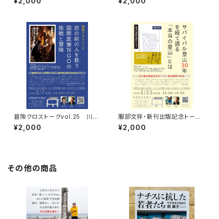
¥2,000
¥2,000
権
視聴権
冒険クロストークvol.25 川原
服部文祥・新刊出版記念トーク
尚行「目の前の人を救う 国際医
イベント録画視聴権
¥2,000
¥2,000
療NGOの挑戦と冒険」録画視聴
権
その他の商品