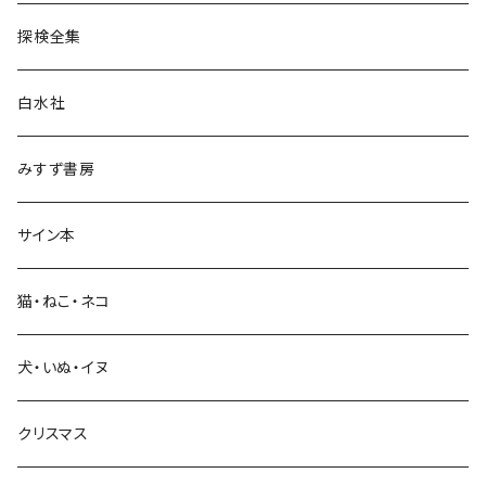
民族・風習
探検全集
言語・ことば
白水社
政治・経済
みすず書房
経営・マネジメント
サイン本
科学・技術
猫・ねこ・ネコ
教育・教養
犬・いぬ・イヌ
生活・暮らし
クリスマス
芸術・絵画・写真