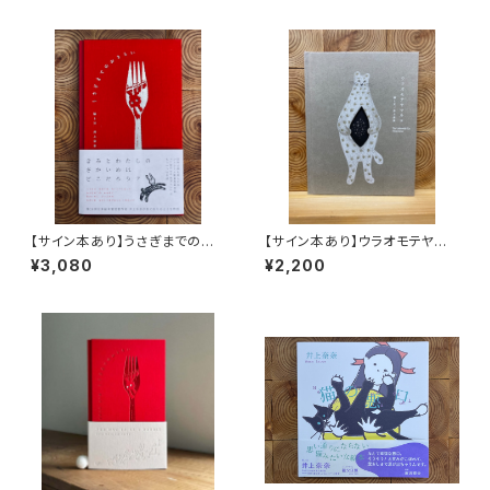
【サイン本あり】うさぎまでのお
【サイン本あり】ウラオモテヤマ
さらい［通常版］
ネコ
¥3,080
¥2,200