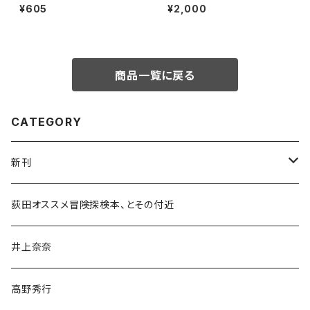
秀行の旅の流儀」録画視聴権
¥605
¥2,000
商品一覧に戻る
CATEGORY
新刊
和書
荻田オススメ冒険探検本、とその付近
文学・小説・物語
井上奈奈
随筆・ノンフィクション・その他
高野秀行