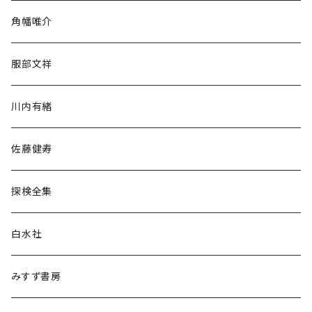
旅行・紀行
角幡唯介
人文・社会
服部文祥
歴史・考古学
川内有緒
宗教・哲学・思想
佐藤健寿
民族・風習
探検全集
言語・ことば
白水社
政治・経済
みすず書房
経営・マネジメント