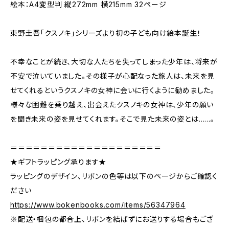
絵本：A4変型判 縦272mm 横215mm 32ページ
東野圭吾「クスノキ」シリーズより初の子ども向け絵本誕生！
不幸なことが続き、大切な人たちを失ってしまった少年は、将来が
不安で泣いていました。その様子が心配なった旅人は、未来を見
せてくれるというクスノキの女神に会いに行くように勧めました。
様々な困難を乗り越え、出会えたクスノキの女神は、少年の願い
を聞き未来の姿を見せてくれます。そこで見た未来の姿とは……。
＝＝＝＝＝＝＝＝＝＝＝＝＝＝＝＝＝＝＝＝
★ギフトラッピング承ります★
ラッピングのデザイン、リボンの色等は以下のページからご確認く
ださい
https://www.bokenbooks.com/items/56347964
※配送・梱包の都合上、リボンを結ばずにお送りする場合もござ