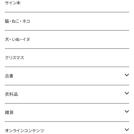
サイン本
科学・技術
猫・ねこ・ネコ
教育・教養
犬・いぬ・イヌ
生活・暮らし
クリスマス
芸術・絵画・写真
古書
絵本・児童書
娯楽・エンターテインメント
古書セット
衣料品
美術
POLEWARDS
雑貨
Tシャツ
バッグ
オンラインコンテンツ