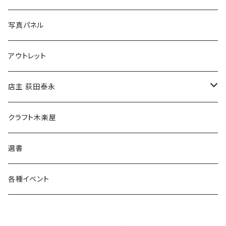
ブックカバー
冒険クロストーク
写真パネル
マグカップ
アウトレット
傘
店主 荻田泰永
食料品
書籍
クラフト木楽屋
その他
ウェア
選書
各種イベント