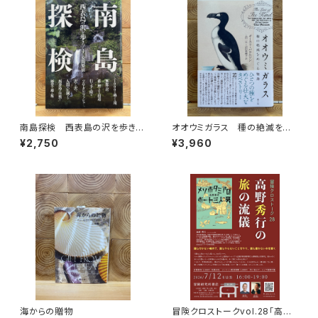
南島探検 西表島の沢を歩きつ
オオウミガラス 種の絶滅をめ
くす
ぐる物語
¥2,750
¥3,960
海からの贈物
冒険クロストークvol.28「高野