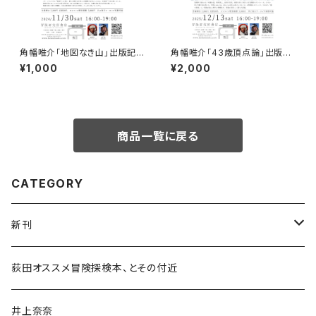
角幡唯介「地図なき山」出版記念
角幡唯介「43歳頂点論」出版記
トークイベント録画視聴権
念トークイベント録画視聴権
¥1,000
¥2,000
商品一覧に戻る
CATEGORY
新刊
和書
荻田オススメ冒険探検本、とその付近
文学・小説・物語
井上奈奈