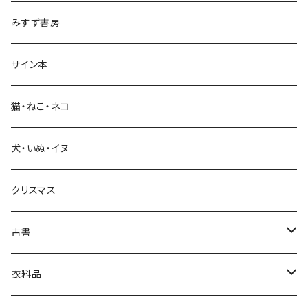
みすず書房
経営・マネジメント
サイン本
科学・技術
猫・ねこ・ネコ
教育・教養
犬・いぬ・イヌ
生活・暮らし
クリスマス
芸術・絵画・写真
古書
絵本・児童書
娯楽・エンターテインメント
古書セット
衣料品