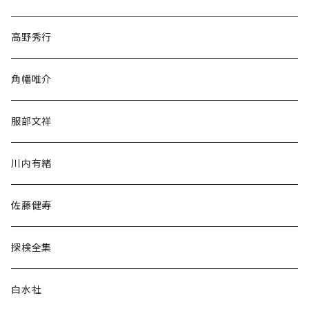
随筆・ノンフィクション・その他
高野秀行
旅行・紀行
角幡唯介
人文・社会
服部文祥
歴史・考古学
川内有緒
宗教・哲学・思想
佐藤健寿
民族・風習
探検全集
言語・ことば
白水社
政治・経済