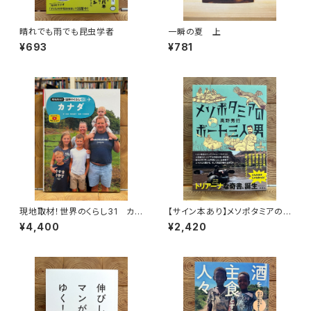
晴れでも雨でも昆虫学者
一瞬の夏 上
¥693
¥781
現地取材！世界のくらし31 カナ
【サイン本あり】メソポタミアの
ダ
ボート三人男
¥4,400
¥2,420