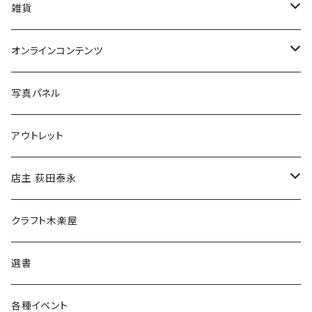
美術
POLEWARDS
雑貨
Tシャツ
バッグ
オンラインコンテンツ
ブックカバー
冒険クロストーク
写真パネル
マグカップ
アウトレット
傘
店主 荻田泰永
食料品
書籍
クラフト木楽屋
その他
ウェア
選書
各種イベント