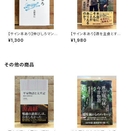
【サイン本あり】伸びしろマンが
【サイン本あり】酒を主食とする
ゆく！
人々 エチオピアの科学的秘境
¥1,300
¥1,980
を旅する
その他の商品