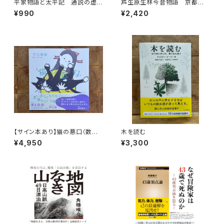
平家物語と太平記 通説の虚
芦生原生林今昔物語 京都大
像を暴く
学芦生演習林から研究林へ
¥990
¥2,420
【サイン本あり】猫の悪口〈数量
木を読む
限定・オリジナルトート付き〉
¥4,950
¥3,300