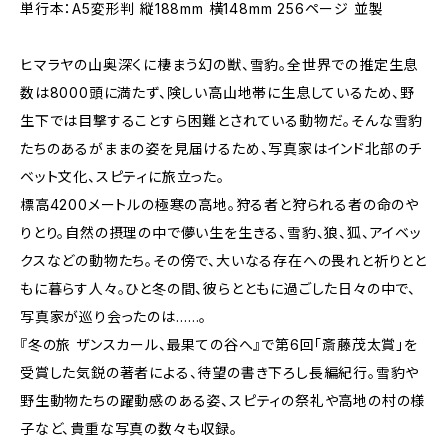
単行本：A5変形判 縦188mm 横148mm 256ページ 並製
ヒマラヤの山奥深くに棲まう幻の獣、雪豹。全世界での推定生息
数は8000頭に満たず、険しい高山地帯に生息しているため、野
生下では目撃することすら困難とされている動物だ。そんな雪豹
たちのあるがままの姿を見届けるため、写真家はインド北部のチ
ベット文化、スピティに旅立った。
標高4200メートルの極寒の高地。狩る者と狩られる者の命のや
りとり。自然の摂理の中で儚い生を生きる、雪豹、狼、狐、アイベッ
クスなどの動物たち。その傍で、大いなる存在への畏れと祈りとと
もに暮らす人々。ひと冬の間、彼らとともに過ごした日々の中で、
写真家が巡り会ったのは……。
『冬の旅 ザンスカール、最果ての谷へ』で第6回「斎藤茂太賞」を
受賞した気鋭の著者による、待望の書き下ろし長編紀行。雪豹や
野生動物たちの躍動感のある姿、スピティの祭礼や高地の村の様
子など、貴重な写真の数々も収録。