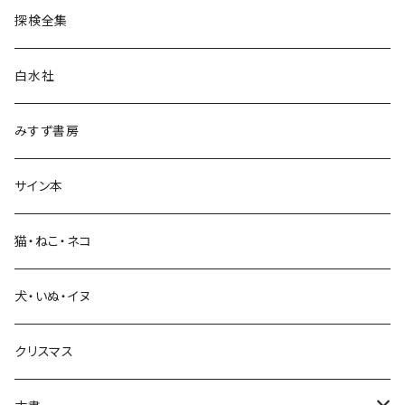
探検全集
言語・ことば
白水社
政治・経済
みすず書房
経営・マネジメント
サイン本
科学・技術
猫・ねこ・ネコ
教育・教養
犬・いぬ・イヌ
生活・暮らし
クリスマス
芸術・絵画・写真