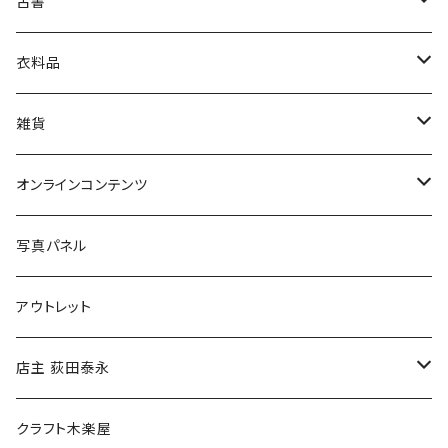
古書
絵本・児童書
娯楽・エンターテインメント
古書セット
衣料品
美術
POLEWARDS
雑貨
Tシャツ
バッグ
オンラインコンテンツ
ブックカバー
冒険クロストーク
写真パネル
マグカップ
アウトレット
傘
店主 荻田泰永
食料品
書籍
クラフト木楽屋