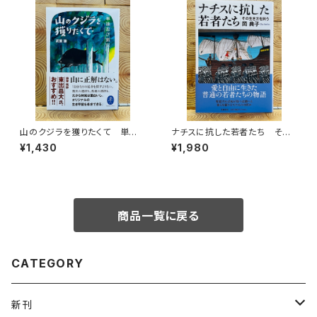
山のクジラを獲りたくて 単独
ナチスに抗した若者たち その
忍び猟記（文庫版）
生き方を問う
¥1,430
¥1,980
商品一覧に戻る
CATEGORY
新刊