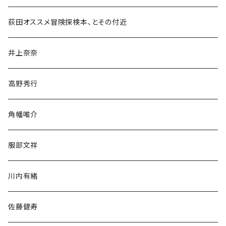
和書
荻田オススメ冒険探検本、とその付近
文学・小説・物語
井上奈奈
随筆・ノンフィクション・その他
高野秀行
旅行・紀行
角幡唯介
人文・社会
服部文祥
歴史・考古学
川内有緒
宗教・哲学・思想
佐藤健寿
民族・風習