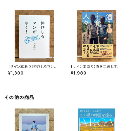
【サイン本あり】伸びしろマンが
【サイン本あり】酒を主食とする
ゆく！
人々 エチオピアの科学的秘境
¥1,300
¥1,980
を旅する
その他の商品