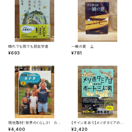
晴れでも雨でも昆虫学者
一瞬の夏 上
¥693
¥781
現地取材！世界のくらし31 カナ
【サイン本あり】メソポタミアの
ダ
ボート三人男
¥4,400
¥2,420