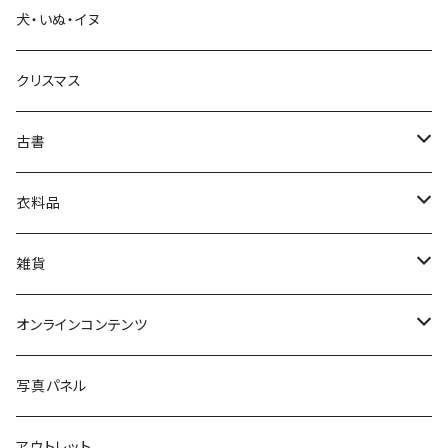
犬・いぬ・イヌ
生活・暮らし
クリスマス
芸術・絵画・写真
古書
絵本・児童書
娯楽・エンターテインメント
古書セット
衣料品
美術
POLEWARDS
雑貨
Tシャツ
バッグ
オンラインコンテンツ
ブックカバー
冒険クロストーク
写真パネル
マグカップ
アウトレット