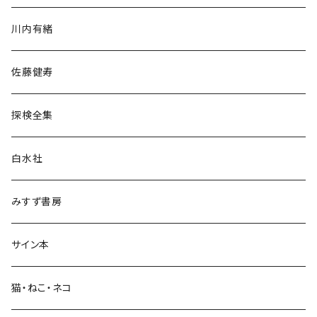
歴史・考古学
川内有緒
宗教・哲学・思想
佐藤健寿
民族・風習
探検全集
言語・ことば
白水社
政治・経済
みすず書房
経営・マネジメント
サイン本
科学・技術
猫・ねこ・ネコ
教育・教養