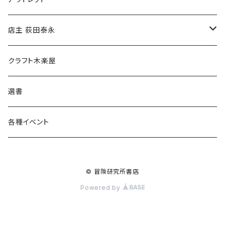
傘
店主 荻田泰永
食料品
書籍
クラフト木楽屋
その他
ウェア
選書
各種イベント
© 冒険研究所書店
Powered by