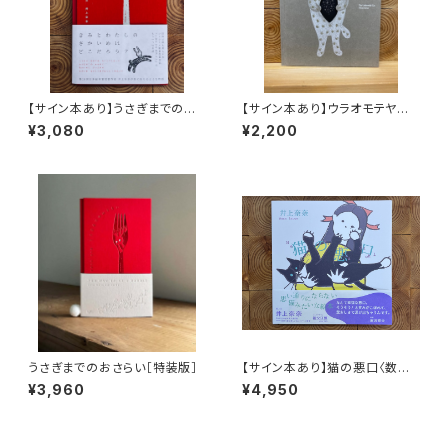
【サイン本あり】うさぎまでのお
【サイン本あり】ウラオモテヤマ
さらい［通常版］
ネコ
¥3,080
¥2,200
うさぎまでのおさらい［特装版］
【サイン本あり】猫の悪口〈数量
限定・オリジナルトート付き〉
¥3,960
¥4,950