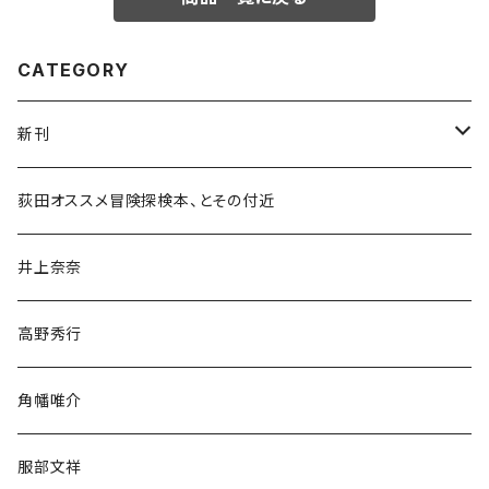
CATEGORY
新刊
和書
荻田オススメ冒険探検本、とその付近
文学・小説・物語
井上奈奈
随筆・ノンフィクション・その他
高野秀行
旅行・紀行
角幡唯介
人文・社会
服部文祥