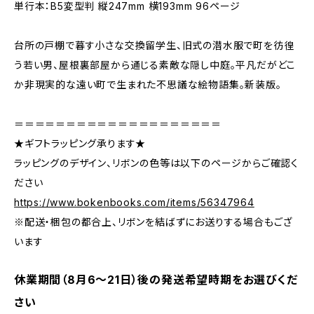
単行本：B5変型判 縦247mm 横193mm 96ページ
台所の戸棚で暮す小さな交換留学生、旧式の潜水服で町を彷徨
う若い男、屋根裏部屋から通じる素敵な隠し中庭。平凡だがどこ
か非現実的な遠い町で生まれた不思議な絵物語集。新装版。
＝＝＝＝＝＝＝＝＝＝＝＝＝＝＝＝＝＝＝＝
★ギフトラッピング承ります★
ラッピングのデザイン、リボンの色等は以下のページからご確認く
ださい
https://www.bokenbooks.com/items/56347964
※配送・梱包の都合上、リボンを結ばずにお送りする場合もござ
います
休業期間（8月6〜21日）後の発送希望時期をお選びくだ
さい