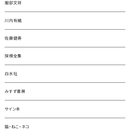
服部文祥
歴史・考古学
川内有緒
宗教・哲学・思想
佐藤健寿
民族・風習
探検全集
言語・ことば
白水社
政治・経済
みすず書房
経営・マネジメント
サイン本
科学・技術
猫・ねこ・ネコ