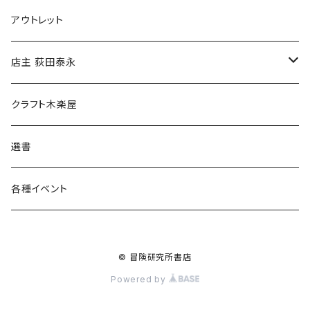
マグカップ
アウトレット
傘
店主 荻田泰永
食料品
書籍
クラフト木楽屋
その他
ウェア
選書
各種イベント
© 冒険研究所書店
Powered by