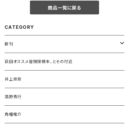
商品一覧に戻る
CATEGORY
新刊
和書
荻田オススメ冒険探検本、とその付近
文学・小説・物語
井上奈奈
随筆・ノンフィクション・その他
高野秀行
旅行・紀行
角幡唯介
人文・社会