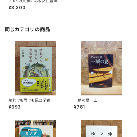
アメリカ文学にみる女性冒険者
たち
¥3,300
同じカテゴリの商品
晴れでも雨でも昆虫学者
一瞬の夏 上
¥693
¥781