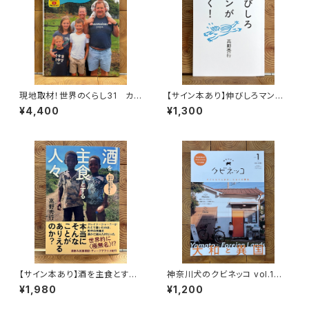
現地取材！世界のくらし31 カナ
【サイン本あり】伸びしろマンが
ダ
ゆく！
¥4,400
¥1,300
【サイン本あり】酒を主食とする
神奈川犬のクビネッコ vol.1
人々 エチオピアの科学的秘境
特集：大和と異国
¥1,980
¥1,200
を旅する