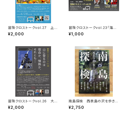
冒険クロストークvol.27 上田
冒険クロストークvol.23「海か
優紀「この星の物語を撮る」録画
ら目指す、世界最高峰」録画視聴
¥2,000
¥1,000
視聴権
権
冒険クロストークvol.26 大石
南島探検 西表島の沢を歩きつ
明弘「山に登るのは 宿命か、情
くす
¥2,000
¥2,750
熱か、それとも…」録画視聴権