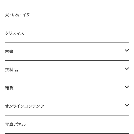
教育・教養
犬・いぬ・イヌ
生活・暮らし
クリスマス
芸術・絵画・写真
古書
絵本・児童書
娯楽・エンターテインメント
古書セット
衣料品
美術
POLEWARDS
雑貨
Tシャツ
バッグ
オンラインコンテンツ
ブックカバー
冒険クロストーク
写真パネル