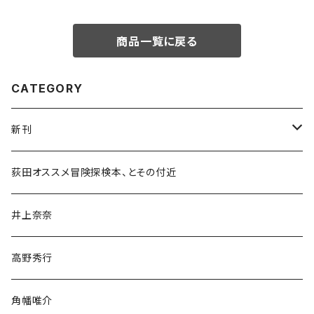
商品一覧に戻る
CATEGORY
新刊
和書
荻田オススメ冒険探検本、とその付近
文学・小説・物語
井上奈奈
随筆・ノンフィクション・その他
高野秀行
旅行・紀行
角幡唯介