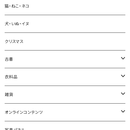
猫・ねこ・ネコ
教育・教養
犬・いぬ・イヌ
生活・暮らし
クリスマス
芸術・絵画・写真
古書
絵本・児童書
娯楽・エンターテインメント
古書セット
衣料品
美術
POLEWARDS
雑貨
Tシャツ
バッグ
オンラインコンテンツ
ブックカバー
冒険クロストーク
写真パネル