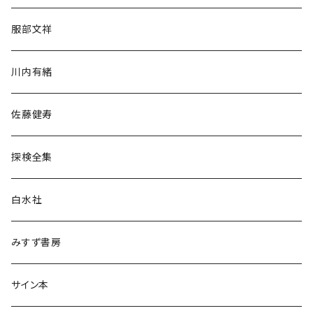
人文・社会
服部文祥
歴史・考古学
川内有緒
宗教・哲学・思想
佐藤健寿
民族・風習
探検全集
言語・ことば
白水社
政治・経済
みすず書房
経営・マネジメント
サイン本
科学・技術