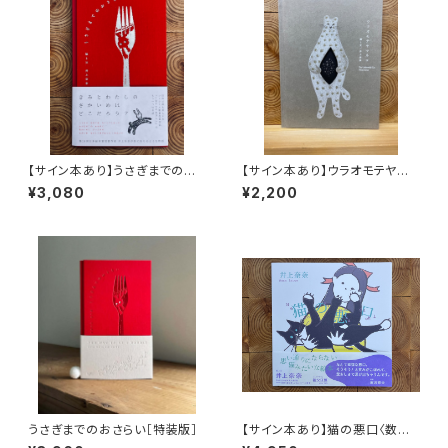
【サイン本あり】うさぎまでのお
【サイン本あり】ウラオモテヤマ
さらい［通常版］
ネコ
¥3,080
¥2,200
うさぎまでのおさらい［特装版］
【サイン本あり】猫の悪口〈数量
限定・オリジナルトート付き〉