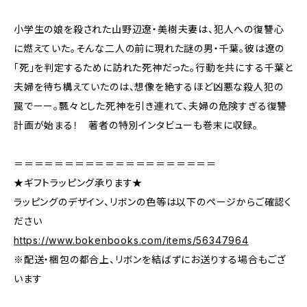
小学生の娘を殺された山野辺遼・美樹夫妻は、犯人への復讐心
に燃えていた。そんな二人の前に現れた謎の男・千葉。彼は遼の
「死」を判定するために訪れた死神だった。行動を共にする千葉と
夫婦を待ち構えていたのは、想像を絶するほど凶悪な殺人犯の
罠でーー。飄々とした死神を引き連れて、夫婦の危険すぎる復讐
計画が始まる！ 著者の特別インタビューも巻末に収録。
＝＝＝＝＝＝＝＝＝＝＝＝＝＝＝＝＝＝＝＝
★ギフトラッピング承ります★
ラッピングのデザイン、リボンの色等は以下のページからご確認く
ださい
https://www.bokenbooks.com/items/56347964
※配送・梱包の都合上、リボンを結ばずにお送りする場合もござ
います