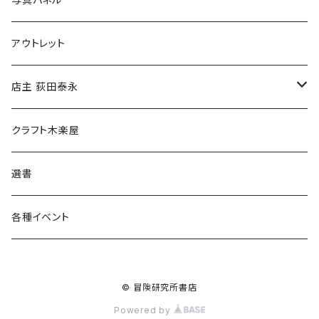
マグカップ
アウトレット
傘
店主 荻田泰永
食料品
書籍
クラフト木楽屋
その他
ウェア
選書
各種イベント
© 冒険研究所書店
Powered by