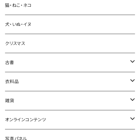
猫・ねこ・ネコ
教育・教養
犬・いぬ・イヌ
生活・暮らし
クリスマス
芸術・絵画・写真
古書
絵本・児童書
娯楽・エンターテインメント
古書セット
衣料品
美術
POLEWARDS
雑貨
Tシャツ
バッグ
オンラインコンテンツ
ブックカバー
冒険クロストーク
写真パネル