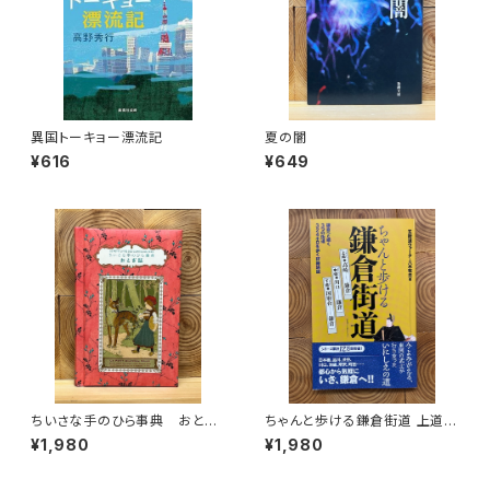
異国トーキョー漂流記
夏の闇
¥616
¥649
ちいさな手のひら事典 おとぎ
ちゃんと歩ける鎌倉街道 上道・
話
中道・下道
¥1,980
¥1,980