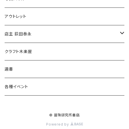
マグカップ
アウトレット
傘
店主 荻田泰永
食料品
書籍
クラフト木楽屋
その他
ウェア
選書
各種イベント
© 冒険研究所書店
Powered by