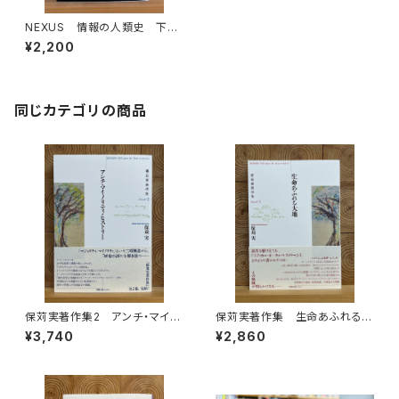
NEXUS 情報の人類史 下
AI革命
¥2,200
同じカテゴリの商品
保苅実著作集2 アンチ・マイノ
保苅実著作集 生命あふれる大
リティ・ヒストリー
地
¥3,740
¥2,860