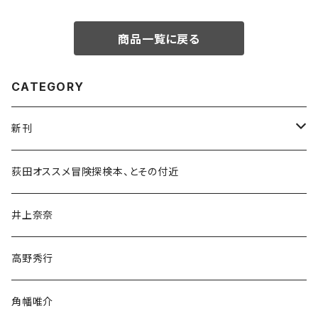
商品一覧に戻る
CATEGORY
新刊
和書
荻田オススメ冒険探検本、とその付近
文学・小説・物語
井上奈奈
随筆・ノンフィクション・その他
高野秀行
旅行・紀行
角幡唯介