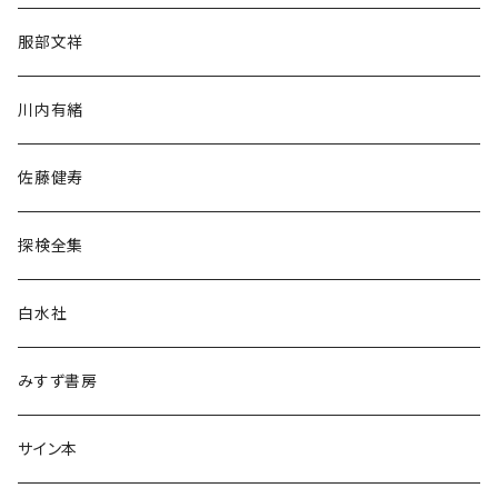
人文・社会
服部文祥
歴史・考古学
川内有緒
宗教・哲学・思想
佐藤健寿
民族・風習
探検全集
言語・ことば
白水社
政治・経済
みすず書房
経営・マネジメント
サイン本
科学・技術