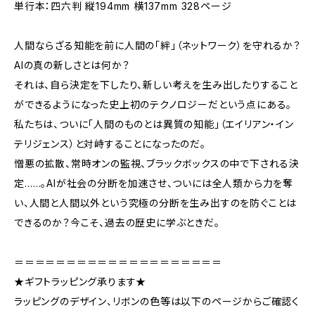
単行本：四六判 縦194mm 横137mm 328ページ
人間ならざる知能を前に人間の「絆」（ネットワーク）を守れるか？
AIの真の新しさとは何か？
それは、自ら決定を下したり、新しい考えを生み出したりすること
ができるようになった史上初のテクノロジーだという点にある。
私たちは、ついに「人間のものとは異質の知能」（エイリアン・イン
テリジェンス）と対峙することになったのだ。
憎悪の拡散、常時オンの監視、ブラックボックスの中で下される決
定……。AIが社会の分断を加速させ、ついには全人類から力を奪
い、人間と人間以外という究極の分断を生み出すのを防ぐことは
できるのか？今こそ、過去の歴史に学ぶときだ。
＝＝＝＝＝＝＝＝＝＝＝＝＝＝＝＝＝＝＝＝
★ギフトラッピング承ります★
ラッピングのデザイン、リボンの色等は以下のページからご確認く