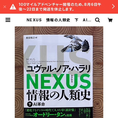
100マイルアドベンチャー開催のため、8月6日午
後〜22日まで発送を休止します。
NEXUS 情報の人類史 下 AI革
命 | 冒険研究所書店