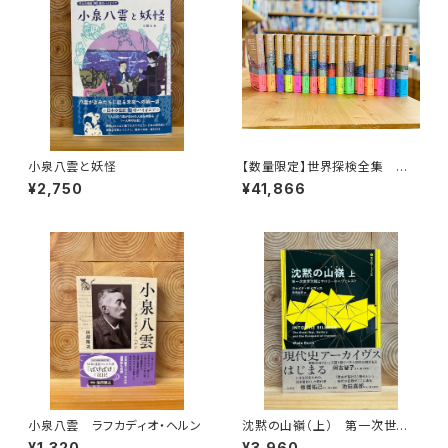
小泉八雲と妖怪
【数量限定】世界探検全集 全1
6巻＋全巻購入特典「第17巻（非
¥2,750
¥41,866
売品）」【当店限定】
小泉八雲 ラフカディオ・ヘルン
沈黙の山嶺（上） 第一次世界
大戦とマロリーのエヴェレスト
¥1,320
¥3,960