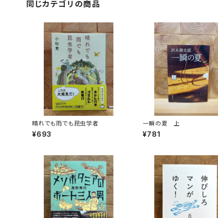
同じカテゴリの商品
晴れでも雨でも昆虫学者
一瞬の夏 上
¥693
¥781