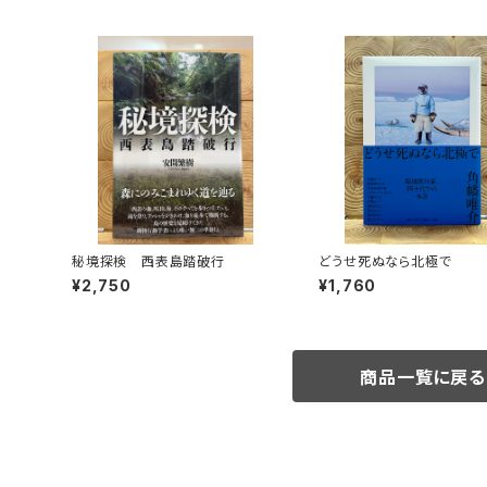
秘境探検 西表島踏破行
どうせ死ぬなら北極で
¥2,750
¥1,760
商品一覧に戻る