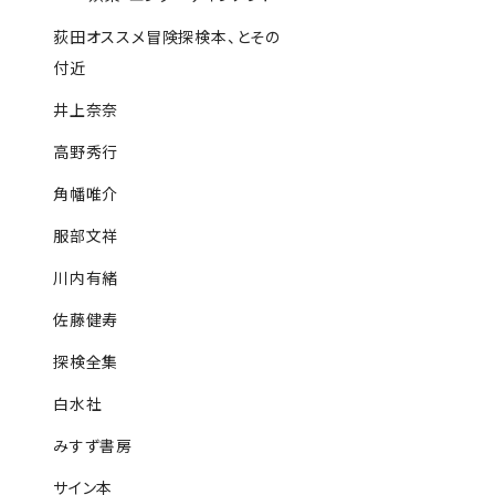
荻田オススメ冒険探検本、とその
付近
井上奈奈
高野秀行
角幡唯介
服部文祥
川内有緒
佐藤健寿
探検全集
白水社
みすず書房
サイン本