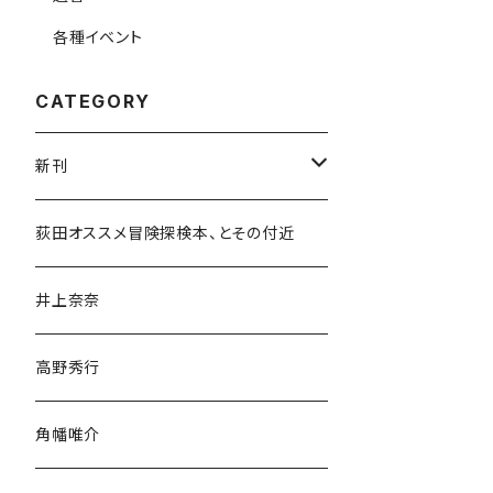
各種イベント
CATEGORY
新刊
和書
荻田オススメ冒険探検本、とその付近
文学・小説・物語
井上奈奈
随筆・ノンフィクション・その他
高野秀行
旅行・紀行
角幡唯介
人文・社会