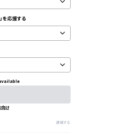
」を応援する
available
方向け
通報する