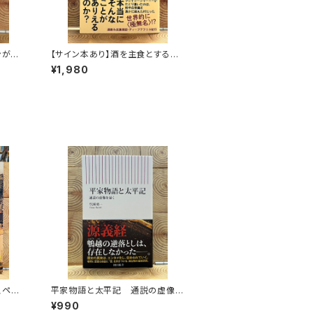
ンがゆ
【サイン本あり】酒を主食とする
人々 エチオピアの科学的秘境を
¥1,980
旅する
スペイ
平家物語と太平記 通説の虚像を
暴く
¥990