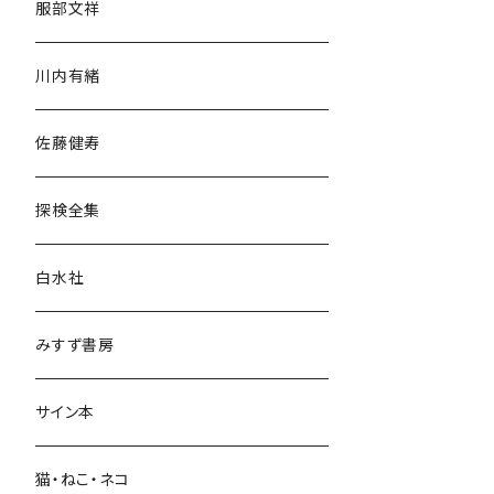
服部文祥
歴史・考古学
川内有緒
宗教・哲学・思想
佐藤健寿
民族・風習
探検全集
言語・ことば
白水社
政治・経済
みすず書房
経営・マネジメント
サイン本
科学・技術
猫・ねこ・ネコ
教育・教養