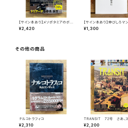
【サイン本あり】メソポタミアのボ
【サイン本あり】伸びしろマ
ート三人男
く！
¥2,420
¥1,300
その他の商品
ナルコトラフィコ
TRANSIT 72号 さあ、
ンへ！ 太陽と海と土の国
¥2,310
¥2,200