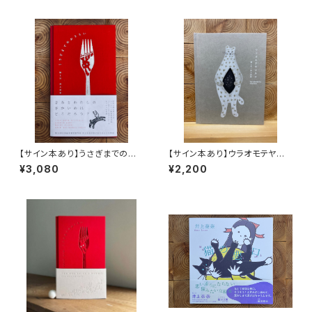
【サイン本あり】うさぎまでのお
【サイン本あり】ウラオモテヤマ
さらい［通常版］
ネコ
¥3,080
¥2,200