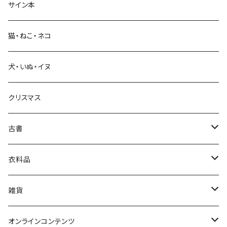
サイン本
科学・技術
猫・ねこ・ネコ
教育・教養
犬・いぬ・イヌ
生活・暮らし
クリスマス
芸術・絵画・写真
古書
絵本・児童書
娯楽・エンターテインメント
古書セット
衣料品
美術
POLEWARDS
雑貨
Tシャツ
バッグ
オンラインコンテンツ