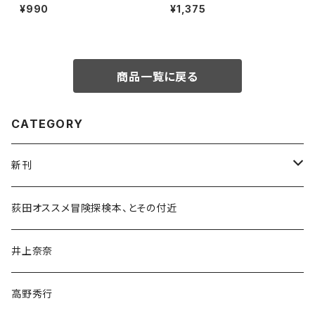
像を暴く
¥990
¥1,375
商品一覧に戻る
CATEGORY
新刊
和書
荻田オススメ冒険探検本、とその付近
文学・小説・物語
井上奈奈
随筆・ノンフィクション・その他
高野秀行