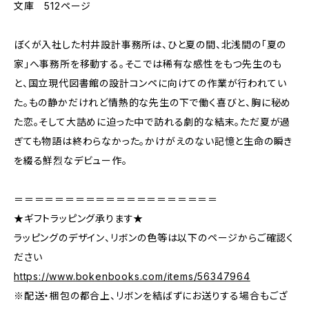
文庫 512ページ
ぼくが入社した村井設計事務所は、ひと夏の間、北浅間の「夏の
家」へ事務所を移動する。そこでは稀有な感性をもつ先生のも
と、国立現代図書館の設計コンペに向けての作業が行われてい
た。もの静かだけれど情熱的な先生の下で働く喜びと、胸に秘め
た恋。そして大詰めに迫った中で訪れる劇的な結末。ただ夏が過
ぎても物語は終わらなかった。かけがえのない記憶と生命の瞬き
を綴る鮮烈なデビュー作。
＝＝＝＝＝＝＝＝＝＝＝＝＝＝＝＝＝＝＝＝
★ギフトラッピング承ります★
ラッピングのデザイン、リボンの色等は以下のページからご確認く
ださい
https://www.bokenbooks.com/items/56347964
※配送・梱包の都合上、リボンを結ばずにお送りする場合もござ