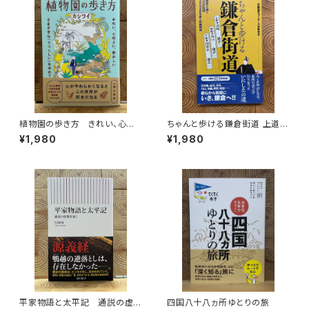
植物園の歩き方 きれい、心地
ちゃんと歩ける鎌倉街道 上道・
よい、愛おしい さまざまな「うつ
中道・下道
¥1,980
¥1,980
くしい」を求めて
平家物語と太平記 通説の虚
四国八十八ヵ所ゆとりの旅