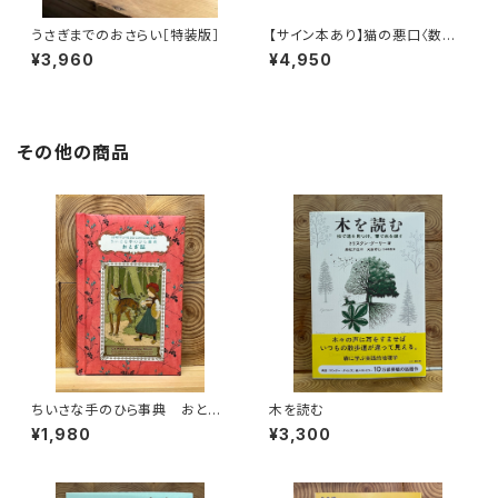
うさぎまでのおさらい［特装版］
【サイン本あり】猫の悪口〈数量
限定・オリジナルトート付き〉
¥3,960
¥4,950
その他の商品
ちいさな手のひら事典 おとぎ
木を読む
話
¥1,980
¥3,300