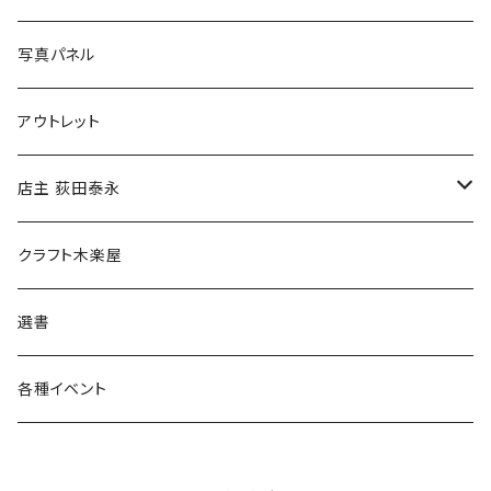
ブックカバー
冒険クロストーク
写真パネル
マグカップ
アウトレット
傘
店主 荻田泰永
食料品
書籍
クラフト木楽屋
その他
ウェア
選書
各種イベント