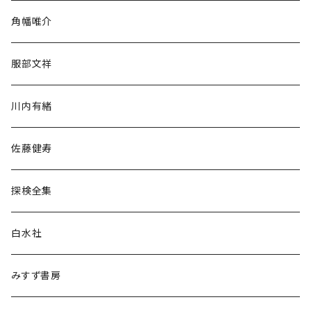
旅行・紀行
角幡唯介
人文・社会
服部文祥
歴史・考古学
川内有緒
宗教・哲学・思想
佐藤健寿
民族・風習
探検全集
言語・ことば
白水社
政治・経済
みすず書房
経営・マネジメント