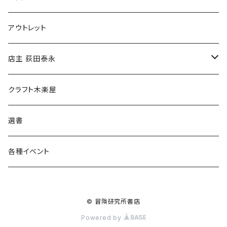
マグカップ
アウトレット
傘
店主 荻田泰永
食料品
書籍
クラフト木楽屋
その他
ウェア
選書
各種イベント
© 冒険研究所書店
Powered by