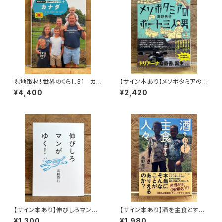
現地取材！世界のくらし31 カナ
【サイン本あり】メソポタミアの
ダ
ボート三人男
¥4,400
¥2,420
【サイン本あり】伸びしろマンが
【サイン本あり】酒を主食とする
ゆく！
人々 エチオピアの科学的秘境
¥1,300
¥1,980