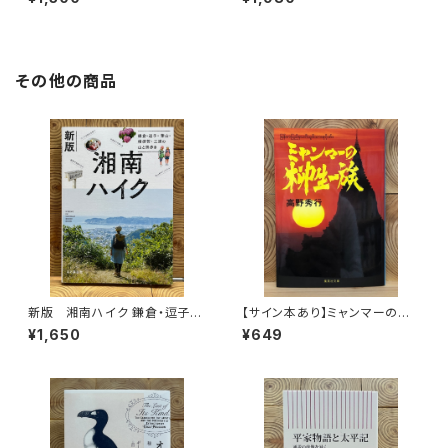
を旅する
その他の商品
新版 湘南ハイク 鎌倉・逗子・
【サイン本あり】ミャンマーの柳
葉山・横須賀・三浦の山と海歩き
生一族
¥1,650
¥649