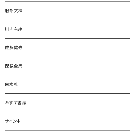
人文・社会
服部文祥
歴史・考古学
川内有緒
宗教・哲学・思想
佐藤健寿
民族・風習
探検全集
言語・ことば
白水社
政治・経済
みすず書房
経営・マネジメント
サイン本
科学・技術