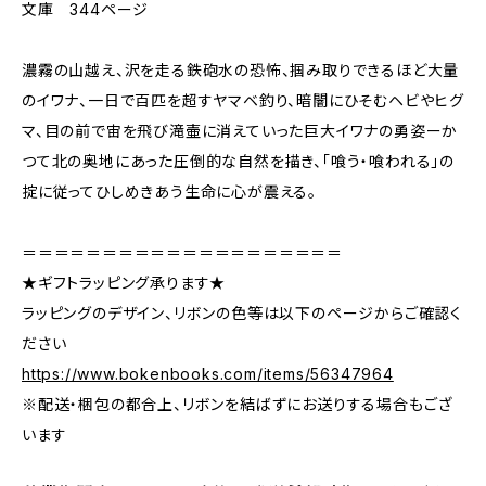
文庫 344ページ
濃霧の山越え、沢を走る鉄砲水の恐怖、掴み取りできるほど大量
のイワナ、一日で百匹を超すヤマベ釣り、暗闇にひそむヘビやヒグ
マ、目の前で宙を飛び滝壷に消えていった巨大イワナの勇姿ーか
つて北の奥地にあった圧倒的な自然を描き、「喰う・喰われる」の
掟に従ってひしめきあう生命に心が震える。
＝＝＝＝＝＝＝＝＝＝＝＝＝＝＝＝＝＝＝＝
★ギフトラッピング承ります★
ラッピングのデザイン、リボンの色等は以下のページからご確認く
ださい
https://www.bokenbooks.com/items/56347964
※配送・梱包の都合上、リボンを結ばずにお送りする場合もござ
います