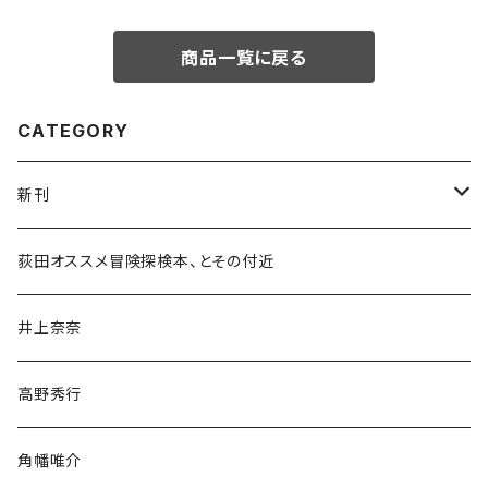
商品一覧に戻る
CATEGORY
新刊
和書
荻田オススメ冒険探検本、とその付近
文学・小説・物語
井上奈奈
随筆・ノンフィクション・その他
高野秀行
旅行・紀行
角幡唯介