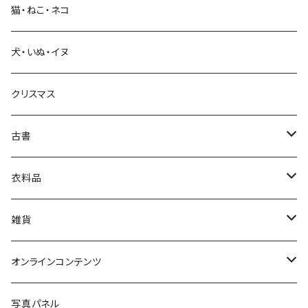
猫・ねこ・ネコ
教育・教養
犬・いぬ・イヌ
生活・暮らし
クリスマス
芸術・絵画・写真
古書
絵本・児童書
娯楽・エンターテインメント
古書セット
衣料品
美術
POLEWARDS
雑貨
Tシャツ
バッグ
オンラインコンテンツ
ブックカバー
冒険クロストーク
写真パネル