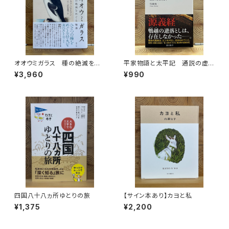
オオウミガラス 種の絶滅をめ
平家物語と太平記 通説の虚
ぐる物語
像を暴く
¥3,960
¥990
四国八十八ヵ所ゆとりの旅
【サイン本あり】カヨと私
¥1,375
¥2,200