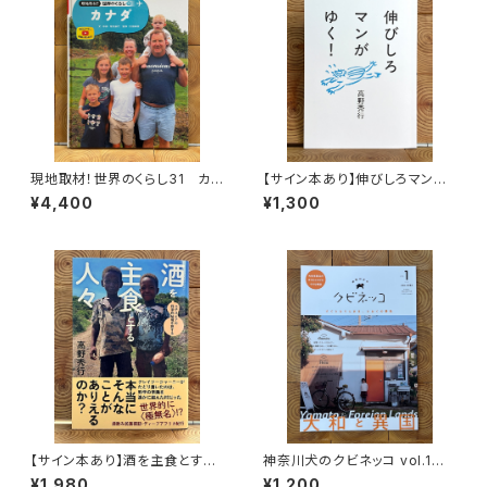
現地取材！世界のくらし31 カナ
【サイン本あり】伸びしろマンが
ダ
ゆく！
¥4,400
¥1,300
【サイン本あり】酒を主食とする
神奈川犬のクビネッコ vol.1
人々 エチオピアの科学的秘境
特集：大和と異国
¥1,980
¥1,200