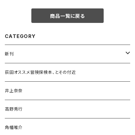
商品一覧に戻る
CATEGORY
新刊
和書
荻田オススメ冒険探検本、とその付近
文学・小説・物語
井上奈奈
随筆・ノンフィクション・その他
高野秀行
旅行・紀行
角幡唯介