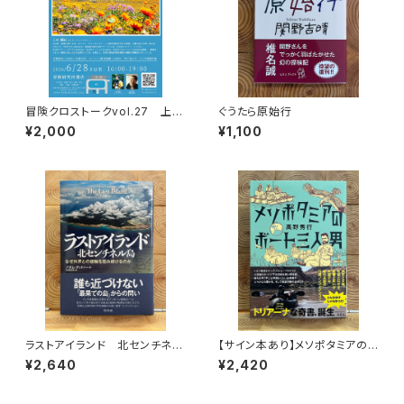
冒険クロストークvol.27 上田
ぐうたら原始行
優紀「この星の物語を撮る」録画
¥2,000
¥1,100
視聴権
ラストアイランド 北センチネル
【サイン本あり】メソポタミアの
島 なぜ外界との接触を拒み続
ボート三人男
¥2,640
¥2,420
けるのか