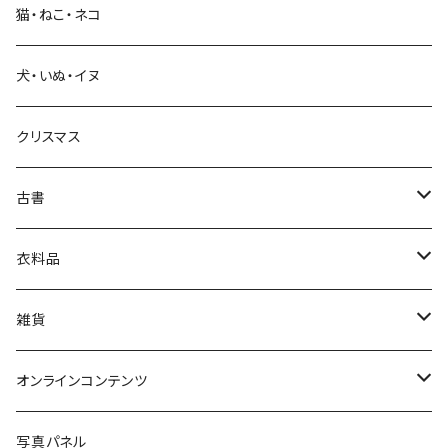
猫・ねこ・ネコ
教育・教養
犬・いぬ・イヌ
生活・暮らし
クリスマス
芸術・絵画・写真
古書
絵本・児童書
娯楽・エンターテインメント
古書セット
衣料品
美術
POLEWARDS
雑貨
Tシャツ
バッグ
オンラインコンテンツ
ブックカバー
冒険クロストーク
写真パネル