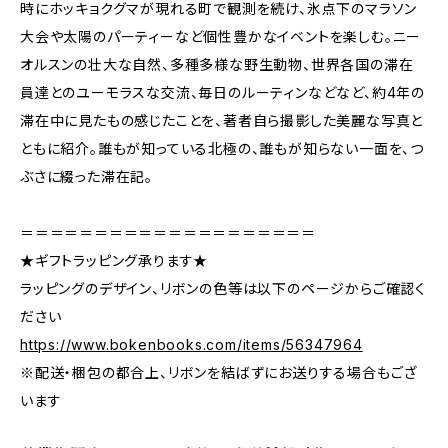
時にホッキョクグマが現れる町で観測を続け、氷点下のマラソン
大会や太陽のパーティーなど個性豊かなイベントを楽しむ。ニー
オルスンの壮大な自然、多種多様な野生動物、世界各国の滞在
員達とのユーモラスな交流、毎日のルーティンなどなど、約4年の
滞在中に見たもの感じたことを、著者自ら撮影した美麗な写真と
ともに紹介。誰もが知っている北極の、誰もが知らない一面を、つ
ぶさに綴った滞在記。
＝＝＝＝＝＝＝＝＝＝＝＝＝＝＝＝＝＝＝＝
★ギフトラッピング承ります★
ラッピングのデザイン、リボンの色等は以下のページからご確認く
ださい
https://www.bokenbooks.com/items/56347964
※配送・梱包の都合上、リボンを結ばずにお送りする場合もござ
います