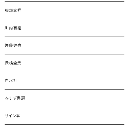
人文・社会
服部文祥
歴史・考古学
川内有緒
宗教・哲学・思想
佐藤健寿
民族・風習
探検全集
言語・ことば
白水社
政治・経済
みすず書房
経営・マネジメント
サイン本
科学・技術