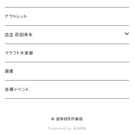
マグカップ
アウトレット
傘
店主 荻田泰永
食料品
書籍
クラフト木楽屋
その他
ウェア
選書
各種イベント
© 冒険研究所書店
Powered by