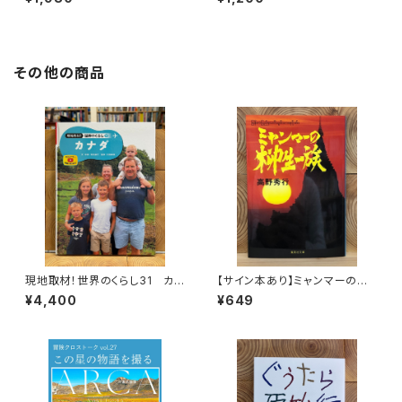
を旅する
その他の商品
現地取材！世界のくらし31 カナ
【サイン本あり】ミャンマーの柳
ダ
生一族
¥4,400
¥649