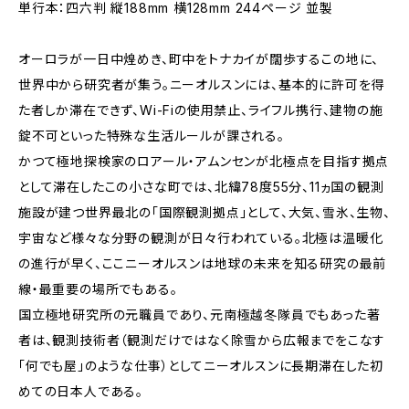
単行本：四六判 縦188mm 横128mm 244ページ 並製
オーロラが一日中煌めき、町中をトナカイが闊歩するこの地に、
世界中から研究者が集う。ニーオルスンには、基本的に許可を得
た者しか滞在できず、Wi-Fiの使用禁止、ライフル携行、建物の施
錠不可といった特殊な生活ルールが課される。
かつて極地探検家のロアール・アムンセンが北極点を目指す拠点
として滞在したこの小さな町では、北緯78度55分、11ヵ国の観測
施設が建つ世界最北の「国際観測拠点」として、大気、雪氷、生物、
宇宙など様々な分野の観測が日々行われている。北極は温暖化
の進行が早く、ここニーオルスンは地球の未来を知る研究の最前
線・最重要の場所でもある。
国立極地研究所の元職員であり、元南極越冬隊員でもあった著
者は、観測技術者（観測だけではなく除雪から広報までをこなす
「何でも屋」のような仕事）としてニーオルスンに長期滞在した初
めての日本人である。