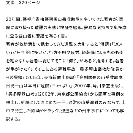
文庫 320ページ
20年間、警視庁青梅警察署山岳救助隊を率いてきた著者が、実
際に取り扱った遭難の実態と検証を綴る。安易な気持ちで奥多摩
に登る登山者に警鐘を鳴らす書。
著者が救助活動で携わってきた遭難を大別すると「滑落」「道迷
い」が圧倒的に多いが、行方不明や疲労、軽装備によるものも後
を絶たない。著者は総じてそこに「侮り」があると指摘する。著者
が手がけた『すぐそこにある遭難事故 奥多摩山岳救助隊員か
らの警鐘』（2015年、東京新聞出版局）『金副隊長の山岳救助隊
日誌―山は本当に危険がいっぱい』（2007年、角川学芸出版）、
『奥多摩登山考』（2002年、東京都公園協会）から顕著な事例を
抽出し、新編としてまとめた一冊。通常の山岳遭難のみならず、山
中で発生した飲酒やドラッグ、強盗などの刑事事件についても解
説する。