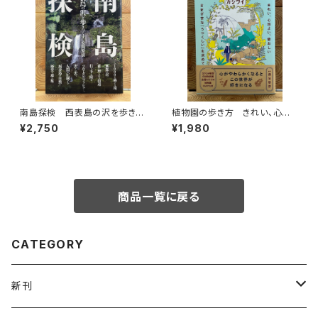
南島探検 西表島の沢を歩きつ
植物園の歩き方 きれい、心地
くす
よい、愛おしい さまざまな「うつ
¥2,750
¥1,980
くしい」を求めて
商品一覧に戻る
CATEGORY
新刊