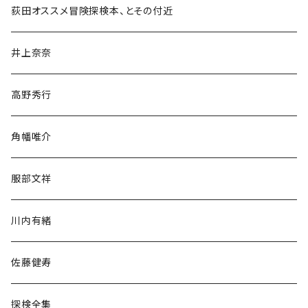
和書
荻田オススメ冒険探検本、とその付近
文学・小説・物語
井上奈奈
随筆・ノンフィクション・その他
高野秀行
旅行・紀行
角幡唯介
人文・社会
服部文祥
歴史・考古学
川内有緒
宗教・哲学・思想
佐藤健寿
民族・風習
探検全集