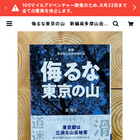
100マイルアドベンチャー開催のため、8月22日まで
全ての業務を休止します。
侮るな東京の山 新編奥多摩山岳救
助隊日誌 | 冒険研究所書店