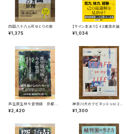
四国八十八ヵ所ゆとりの旅
【サイン本あり】 43歳頂点論
¥1,375
¥1,034
芦生原生林今昔物語 京都大
神奈川犬のクビネッコ vol.2
学芦生演習林から研究林へ
特集：CRAFT on my LIFE
¥2,420
¥1,300