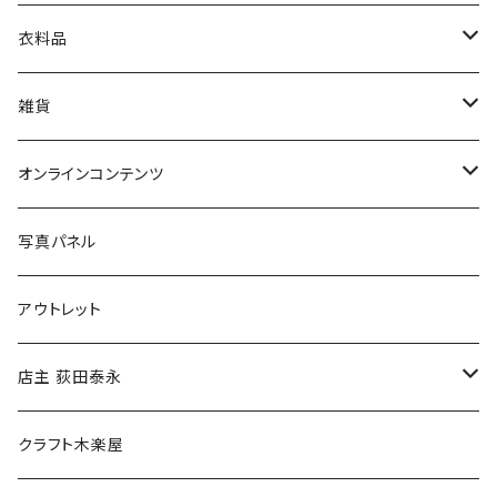
娯楽・エンターテインメント
古書セット
衣料品
美術
POLEWARDS
雑貨
Tシャツ
バッグ
オンラインコンテンツ
ブックカバー
冒険クロストーク
写真パネル
マグカップ
アウトレット
傘
店主 荻田泰永
食料品
書籍
クラフト木楽屋