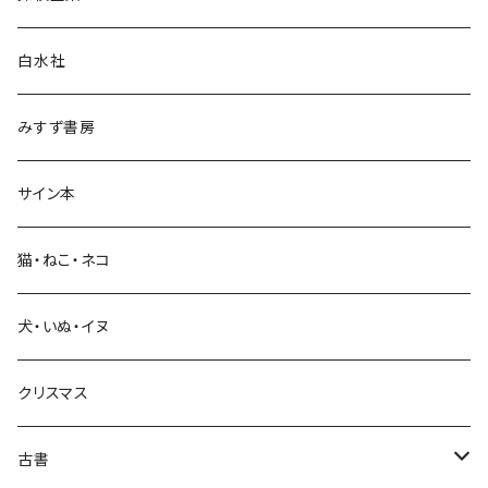
言語・ことば
白水社
政治・経済
みすず書房
経営・マネジメント
サイン本
科学・技術
猫・ねこ・ネコ
教育・教養
犬・いぬ・イヌ
生活・暮らし
クリスマス
芸術・絵画・写真
古書
絵本・児童書