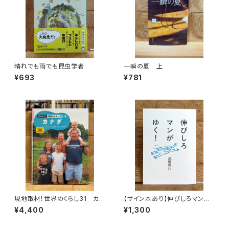
晴れでも雨でも昆虫学者
一瞬の夏 上
¥693
¥781
現地取材！世界のくらし31 カナ
【サイン本あり】伸びしろマンが
ダ
ゆく！
¥4,400
¥1,300