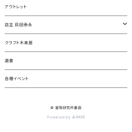
マグカップ
アウトレット
傘
店主 荻田泰永
食料品
書籍
クラフト木楽屋
その他
ウェア
選書
各種イベント
© 冒険研究所書店
Powered by