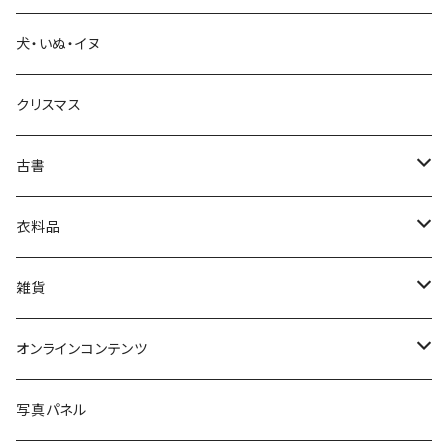
犬・いぬ・イヌ
生活・暮らし
クリスマス
芸術・絵画・写真
古書
絵本・児童書
娯楽・エンターテインメント
古書セット
衣料品
美術
POLEWARDS
雑貨
Tシャツ
バッグ
オンラインコンテンツ
ブックカバー
冒険クロストーク
写真パネル