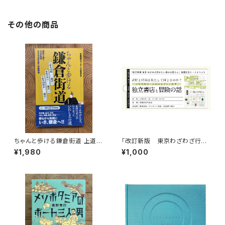
その他の商品
ちゃんと歩ける鎌倉街道 上道・
「改訂新版 東京わざわざ行き
中道・下道
たい街の本屋さん」出版記念ト
¥1,980
¥1,000
ークイベント録画視聴権