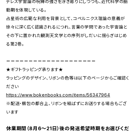
テレス宇宙論の呪縛の強さを浮き彫りにしつつも、近代科学の胎
動期を体現している。
占星術の広範な利用を背景として、コペルニクス理論の意義が
徐々に深く広く認識されるにつれ、言葉の学問であった宇宙論と
その下に置かれた観測天文学との序列がしだいに揺らぎはじめ
る第2巻。
＝＝＝＝＝＝＝＝＝＝＝＝＝＝＝＝＝＝＝＝
★ギフトラッピング承ります★
ラッピングのデザイン、リボンの色等は以下のページからご確認く
ださい
https://www.bokenbooks.com/items/56347964
※配送・梱包の都合上、リボンを結ばずにお送りする場合もござ
います
休業期間（8月6〜21日）後の発送希望時期をお選びくだ