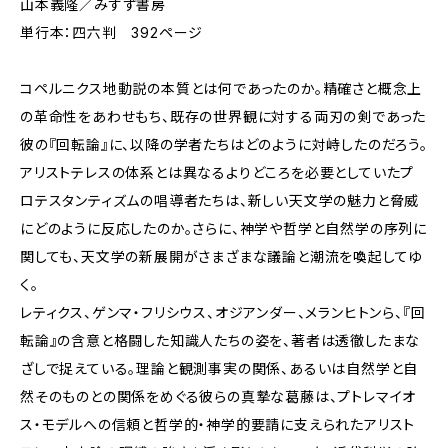
山本義隆／みすず書房
単行本：四六判 392ページ
コペルニクス地動説の本質とは何であったのか。精確さと概念上
の革命性をあわせもち、既存の世界観に対する両刃の剣であった
彼の『回転論』に、以降の学者たちはどのように対峙したのだろう。
アリストテレスの体系とは異なるよりどころを必要としていたプ
ロテスタンティズムの唱導者たちは、新しい天文学の魅力と脅威
にどのように反応したのか。さらに、神学や哲学と自然学の序列に
関しても、天文学の新展開がさまざまな議論と潮流を喚起してゆ
く。
レティクス、ゲンマ・フリシウス、オジアンダー、メランヒトンら、『回
転論』の含意と格闘した知識人たちの姿を、著者は透徹したまな
ざしで捉えている。理論と観測事実の関係、あるいは自然学と自
然そのものとの関係をめぐる彼らの真摯な葛藤は、プトレマイオ
ス・モデルへの信頼と哲学的・神学的要請に支えられたアリスト