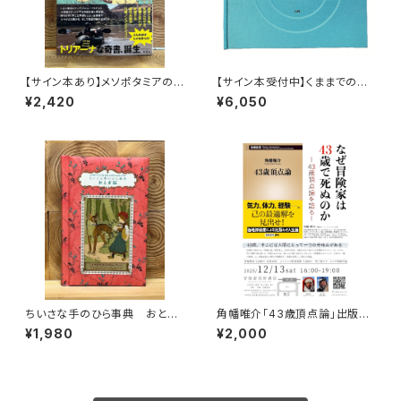
【サイン本あり】メソポタミアの
【サイン本受付中】くままでのお
ボート三人男
さらい〈特装新版〉
¥2,420
¥6,050
ちいさな手のひら事典 おとぎ
角幡唯介「43歳頂点論」出版記
話
念トークイベント録画視聴権
¥1,980
¥2,000