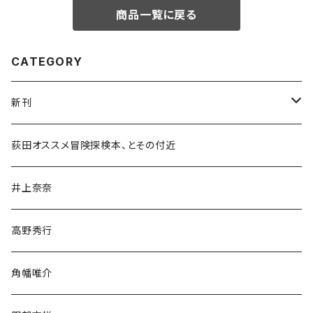
商品一覧に戻る
CATEGORY
新刊
和書
荻田オススメ冒険探検本、とその付近
文学・小説・物語
井上奈奈
随筆・ノンフィクション・その他
高野秀行
旅行・紀行
角幡唯介
人文・社会