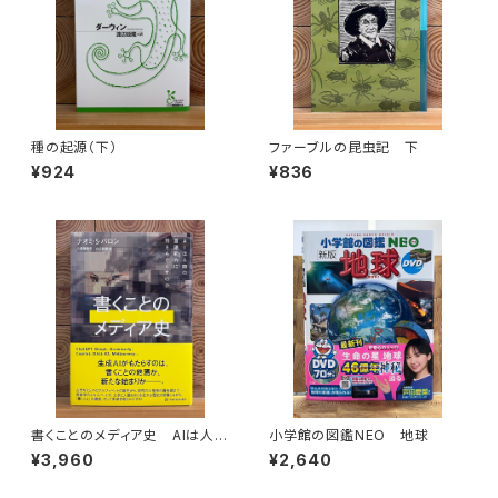
種の起源（下）
ファーブルの昆虫記 下
¥924
¥836
書くことのメディア史 AIは人間
小学館の図鑑NEO 地球
の言語能力に何をもたらすのか
¥3,960
¥2,640