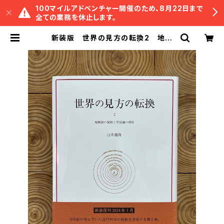
100マイルアドベンチャー開催のため、8月22日まで
全ての業務を休止します。
新装版 世界の見方の転換2 地動
説の提唱と宇宙論の相克 | 冒険研究
所書店