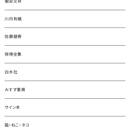
服部文祥
歴史・考古学
川内有緒
宗教・哲学・思想
佐藤健寿
民族・風習
探検全集
言語・ことば
白水社
政治・経済
みすず書房
経営・マネジメント
サイン本
科学・技術
猫・ねこ・ネコ
教育・教養