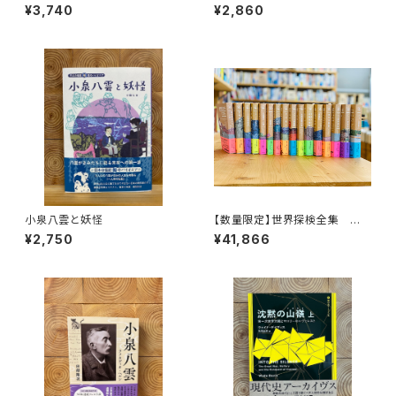
リティ・ヒストリー
地
¥3,740
¥2,860
小泉八雲と妖怪
【数量限定】世界探検全集 全1
6巻＋全巻購入特典「第17巻（非
¥2,750
¥41,866
売品）」【当店限定】