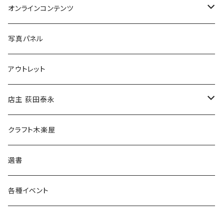
Tシャツ
バッグ
オンラインコンテンツ
ブックカバー
冒険クロストーク
写真パネル
マグカップ
アウトレット
傘
店主 荻田泰永
食料品
書籍
クラフト木楽屋
その他
ウェア
選書
各種イベント