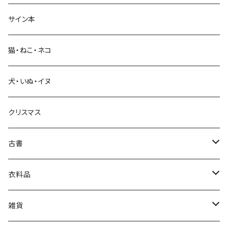
サイン本
科学・技術
猫・ねこ・ネコ
教育・教養
犬・いぬ・イヌ
生活・暮らし
クリスマス
芸術・絵画・写真
古書
絵本・児童書
娯楽・エンターテインメント
古書セット
衣料品
美術
POLEWARDS
雑貨