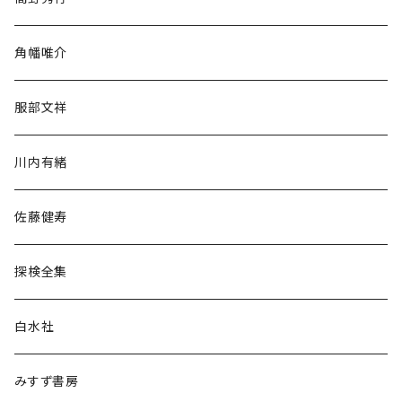
旅行・紀行
角幡唯介
人文・社会
服部文祥
歴史・考古学
川内有緒
宗教・哲学・思想
佐藤健寿
民族・風習
探検全集
言語・ことば
白水社
政治・経済
みすず書房
経営・マネジメント