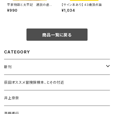
平家物語と太平記 通説の虚
【サイン本あり】 43歳頂点論
像を暴く
¥990
¥1,034
商品一覧に戻る
CATEGORY
新刊
和書
荻田オススメ冒険探検本、とその付近
文学・小説・物語
井上奈奈
随筆・ノンフィクション・その他
高野秀行