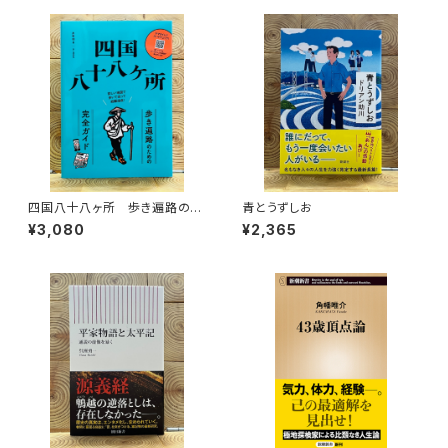
四国八十八ヶ所 歩き遍路のた
青とうずしお
めの完全ガイド
¥3,080
¥2,365