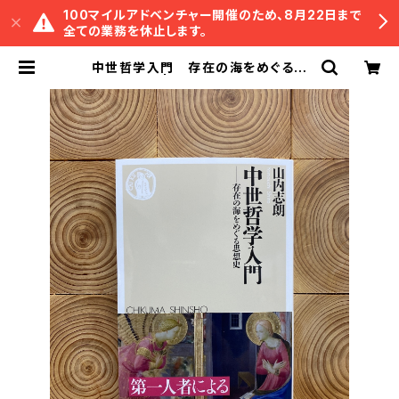
100マイルアドベンチャー開催のため、8月22日まで
全ての業務を休止します。
中世哲学入門 存在の海をめぐる思
想史 | 冒険研究所書店