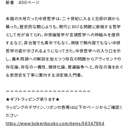
新書 400ページ
未踏の大地だった中世哲学は、二十世紀に入ると忘却の淵から
蘇った。歴史的な関心よりも、現代における問題に直結する哲学
として光が当てられ、中世論理学が言語哲学への枠組みを提供
するなど、非合理でも素朴でもなく、煩瑣で無内容でもない中世
哲学の姿が示されるようになってきた。中世哲学への入り口を示
し、基本用語への解説を加えつつ存在の問題からアヴィセンナの
存在論、存在の一義性、個体化論、普遍論争へと、存在の海をめぐ
る思想史を丁寧に案内する決定版入門書。
＝＝＝＝＝＝＝＝＝＝＝＝＝＝＝＝＝＝＝＝
★ギフトラッピング承ります★
ラッピングのデザイン、リボンの色等は以下のページからご確認く
ださい
https://www.bokenbooks.com/items/56347964