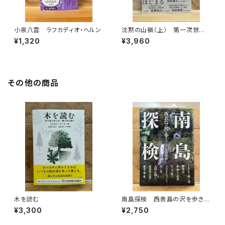
小泉八雲 ラフカディオ・ヘルン
沈黙の山嶺（上） 第一次世界
大戦とマロリーのエヴェレスト
¥1,320
¥3,960
その他の商品
木を読む
南島探検 西表島の沢を歩きつ
くす
¥3,300
¥2,750