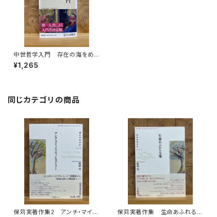
中世哲学入門 存在の海をめぐ
る思想史
¥1,265
同じカテゴリの商品
保苅実著作集2 アンチ・マイノ
保苅実著作集 生命あふれる大