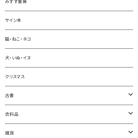
みすず書房
経営・マネジメント
サイン本
科学・技術
猫・ねこ・ネコ
教育・教養
犬・いぬ・イヌ
生活・暮らし
クリスマス
芸術・絵画・写真
古書
絵本・児童書
娯楽・エンターテインメント
古書セット
衣料品
美術
POLEWARDS
雑貨