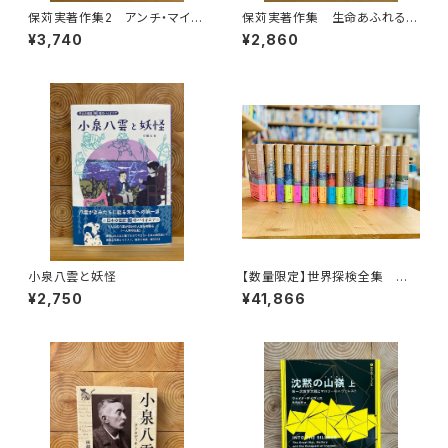
保苅実著作集2 アンチ・マイノ
保苅実著作集 生命あふれる大
リティ・ヒストリー
地
¥3,740
¥2,860
小泉八雲と妖怪
【数量限定】世界探検全集 全1
6巻＋全巻購入特典「第17巻（非
¥2,750
¥41,866
売品）」【当店限定】