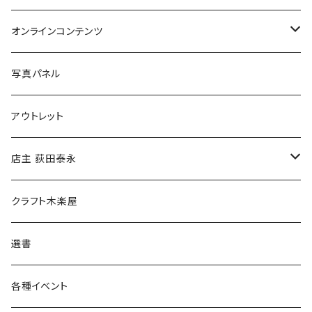
Tシャツ
バッグ
オンラインコンテンツ
ブックカバー
冒険クロストーク
写真パネル
マグカップ
アウトレット
傘
店主 荻田泰永
食料品
書籍
クラフト木楽屋
その他
ウェア
選書
各種イベント