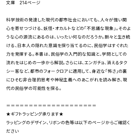
文庫 214ページ
科学技術の発達した現代の都市社会においても、人々が強い関
心を寄せつづける、妖怪・オカルトなどの「不思議な現象」。そのよ
うな心の源流にあるのは、いったい何なのだろうか。脈々と生き続
ける、日本人の隠れた意識を探り当てるのに、民俗学はすぐれた
力を発揮する。本書は、民俗学の入門的な知識と、学問としての
流れをはじめの一歩から解説。さらには、エンガチョ、消えるタク
シー客など、都市のフォークロアに適用して、身近な「怖さ」の裏
にひそむ非合理的思考や神秘主義へのあこがれを読み解き、現
代の民俗学の可能性を探る。
＝＝＝＝＝＝＝＝＝＝＝＝＝＝＝＝＝＝＝＝
★ギフトラッピング承ります★
ラッピングのデザイン、リボンの色等は以下のページからご確認く
ださい