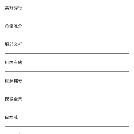
随筆・ノンフィクション・その他
高野秀行
旅行・紀行
角幡唯介
人文・社会
服部文祥
歴史・考古学
川内有緒
宗教・哲学・思想
佐藤健寿
民族・風習
探検全集
言語・ことば
白水社
政治・経済