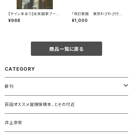
【サイン本あり】未来国家ブータ
「改訂新版 東京わざわざ行き
ン
たい街の本屋さん」出版記念ト
¥968
¥1,000
ークイベント録画視聴権
商品一覧に戻る
CATEGORY
新刊
和書
荻田オススメ冒険探検本、とその付近
文学・小説・物語
井上奈奈