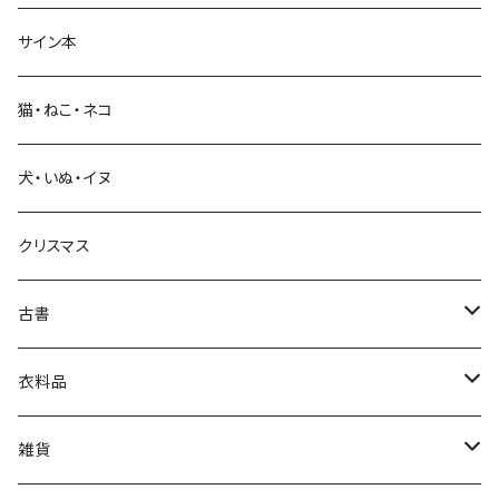
サイン本
科学・技術
猫・ねこ・ネコ
教育・教養
犬・いぬ・イヌ
生活・暮らし
クリスマス
芸術・絵画・写真
古書
絵本・児童書
娯楽・エンターテインメント
古書セット
衣料品
美術
POLEWARDS
雑貨