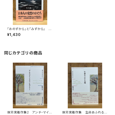
「おのずから」と「みずから」 日
本思想の基層
¥1,430
同じカテゴリの商品
保苅実著作集2 アンチ・マイノ
保苅実著作集 生命あふれる大