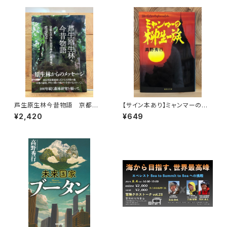
芦生原生林今昔物語 京都大
【サイン本あり】ミャンマーの柳
学芦生演習林から研究林へ
生一族
¥2,420
¥649