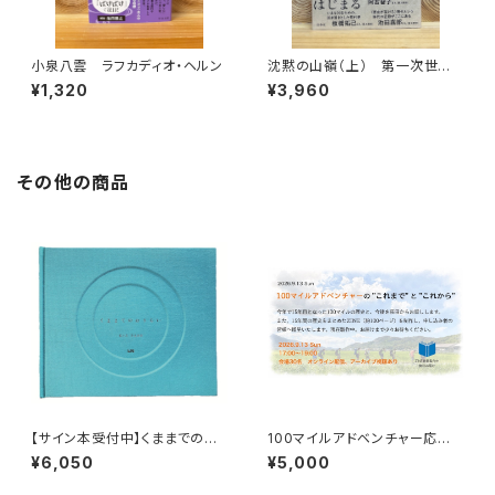
小泉八雲 ラフカディオ・ヘルン
沈黙の山嶺（上） 第一次世界
大戦とマロリーのエヴェレスト
¥1,320
¥3,960
その他の商品
【サイン本受付中】くままでのお
100マイルアドベンチャー応援
さらい〈特装新版〉
企画 9月13日トーク＆100マ
¥6,050
¥5,000
イルの歴史ZINE贈呈