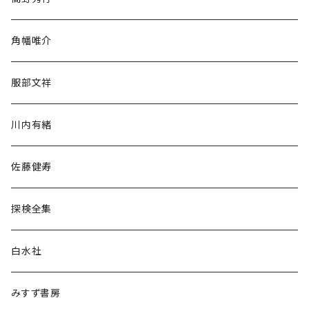
旅行・紀行
角幡唯介
人文・社会
服部文祥
歴史・考古学
川内有緒
宗教・哲学・思想
佐藤健寿
民族・風習
探検全集
言語・ことば
白水社
政治・経済
みすず書房
経営・マネジメント