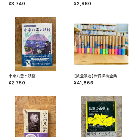
リティ・ヒストリー
地
¥3,740
¥2,860
小泉八雲と妖怪
【数量限定】世界探検全集 全1
6巻＋全巻購入特典「第17巻（非
¥2,750
¥41,866
売品）」【当店限定】