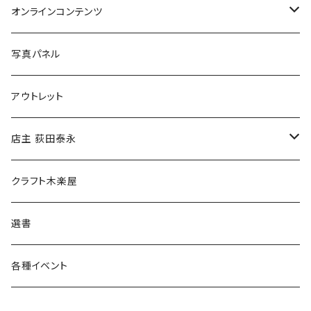
Tシャツ
バッグ
オンラインコンテンツ
ブックカバー
冒険クロストーク
写真パネル
マグカップ
アウトレット
傘
店主 荻田泰永
食料品
書籍
クラフト木楽屋
その他
ウェア
選書
各種イベント