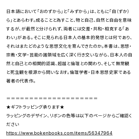
日本語において「おのずから」と「みずから」は、ともに「自（ずか）
ら」とあらわす。成ることと為すこと、物と自己、自然と自由を意味
するが、が截然と分けられず、両者には交差・共和・相克する「あ
わい」がある。そこに見られる日本人の基本的発想とは何であり、
それはまたどのような思想文化を育んできたのか。本書は、思想・
宗教・文学・芸能の諸領域を広く深く行き交いながら、日本人の自
然と自己との相関的認識、超越と倫理との関わり、そして無常観
と死生観を根源から問いなおす。倫理学者・日本思想史家である
著者の代表作。
＝＝＝＝＝＝＝＝＝＝＝＝＝＝＝＝＝＝＝＝
★ギフトラッピング承ります★
ラッピングのデザイン、リボンの色等は以下のページからご確認く
ださい
https://www.bokenbooks.com/items/56347964