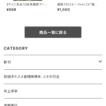
【サイン本あり】未来国家ブータ
冒険クロストークvol.23「海か
ン
ら目指す、世界最高峰」録画視聴
¥968
¥1,000
権
商品一覧に戻る
CATEGORY
新刊
和書
荻田オススメ冒険探検本、とその付近
文学・小説・物語
井上奈奈
随筆・ノンフィクション・その他
高野秀行