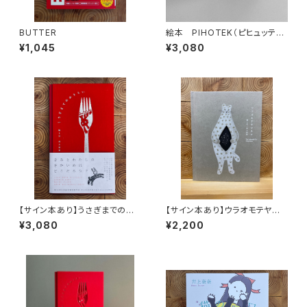
BUTTER
絵本 PIHOTEK（ピヒュッティ）
北極を風と歩く
¥1,045
¥3,080
【サイン本あり】うさぎまでのお
【サイン本あり】ウラオモテヤマ
さらい［通常版］
ネコ
¥3,080
¥2,200