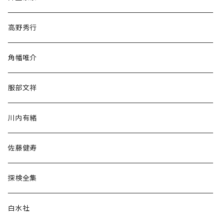
随筆・ノンフィクション・その他
高野秀行
旅行・紀行
角幡唯介
人文・社会
服部文祥
歴史・考古学
川内有緒
宗教・哲学・思想
佐藤健寿
民族・風習
探検全集
言語・ことば
白水社
政治・経済