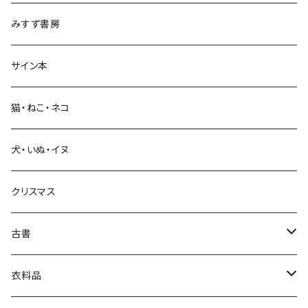
みすず書房
経営・マネジメント
サイン本
科学・技術
猫・ねこ・ネコ
教育・教養
犬・いぬ・イヌ
生活・暮らし
クリスマス
芸術・絵画・写真
古書
絵本・児童書
娯楽・エンターテインメント
古書セット
衣料品