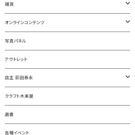
美術
POLEWARDS
雑貨
Tシャツ
バッグ
オンラインコンテンツ
ブックカバー
冒険クロストーク
写真パネル
マグカップ
アウトレット
傘
店主 荻田泰永
食料品
書籍
クラフト木楽屋
その他
ウェア
選書
各種イベント