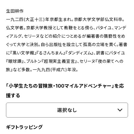
生田耕作
一九二四(大正十三)年京都生まれ。京都大学文学部仏文科卒。
仏文学者。京都大学教授として教鞭をとる傍ら、バタイユ、マンデ
ィアルグ、セリーヌなどの紹介につとめるが編著書の猥褻性をめ
ぐって大学と決別。自ら出版社を設立して孤高の立場を貫く。著書
に『黒い文学館』『るさんちまん』『ダンディズム』、訳書にバタイユ
『眼球譚』、ブルトン『超現実主義宣言』、セリーヌ『夜の果てへの
旅』など多数。一九九四(平成六)年没。
「小学生たちの冒険旅・100マイルアドベンチャー」を応
援する
選択なし
ギフトラッピング