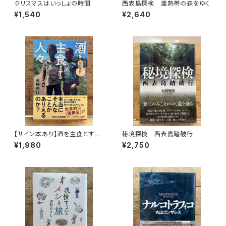
クリスマスはいっしょの時間
西表島探検 亜熱帯の森をゆく
¥1,540
¥2,640
【サイン本あり】酒を主食とする
秘境探検 西表島踏破行
人々 エチオピアの科学的秘境
¥1,980
¥2,750
を旅する