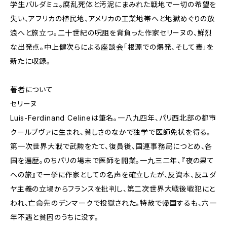
学生バルダミュ。腐乱死体と汚泥にまみれた戦地で一切の希望を
失い、アフリカの植民地、アメリカの工業地帯へと地獄めぐりの放
浪へと旅立つ。二十世紀の呪詛を背負った作家セリーヌの、鮮烈
な出発点。中上健次らによる座談会「根源での爆発、そして毒」を
新たに収録。
著者について
セリーヌ
Luis-Ferdinand Celineは筆名。一八九四年、パリ西北部の都市
クールブヴァに生まれ、貧しさのなかで独学で医師免状を得る。
第一次世界大戦で武勲をたて、復員後、国連事務局につとめ、各
国を遍歴。のちパリの場末で医師を開業。一九三二年、『夜の果て
への旅』で一挙に作家としての名声を確立したが、反資本、反ユダ
ヤ主義の立場からフランスを批判し、第二次世界大戦後戦犯にと
われ、亡命先のデンマークで投獄された。特赦で帰国するも、六一
年不遇と貧困のうちに没す。