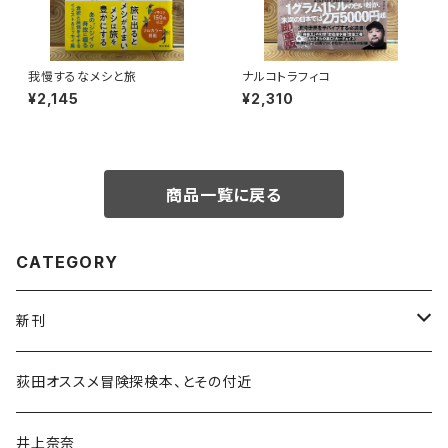
我慢するなメシと旅
ナルコトラフィコ
¥2,145
¥2,310
商品一覧に戻る
CATEGORY
新刊
和書
荻田オススメ冒険探検本、とその付近
文学・小説・物語
井上奈奈