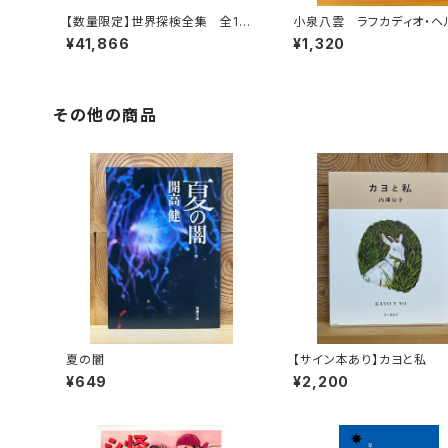
【数量限定】世界探検全集 全16
小泉八雲 ラフカディオ・ヘ
巻＋全巻購入特典「第17巻（非売
¥41,866
¥1,320
品）」【当店限定】
その他の商品
夏の闇
【サイン本あり】カヨと私
¥649
¥2,200