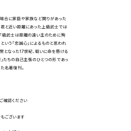
た場合に家臣や家族など関りがあった
主君と近い距離にあった上級武士では
ぜ下級武士は距離の遠い主のために殉
という「忠誠心」によるものと思われ
常となった17世紀、戦いに命を懸ける
者」たちの自己主張のひとつの形であっ
った名著復刊。
ご確認ください
合もございます