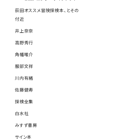
荻田オススメ冒険探検本、とその
付近
井上奈奈
高野秀行
角幡唯介
服部文祥
川内有緒
佐藤健寿
探検全集
白水社
みすず書房
サイン本