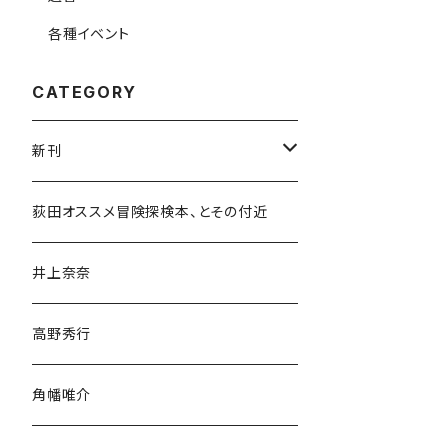
各種イベント
CATEGORY
新刊
和書
荻田オススメ冒険探検本、とその付近
文学・小説・物語
井上奈奈
随筆・ノンフィクション・その他
高野秀行
旅行・紀行
角幡唯介
人文・社会