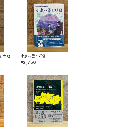
る大地
小泉八雲と妖怪
¥2,750