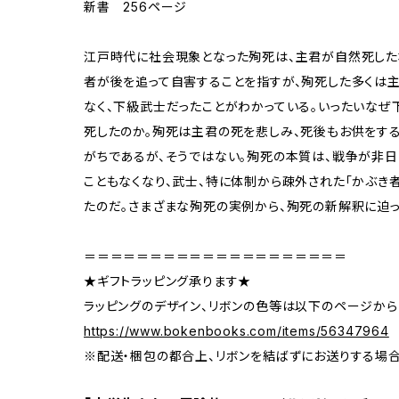
新書 256ページ
江戸時代に社会現象となった殉死は、主君が自然死し
者が後を追って自害することを指すが、殉死した多くは
なく、下級武士だったことがわかっている。いったいな
死したのか。殉死は主君の死を悲しみ、死後もお供をする
がちであるが、そうではない。殉死の本質は、戦争が非日
こともなくなり、武士、特に体制から疎外された「かぶき
たのだ。さまざまな殉死の実例から、殉死の新解釈に迫
＝＝＝＝＝＝＝＝＝＝＝＝＝＝＝＝＝＝＝＝
★ギフトラッピング承ります★
ラッピングのデザイン、リボンの色等は以下のページから
https://www.bokenbooks.com/items/56347964
※配送・梱包の都合上、リボンを結ばずにお送りする場