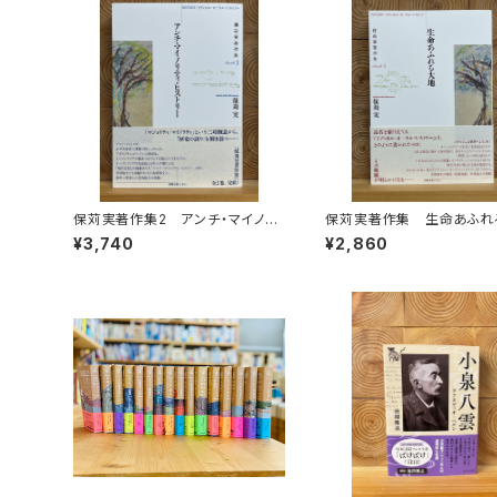
保苅実著作集2 アンチ・マイノリ
保苅実著作集 生命あふれ
ティ・ヒストリー
¥3,740
¥2,860