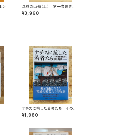
ルン
沈黙の山嶺（上） 第一次世界大
戦とマロリーのエヴェレスト
¥3,960
ナチスに抗した若者たち その生
き方を問う
¥1,980