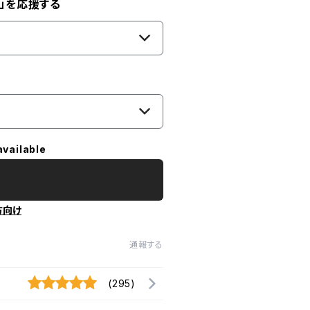
」を応援する
available
方向け
通報する
(295)