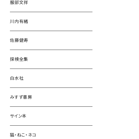
服部文祥
歴史・考古学
川内有緒
宗教・哲学・思想
佐藤健寿
民族・風習
探検全集
言語・ことば
白水社
政治・経済
みすず書房
経営・マネジメント
サイン本
科学・技術
猫・ねこ・ネコ
教育・教養