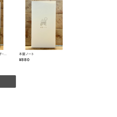
子・葉
本屋ノート
き
¥880