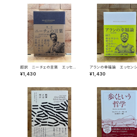
超訳 ニーチェの言葉 エッセン
アランの幸福論 エッセン
シャル版
版
¥1,430
¥1,430