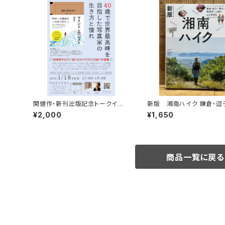
関健作・新刊出版記念トークイベ
新版 湘南ハイク 鎌倉・逗
ント録画視聴権
山・横須賀・三浦の山と海歩
¥2,000
¥1,650
商品一覧に戻る