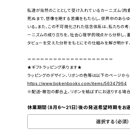
私達が当然のこととして受け入れているカーニズム（肉
死ぬまで、想像を絶する苦痛をもたらし、世界中のあら
いる。また、この不可視化された信念体系は、私たちの考
ーニズムの成り立ちを、社会心理学的視点から分析し、
タビューを交えた分析をもとにその仕組みを解き明かす
＝＝＝＝＝＝＝＝＝＝＝＝＝＝＝＝＝＝＝＝
★ギフトラッピング承ります★
ラッピングのデザイン、リボンの色等は以下のページから
https://www.bokenbooks.com/items/56347964
※配送・梱包の都合上、リボンを結ばずにお送りする場
休業期間（8月6〜21日）後の発送希望時期をお
選択する（必須）