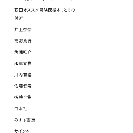
荻田オススメ冒険探検本、とその
付近
井上奈奈
高野秀行
角幡唯介
服部文祥
川内有緒
佐藤健寿
探検全集
白水社
みすず書房
サイン本