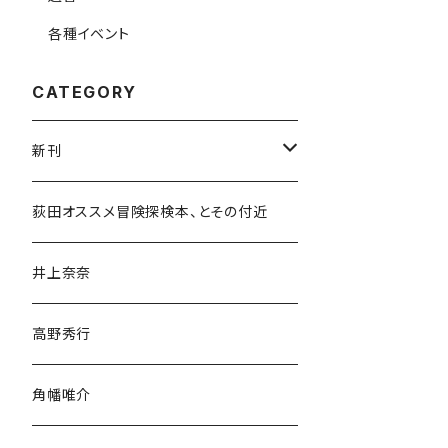
各種イベント
CATEGORY
新刊
和書
荻田オススメ冒険探検本、とその付近
文学・小説・物語
井上奈奈
随筆・ノンフィクション・その他
高野秀行
旅行・紀行
角幡唯介
人文・社会