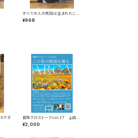
すべての人の死因は生まれたこと
である
¥968
 カナダ
冒険クロストークvol.27 上田優
紀「この星の物語を撮る」録画視聴
¥2,000
権