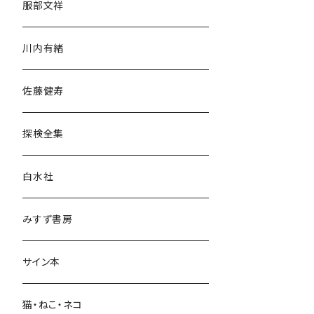
服部文祥
歴史・考古学
川内有緒
宗教・哲学・思想
佐藤健寿
民族・風習
探検全集
言語・ことば
白水社
政治・経済
みすず書房
経営・マネジメント
サイン本
科学・技術
猫・ねこ・ネコ
教育・教養