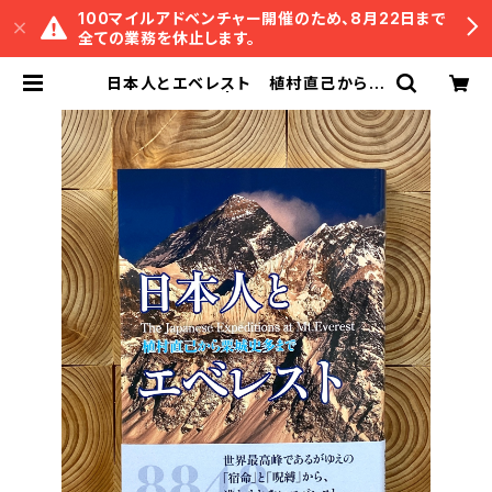
100マイルアドベンチャー開催のため、8月22日まで
全ての業務を休止します。
日本人とエベレスト 植村直己から栗
城史多まで | 冒険研究所書店