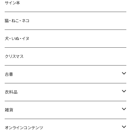
サイン本
科学・技術
猫・ねこ・ネコ
教育・教養
犬・いぬ・イヌ
生活・暮らし
クリスマス
芸術・絵画・写真
古書
絵本・児童書
娯楽・エンターテインメント
古書セット
衣料品
美術
POLEWARDS
雑貨
Tシャツ
バッグ
オンラインコンテンツ