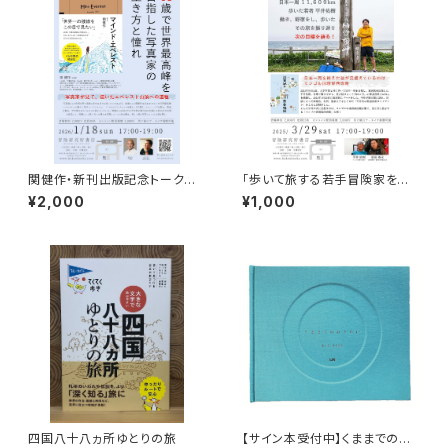
関健作・新刊出版記念トークイ
「歩いて旅する若手冒険家を青
ベント録画視聴権
田買い！平井佑樹 × 荻田泰永」
¥2,000
¥1,000
録画視聴権
四国八十八ヵ所ゆとりの旅
【サイン本受付中】くままでのお