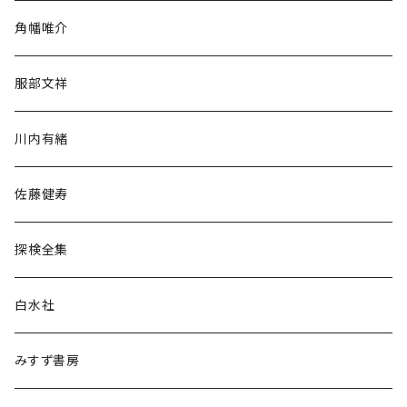
旅行・紀行
角幡唯介
人文・社会
服部文祥
歴史・考古学
川内有緒
宗教・哲学・思想
佐藤健寿
民族・風習
探検全集
言語・ことば
白水社
政治・経済
みすず書房
経営・マネジメント