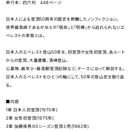
単行本： 四六判 448ページ
日本人による登頂50周年の歴史を俯瞰したノンフィクション。
世界最高峰であるがゆえの「宿命」と「呪縛」から逃れられないエ
ベレストの実態とは――。
日本人のエベレスト登山50年を、初登頂や女性初登頂、各ルート
からの登頂、大量遭難、清掃登山、
公募隊、最年少・最高齢登頂記録など、テーマに沿って解説する。
日本人のエベレストをひとつの軸にして、50年の登山史を振り返
る。
■内容
1章 日本人初登頂(1970年)
2章 女性初登頂(1975年)
3章 加藤保男の3シーズン登頂と死(1982年)