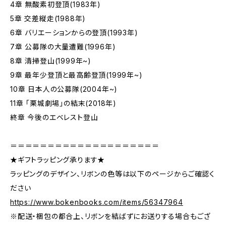
4章 無酸素初登頂(1983年)
5章 交差縦走(1988年)
6章 バリエーションからの登頂(1993年)
7章 公募隊の大量遭難(1996年)
8章 清掃登山(1999年~)
9章 最年少登頂と最高齢登頂(1999年~)
10章 日本人の公募隊(2004年~)
11章 「栗城劇場」の結末(2018年)
終章 今後のエベレスト登山
＝＝＝＝＝＝＝＝＝＝＝＝＝＝＝＝＝＝＝＝
★ギフトラッピング承ります★
ラッピングのデザイン、リボンの色等は以下のページからご確認く
ださい
https://www.bokenbooks.com/items/56347964
※配送・梱包の都合上、リボンを結ばずにお送りする場合もござ