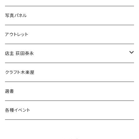
ブックカバー
冒険クロストーク
写真パネル
マグカップ
アウトレット
傘
店主 荻田泰永
食料品
書籍
クラフト木楽屋
その他
ウェア
選書
各種イベント