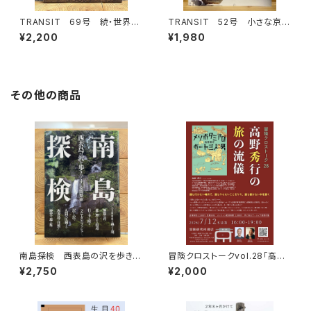
TRANSIT 69号 続・世界の
TRANSIT 52号 小さな京都
パンをめぐる冒険 進化編
の物語を旅して
¥2,200
¥1,980
その他の商品
南島探検 西表島の沢を歩きつ
冒険クロストークvol.28「高野
くす
秀行の旅の流儀」録画視聴権
¥2,750
¥2,000