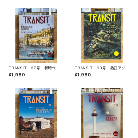
TRANSIT 67号 新時代の
TRANSIT 63号 熱狂アジア
中欧浪漫紀行 ポーランド、チェ
の秘境へ
¥1,980
¥1,980
コ、スロバキア、ハンガリー