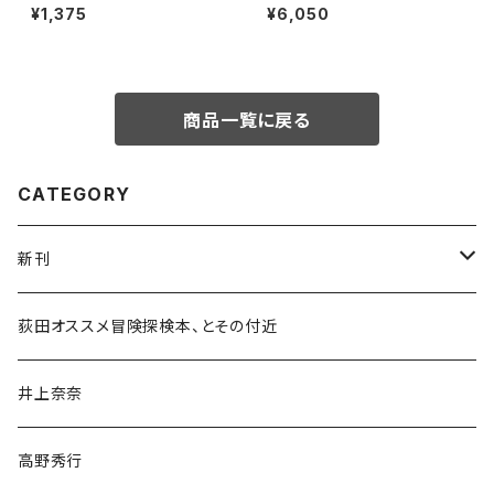
さらい〈特装新版〉
¥1,375
¥6,050
商品一覧に戻る
CATEGORY
新刊
和書
荻田オススメ冒険探検本、とその付近
文学・小説・物語
井上奈奈
随筆・ノンフィクション・その他
高野秀行