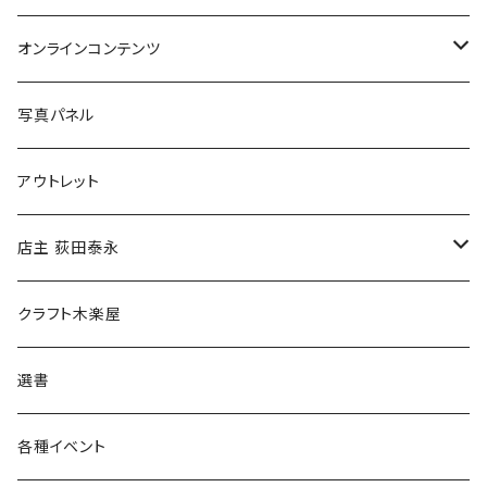
Tシャツ
バッグ
オンラインコンテンツ
ブックカバー
冒険クロストーク
写真パネル
マグカップ
アウトレット
傘
店主 荻田泰永
食料品
書籍
クラフト木楽屋
その他
ウェア
選書
各種イベント