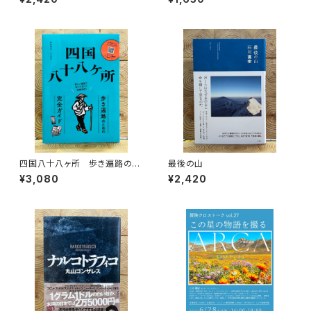
四国八十八ヶ所 歩き遍路のた
最後の山
めの完全ガイド
¥3,080
¥2,420