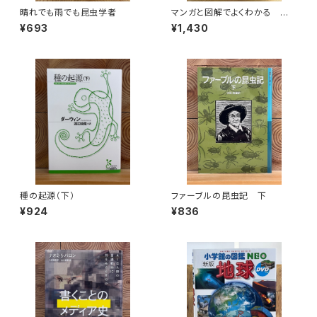
晴れでも雨でも昆虫学者
マンガと図解でよくわかる はじ
めての気象学
¥693
¥1,430
種の起源（下）
ファーブルの昆虫記 下
¥924
¥836