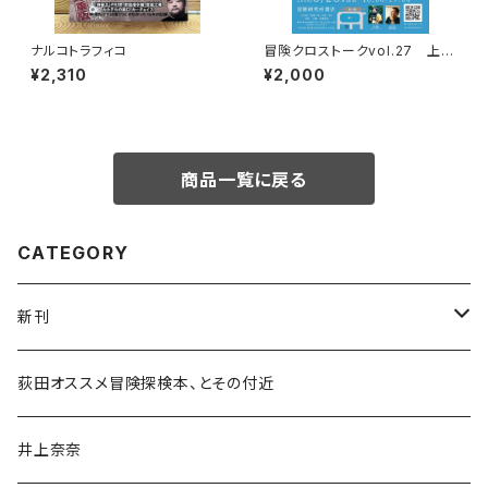
ナルコトラフィコ
冒険クロストークvol.27 上田
優紀「この星の物語を撮る」録画
¥2,310
¥2,000
視聴権
商品一覧に戻る
CATEGORY
新刊
和書
荻田オススメ冒険探検本、とその付近
文学・小説・物語
井上奈奈