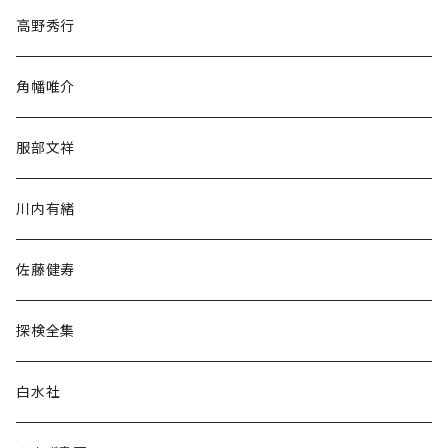
随筆・ノンフィクション・その他
高野秀行
旅行・紀行
角幡唯介
人文・社会
服部文祥
歴史・考古学
川内有緒
宗教・哲学・思想
佐藤健寿
民族・風習
探検全集
言語・ことば
白水社
政治・経済