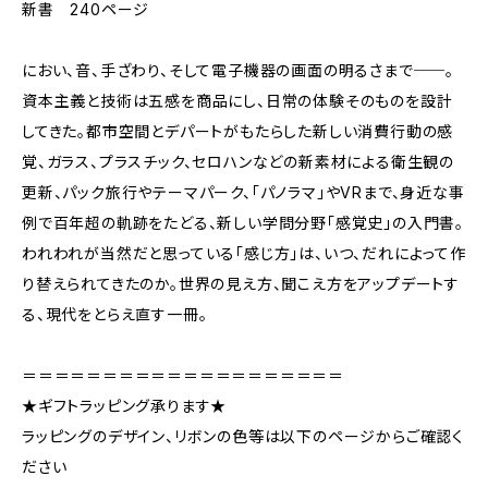
新書 240ページ
におい、音、手ざわり、そして電子機器の画面の明るさまで──。
資本主義と技術は五感を商品にし、日常の体験そのものを設計
してきた。都市空間とデパートがもたらした新しい消費行動の感
覚、ガラス、プラスチック、セロハンなどの新素材による衛生観の
更新、パック旅行やテーマパーク、「パノラマ」やVRまで、身近な事
例で百年超の軌跡をたどる、新しい学問分野「感覚史」の入門書。
われわれが当然だと思っている「感じ方」は、いつ、だれによって作
り替えられてきたのか。世界の見え方、聞こえ方をアップデートす
る、現代をとらえ直す一冊。
＝＝＝＝＝＝＝＝＝＝＝＝＝＝＝＝＝＝＝＝
★ギフトラッピング承ります★
ラッピングのデザイン、リボンの色等は以下のページからご確認く
ださい