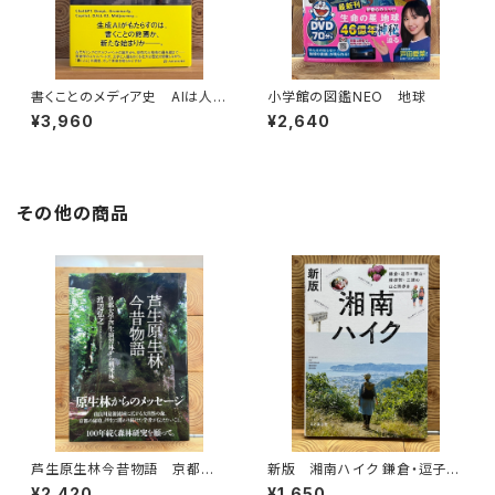
書くことのメディア史 AIは人間
小学館の図鑑NEO 地球
の言語能力に何をもたらすのか
¥3,960
¥2,640
その他の商品
芦生原生林今昔物語 京都大
新版 湘南ハイク 鎌倉・逗子・
学芦生演習林から研究林へ
葉山・横須賀・三浦の山と海歩き
¥2,420
¥1,650