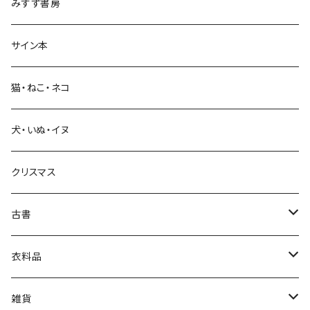
みすず書房
経営・マネジメント
サイン本
科学・技術
猫・ねこ・ネコ
教育・教養
犬・いぬ・イヌ
生活・暮らし
クリスマス
芸術・絵画・写真
古書
絵本・児童書
娯楽・エンターテインメント
古書セット
衣料品
美術
POLEWARDS
雑貨