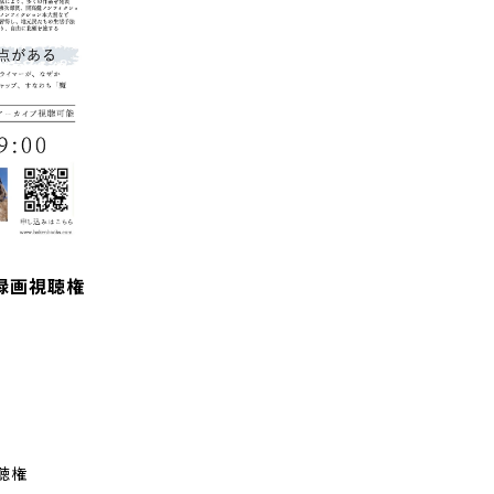
録画視聴権
聴権