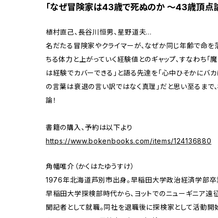
「なぜ冒険家は43歳で死ぬのか 〜43歳頂点
植村直己、長谷川恒男、星野道夫…
名だたる冒険家やクライマーが、なぜか同じ年齢で命を落
ちる体力と上がっていく経験値とのギャップ、すなわち「魔
は経験でカバーできる」と語る先達を「心中ひそかにバカ
の言葉は衰退の言い訳ではなく真理」だと思い至るまで
論！
書籍の購入、予約は以下より
https://www.bokenbooks.com/items/124136880
角幡唯介（かくはたゆうすけ）
1976年北海道芦別市出身。早稲田大学政治経済学部卒
早稲田大学探検部時代から、ヨットでのニューギニア遠
聞記者として就職。同社を退職後に探検家として活動開