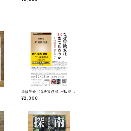
聴権
角幡唯介「43歳頂点論」出版記念
トークイベント録画視聴権
¥2,000