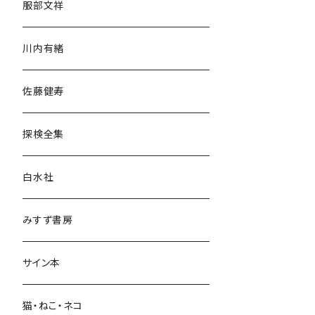
服部文祥
歴史・考古学
川内有緒
宗教・哲学・思想
佐藤健寿
民族・風習
探検全集
言語・ことば
白水社
政治・経済
みすず書房
経営・マネジメント
サイン本
科学・技術
猫・ねこ・ネコ
教育・教養