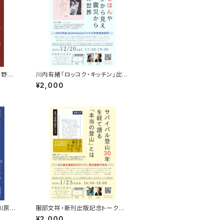
高野秀
川内有緒「ロッコク・キッチン」出版
記念トークイベント録画視聴権
¥2,000
 川原尚
服部文祥・新刊出版記念トークイ
ベント録画視聴権
¥2,000