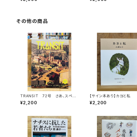
聴権
GOの挑戦と冒険」録画視
その他の商品
TRANSIT 72号 さあ、スペイ
【サイン本あり】カヨと私
ンへ！ 太陽と海と土の国
¥2,200
¥2,200