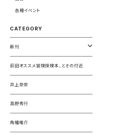
各種イベント
CATEGORY
新刊
和書
荻田オススメ冒険探検本、とその付近
文学・小説・物語
井上奈奈
随筆・ノンフィクション・その他
高野秀行
旅行・紀行
角幡唯介
人文・社会