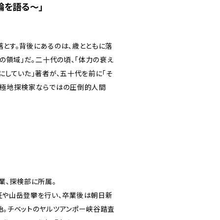
論を語る〜」
とす。背後にあるのは、歳とともに落
の領域」だ。二十代の頃、「体力の衰え
にしていた」著者が、五十代を前に「そ
、極地探検家ならではの圧倒的人間
業、探検部に所属。
征や山岳登攀を行い、卒業後は朝日新
始。チベットのヤルツアンポー峡谷踏査