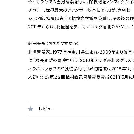
やヒマラヤでの雪男捜索を行い、探検記をノンフィクショ
チベット、世界最大のツアンポー峡谷に挑む』が、大宅壮一
ション賞、梅棹忠夫山と探検文学賞を受賞し、その後の作
2011年からは、北極圏をテーマにカナダ極北部やグリー
荻田泰永（おぎたやすなが）
北極冒険家。1977年神奈川県生まれ。2000年より毎
により長距離の冒険を行う。2016年カナダ最北のグリス
オラパルクまでの単独徒歩行（世界初踏破）、2018年1
人初）など。第２２回植村直己冒険賞受賞。2021年5月
レビュー