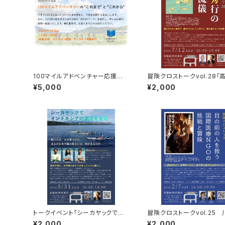
100マイルアドベンチャー応援企
冒険クロストークvol.28「
画 9月13日トーク＆100マイル
行の旅の流儀」録画視聴権
¥5,000
¥2,000
の歴史ZINE贈呈
トークイベント「シーカヤックでイ
冒険クロストークvol.25
ンドネシアの潮流を渡る」録画視
行「目の前の人を救う 国際医療N
¥2,000
¥2,000