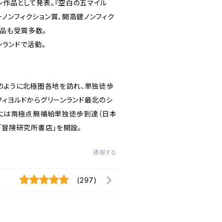
ン作品として発表。『空白の五マイル
ノンフィクション賞、開高健ノンフィク
品も受賞多数。
ンランドで活動。
年のように北極圏各地を訪れ、単独徒歩
フィヨルドからグリーンランド最北のシ
月には南極点無補給単独徒歩到達（日本
に「冒険研究所書店」を開設。
通報する
(297)