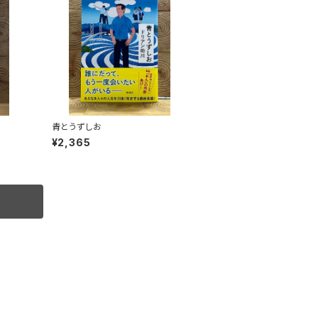
青とうずしお
¥2,365