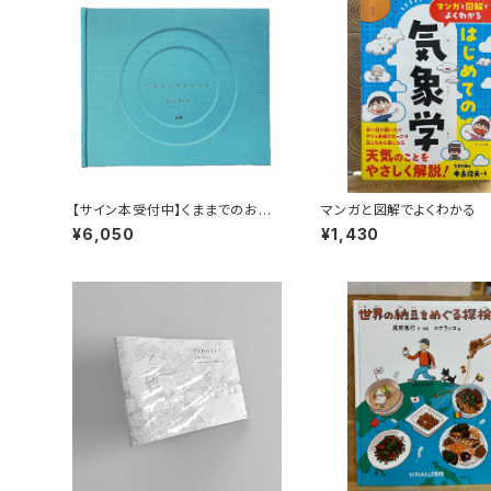
【サイン本受付中】くままでのおさ
マンガと図解でよくわかる
らい〈特装新版〉
ての気象学
¥6,050
¥1,430