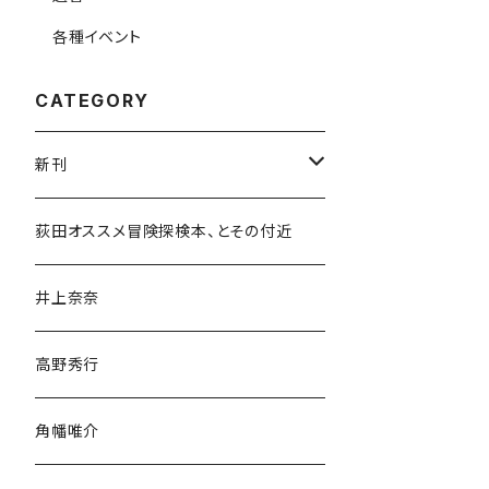
各種イベント
CATEGORY
新刊
和書
荻田オススメ冒険探検本、とその付近
文学・小説・物語
井上奈奈
随筆・ノンフィクション・その他
高野秀行
旅行・紀行
角幡唯介
人文・社会