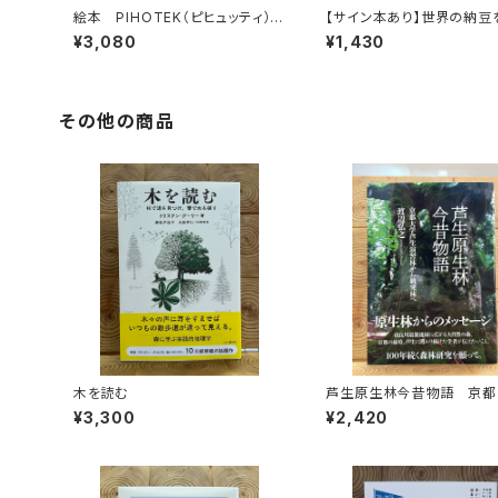
絵本 PIHOTEK（ピヒュッティ）
【サイン本あり】世界の納豆
北極を風と歩く
る探検
¥3,080
¥1,430
その他の商品
木を読む
芦生原生林今昔物語 京都
芦生演習林から研究林へ
¥3,300
¥2,420