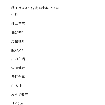
荻田オススメ冒険探検本、とその
付近
井上奈奈
高野秀行
角幡唯介
服部文祥
川内有緒
佐藤健寿
探検全集
白水社
みすず書房
サイン本