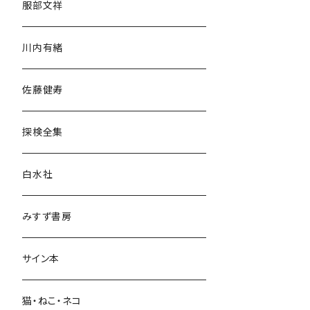
服部文祥
歴史・考古学
川内有緒
宗教・哲学・思想
佐藤健寿
民族・風習
探検全集
言語・ことば
白水社
政治・経済
みすず書房
経営・マネジメント
サイン本
科学・技術
猫・ねこ・ネコ
教育・教養