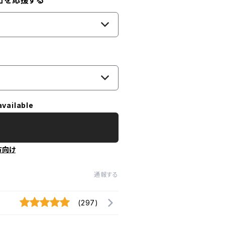
」を応援する
available
方向け
通報する
(297)