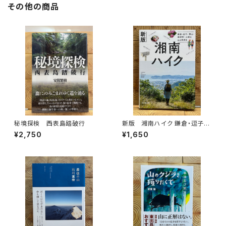
その他の商品
秘境探検 西表島踏破行
新版 湘南ハイク 鎌倉・逗子・
葉山・横須賀・三浦の山と海歩き
¥2,750
¥1,650