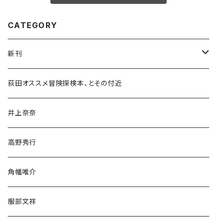
CATEGORY
新刊
和書
荻田オススメ冒険探検本、とその付近
文学・小説・物語
井上奈奈
随筆・ノンフィクション・その他
高野秀行
旅行・紀行
角幡唯介
人文・社会
服部文祥