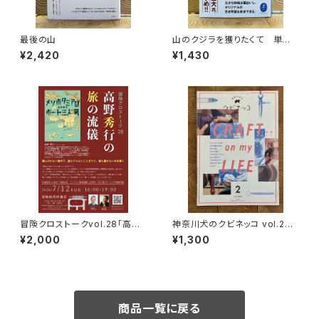
最後の山
山のクジラを獲りたくて 単独
忍び猟記（文庫版）
¥2,420
¥1,430
冒険クロストークvol.28「高野
神奈川犬のクビネッコ vol.2
秀行の旅の流儀」録画視聴権
特集：CRAFT on my LIFE
¥2,000
¥1,300
商品一覧に戻る