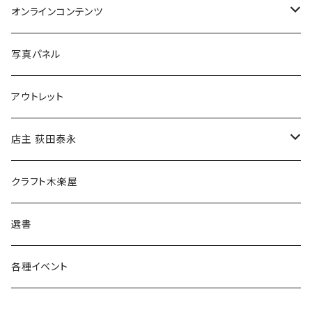
Tシャツ
バッグ
オンラインコンテンツ
ブックカバー
冒険クロストーク
写真パネル
マグカップ
アウトレット
傘
店主 荻田泰永
食料品
書籍
クラフト木楽屋
その他
ウェア
選書
各種イベント