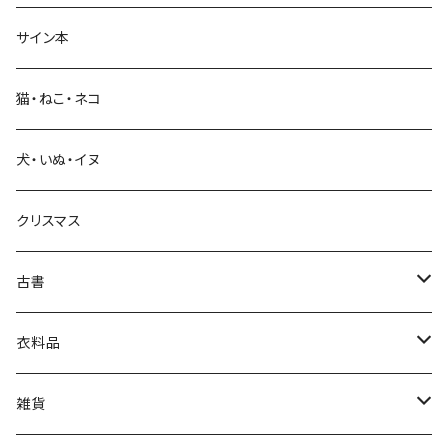
サイン本
科学・技術
猫・ねこ・ネコ
教育・教養
犬・いぬ・イヌ
生活・暮らし
クリスマス
芸術・絵画・写真
古書
絵本・児童書
娯楽・エンターテインメント
古書セット
衣料品
美術
POLEWARDS
雑貨