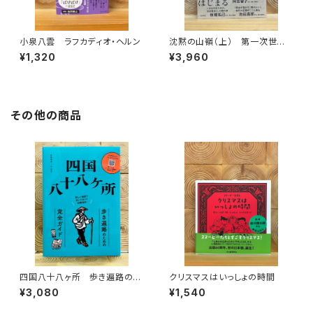
小泉八雲 ラフカディオ・ヘルン
沈黙の山嶺（上） 第一次世界
大戦とマロリーのエヴェレスト
¥1,320
¥3,960
その他の商品
四国八十八ヶ所 歩き遍路のた
クリスマスはいっしょの時間
めの完全ガイド
¥3,080
¥1,540