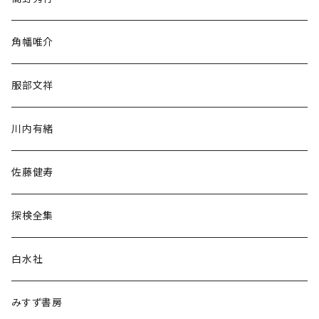
旅行・紀行
角幡唯介
人文・社会
服部文祥
歴史・考古学
川内有緒
宗教・哲学・思想
佐藤健寿
民族・風習
探検全集
言語・ことば
白水社
政治・経済
みすず書房
経営・マネジメント