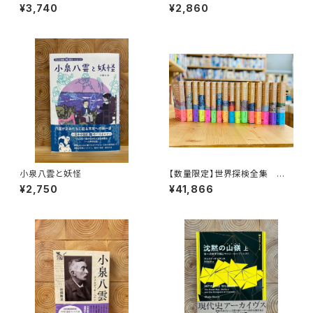
リティ・ヒストリー
地
¥3,740
¥2,860
小泉八雲と妖怪
【数量限定】世界探検全集 全1
6巻＋全巻購入特典「第17巻（非
¥2,750
¥41,866
売品）」【当店限定】