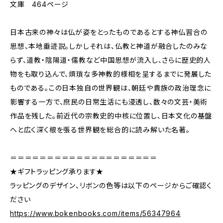
文庫 464ページ
日本古来の神々は仏が姿をとったものであるとする神仏習合の
思想、本地垂迹説。しかしそれは、仏教と神道が融合したのみな
らず、道教・陰陽道・儒教など中国思想が流入し、さらに歴史的人
物をも取り込んで、煩瑣な多神教的様相を呈するまでに発展した
ものである。この日本独自の世界観は、朝廷や貴族の政治理念に
影響する一方で、庶民の日常生活にも浸透し、数々の文芸・美術
作品を残した。前近代の宗教史的中核に位置し、日本文化の基盤
へと広く深く根を張る世界観を総合的に読み解いた名著。
＝＝＝＝＝＝＝＝＝＝＝＝＝＝＝＝＝＝＝＝
★ギフトラッピング承ります★
ラッピングのデザイン、リボンの色等は以下のページからご確認く
ださい
https://www.bokenbooks.com/items/56347964