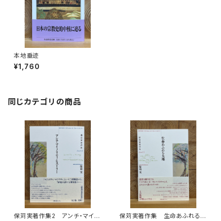
本地垂迹
¥1,760
同じカテゴリの商品
保苅実著作集2 アンチ・マイノ
保苅実著作集 生命あふれる大