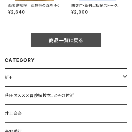
西表島探検 亜熱帯の森をゆく
関健作・新刊出版記念トークイ
ベント録画視聴権
¥2,640
¥2,000
商品一覧に戻る
CATEGORY
新刊
和書
荻田オススメ冒険探検本、とその付近
文学・小説・物語
井上奈奈
随筆・ノンフィクション・その他
高野秀行