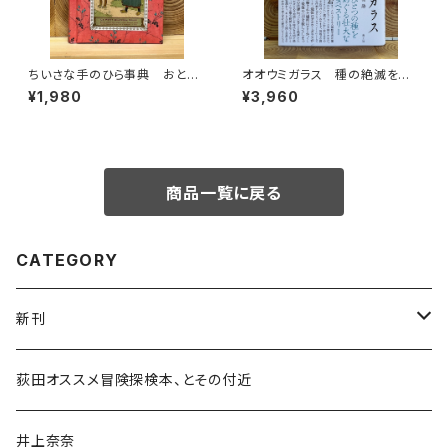
ちいさな手のひら事典 おとぎ
オオウミガラス 種の絶滅をめ
話
ぐる物語
¥1,980
¥3,960
商品一覧に戻る
CATEGORY
新刊
和書
荻田オススメ冒険探検本、とその付近
文学・小説・物語
井上奈奈