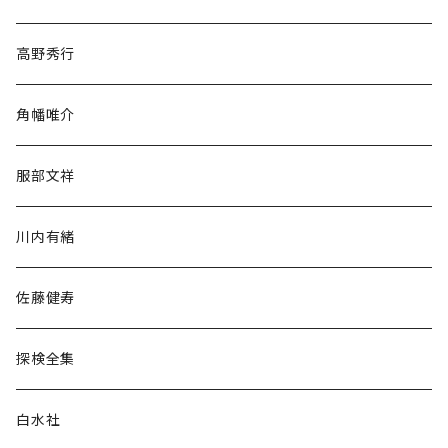
随筆・ノンフィクション・その他
高野秀行
旅行・紀行
角幡唯介
人文・社会
服部文祥
歴史・考古学
川内有緒
宗教・哲学・思想
佐藤健寿
民族・風習
探検全集
言語・ことば
白水社
政治・経済