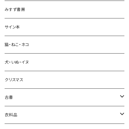
みすず書房
経営・マネジメント
サイン本
科学・技術
猫・ねこ・ネコ
教育・教養
犬・いぬ・イヌ
生活・暮らし
クリスマス
芸術・絵画・写真
古書
絵本・児童書
娯楽・エンターテインメント
古書セット
衣料品