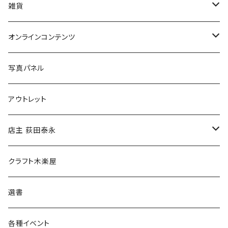
美術
POLEWARDS
雑貨
Tシャツ
バッグ
オンラインコンテンツ
ブックカバー
冒険クロストーク
写真パネル
マグカップ
アウトレット
傘
店主 荻田泰永
食料品
書籍
クラフト木楽屋
その他
ウェア
選書
各種イベント