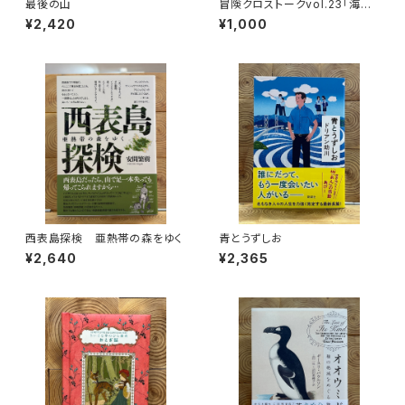
最後の山
冒険クロストークvol.23「海か
ら目指す、世界最高峰」録画視聴
¥2,420
¥1,000
権
西表島探検 亜熱帯の森をゆく
青とうずしお
¥2,640
¥2,365