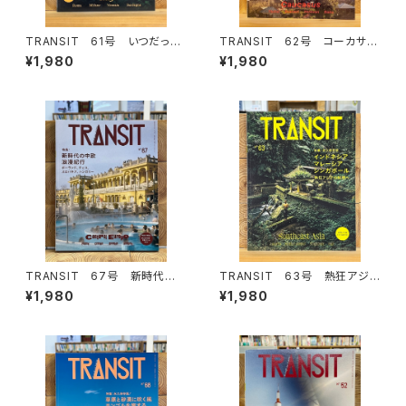
TRANSIT 61号 いつだって
TRANSIT 62号 コーカサス
イタリアが好き！
が呼んでいる！
¥1,980
¥1,980
TRANSIT 67号 新時代の
TRANSIT 63号 熱狂アジア
中欧浪漫紀行 ポーランド、チェ
の秘境へ
¥1,980
¥1,980
コ、スロバキア、ハンガリー