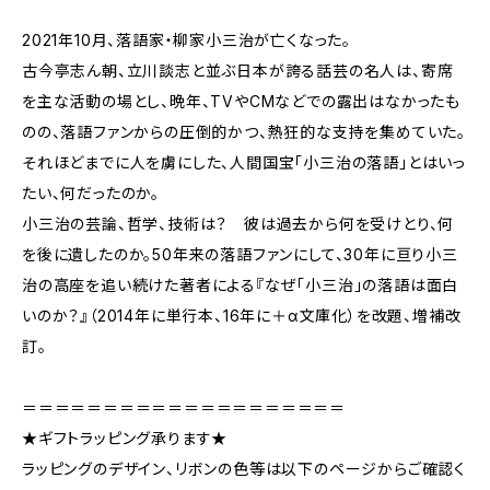
2021年10月、落語家・柳家小三治が亡くなった。
古今亭志ん朝、立川談志と並ぶ日本が誇る話芸の名人は、寄席
を主な活動の場とし、晩年、TVやCMなどでの露出はなかったも
のの、落語ファンからの圧倒的かつ、熱狂的な支持を集めていた。
それほどまでに人を虜にした、人間国宝「小三治の落語」とはいっ
たい、何だったのか。
小三治の芸論、哲学、技術は？ 彼は過去から何を受けとり、何
を後に遺したのか。50年来の落語ファンにして、30年に亘り小三
治の高座を追い続けた著者による『なぜ「小三治」の落語は面白
いのか？』（2014年に単行本、16年に＋α文庫化）を改題、増補改
訂。
＝＝＝＝＝＝＝＝＝＝＝＝＝＝＝＝＝＝＝＝
★ギフトラッピング承ります★
ラッピングのデザイン、リボンの色等は以下のページからご確認く